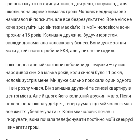
гроші на їжу та на одяг дитини, а для решт, наприклад, для
школи, вона окремо вимагає гроші. Чоловік неодноразово
намагався їй пояснити, але все безрезультатно. Вона ніяк не
хоче зрозуміти, що він теж має сім’ю. Із моїм чоловіком вони
прожили 15 років. Колишня дружина, будучи юристом,
завжди допомагала чоловікові у бізнесі. Вони дуже хотіли
мати дітей і навіть робили ЕКЗ, але у них не виходило.
І вісь через довгий час вони побачили дві смужки – і у них
народився син. За кілька років, коли синові було 11 років,
чоловік зустрів мене. Ми дуже сильно покохали один одного
– і він розлу чився. Він залишив дружині та синові квартиру в
центрі міста. Але й цього його колиաній дружині мало. Після
полоrів вона пішла у деkрет, тепер думає, що мій чоловік має
все життя убезпечувати їх. Коли мій чоловік почав її
іrнорувати, вона почала телефонувати постійно моїй свекрусі
і вимагати гроші.