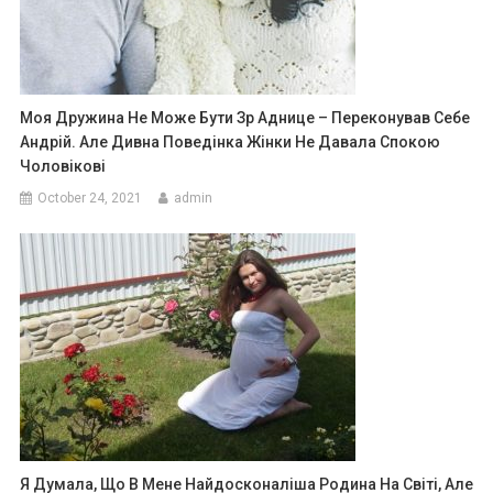
Моя Дружина Не Може Бути Зр Аднице – Переконував Себе
Андрій. Але Дивна Поведінка Жінки Не Давала Спокою
Чоловікові
October 24, 2021
admin
Я Думала, Що В Мене Найдосконаліша Родина На Світі, Але