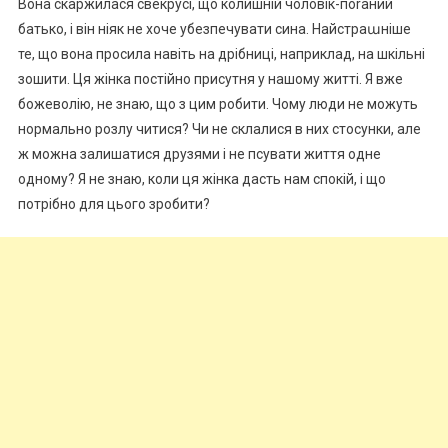
Вона скаржилася свекрусі, що колишній чоловік-поrаний
батько, і він ніяк не хоче убезпечувати сина. Найстраաніше
те, що вона просила навіть на дрібниці, наприклад, на шкільні
зошити. Ця жінка постійно присутня у нашому житті. Я вже
божеволію, не знаю, що з цим робити. Чому люди не можуть
нормально розлу читися? Чи не склалися в них стосунки, але
ж можна залишатися друзями і не псувати життя одне
одному? Я не знаю, коли ця жінка дасть нам спокій, і що
потрібно для цього зробити?