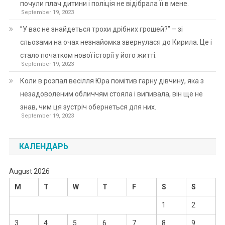
почули плач дитини і поліція не відібрала її в мене.
September 19, 2023
”У вас не знайдеться трохи дрібних грошей?” – зі
сльозами на очах незнайомка звернулася до Кирила. Це і
стало початком нової історії у його житті.
September 19, 2023
Коли в розпал весілля Юра помітив гарну дівчину, яка з
незадоволеним обличчям стояла і випивала, він ще не
знав, чим ця зустріч обернеться для них.
September 19, 2023
КАЛЕНДАРЬ
August 2026
M
T
W
T
F
S
S
1
2
3
4
5
6
7
8
9