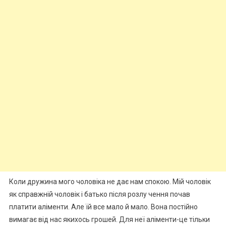
Коли дружина мого чоловіка не дає нам спокою. Мій чоловік
як справжній чоловік і батько після розлу чення почав
платити аліменти. Але їй все мало й мало. Вона постійно
вимагає від нас якихось грошей. Для неї аліменти-це тільки