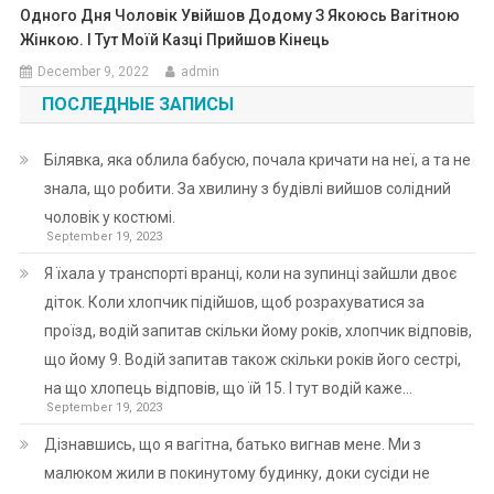
Одного Дня Чоловік Увійшов Додому З Якоюсь Ваrітною
Жінкою. І Тут Моїй Казці Прийшов Кінець
December 9, 2022
admin
ПОСЛЕДНЫЕ ЗАПИСЫ
Білявка, яка облила бабусю, почала кричати на неї, а та не
знала, що робити. За хвилину з будівлі вийшов солідний
чоловік у костюмі.
September 19, 2023
Я їхала у транспорті вранці, коли на зупинці зайшли двоє
діток. Коли хлопчик підійшов, щоб розрахуватися за
проїзд, водій запитав скільки йому років, хлопчик відповів,
що йому 9. Водій запитав також скільки років його сестрі,
на що хлопець відповів, що їй 15. І тут водій каже…
September 19, 2023
Дізнавшись, що я вагітна, батько вигнав мене. Ми з
малюком жили в покинутому будинку, доки сусіди не