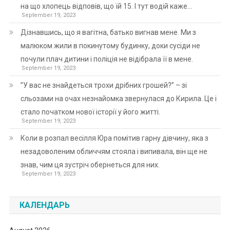
на що хлопець відповів, що їй 15. І тут водій каже…
September 19, 2023
Дізнавшись, що я вагітна, батько вигнав мене. Ми з
малюком жили в покинутому будинку, доки сусіди не
почули плач дитини і поліція не відібрала її в мене.
September 19, 2023
”У вас не знайдеться трохи дрібних грошей?” – зі
сльозами на очах незнайомка звернулася до Кирила. Це і
стало початком нової історії у його житті.
September 19, 2023
Коли в розпал весілля Юра помітив гарну дівчину, яка з
незадоволеним обличчям стояла і випивала, він ще не
знав, чим ця зустріч обернеться для них.
September 19, 2023
КАЛЕНДАРЬ