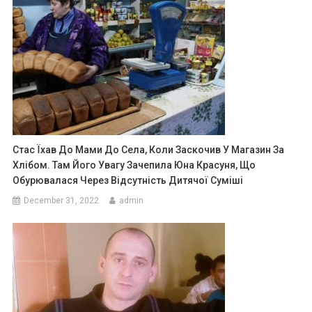
Стас Їхав До Мами До Села, Коли Заскочив У Магазин За
Хлібом. Там Його Увагу Зачепила Юна Красуня, Що
Обурювалася Через Відсутність Дитячої Суміші
December 31, 2022
admin