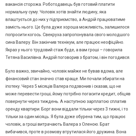
вакансія сторожа. Роботодавець був готовий платити
нормальну суму. Чоловік хотів знайти людину, яка
влаштується до них у підприємство, а Андрій працюватиме
замість нього. Це була дуже хороша можливість, залишилося
попросити когось. Свекруха запропонувала свого молодшого
сина Валеру. Він закінчив технікум, але працює неофіційно.
Якраз у нього трудовий стаж буде, а вам гроші – говорила
Тетяна Василівна. Андрій поговорив з братом, і він погодився.
Було важко, звичайно, чоловік майже не бував вдома, але
фінансовий стан значно став краще. Ми почали збирати на
іпотеку. Через 5 місяців Валера подзвонив і сказав, що не
може перевести гроші, йому потрібно погасити кредит, обіцяв
повернути через тиждень. А наступною зарплатою сплатив
оренду квартири. Борг вони віддали тільки через 3 тижні, і то
тільки за один місяць. Я була дуже обурена тим, що працює
чоловік, а гроші витрачають Валера з Оленою. Брат
вибачився, проте в розмову втрутилася його дружина. Вона