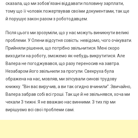
сказала, що ми зобов’язані віддавати половину зарплати,
тому що її чоловік пожертвував своїми документами, так ще
й порушує закон разом з роботодавцем.
Після цього ми зрозуміли, що у нас можуть виникнути великі
nроблеми. У Олени відсутня совість: невідомо, чого очікувати.
Прийняли рішення, що потрібно звільнитися. Мені скоро
виходити на роботу, зможемо як-небудь викрутитися. Але
Валера не погоджувався, що разу переносив на завтра.
Незабаром його звільнили за прогули. Свекруха була
ображена на нас, мовляв, ми зіпсували синові трудову
книжку. “Він вас виручив, а ви так огидно вчинили”. Звичайно,
Валера забрав собі всі гроші. Так ще й не звільнявся, хоча ми
чекали 3 тижні. Я не вважаю нас винними. З тих пір ми
вирішуємо всі свої проблеми самі.