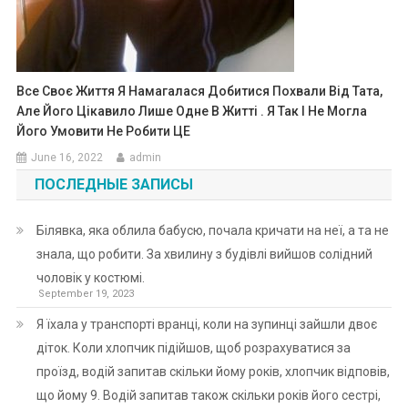
Все Своє Життя Я Намагалася Добитися Похвали Від Тата,
Але Його Цікавило Лише Одне В Житті . Я Так І Не Могла
Його Умовити Не Робити ЦЕ
June 16, 2022
admin
ПОСЛЕДНЫЕ ЗАПИСЫ
Білявка, яка облила бабусю, почала кричати на неї, а та не
знала, що робити. За хвилину з будівлі вийшов солідний
чоловік у костюмі.
September 19, 2023
Я їхала у транспорті вранці, коли на зупинці зайшли двоє
діток. Коли хлопчик підійшов, щоб розрахуватися за
проїзд, водій запитав скільки йому років, хлопчик відповів,
що йому 9. Водій запитав також скільки років його сестрі,