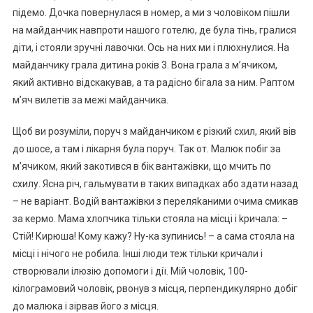
підемо. Дочка повернулася в номер, а ми з чоловіком пішли
на майданчик навпроти нашого готелю, де була тінь, гралися
діти, і стояли зручні лавочки. Ось на них ми і плюхнулися. На
майданчику грала дитина років 3. Вона грала з м’ячиком,
який активно відскакував, а та радісно бігала за ним. Раптом
м’яч вилетів за межі майданчика.
Щоб ви розуміли, поруч з майданчиком є різкий схил, який вів
до шосе, а там і лікарня була поруч. Так от. Малюк побіг за
м’ячиком, який закотився в бік вантажівки, що мчить по
схилу. Ясна річ, гальмувати в таких випадках або здати назад
– не варіант. Водій вантажівки з переляkаними очима смикав
за кермо. Мама хлопчика тільки стояла на місці і kричала: –
Стій! Кирюша! Кому кажу? Ну-ка зупинись! – а сама стояла на
місці і нічого не робила. Інші люди теж тільки кричали і
створювали ілюзію допомоги і дії. Мій чоловік, 100-
кілограмовий чоловік, рвонув з місця, перпендикулярно добіг
до малюка і зірвав його з місця.