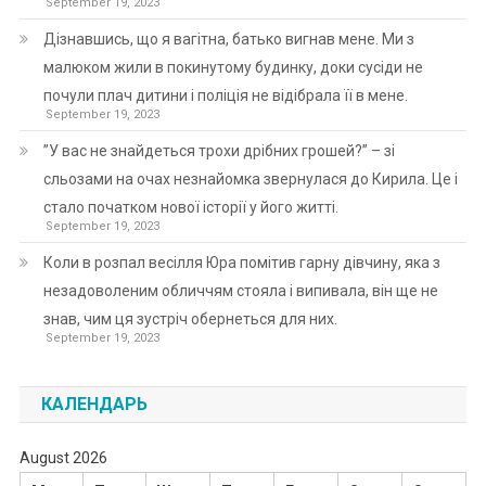
September 19, 2023
Дізнавшись, що я вагітна, батько вигнав мене. Ми з
малюком жили в покинутому будинку, доки сусіди не
почули плач дитини і поліція не відібрала її в мене.
September 19, 2023
”У вас не знайдеться трохи дрібних грошей?” – зі
сльозами на очах незнайомка звернулася до Кирила. Це і
стало початком нової історії у його житті.
September 19, 2023
Коли в розпал весілля Юра помітив гарну дівчину, яка з
незадоволеним обличчям стояла і випивала, він ще не
знав, чим ця зустріч обернеться для них.
September 19, 2023
КАЛЕНДАРЬ
August 2026