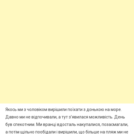
Якось ми з чоловіком вирішили поїхати з донькою на море.
Давно ми не відпочивали, а тут з’явилася можливість. День
був спекотним. Ми вранці вдосталь накупалися, позасмагали,
а потім щільно пообідали і вирішили, що більше на пляж ми не