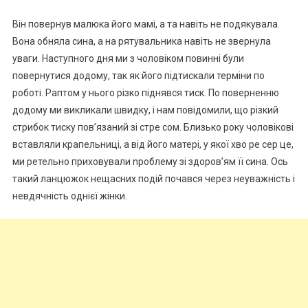
Він повернув малюка його мамі, а та навіть не подякувала.
Вона обняла сина, а на рятувальника навіть не звернула
уваги. Наступного дня ми з чоловіком повинні були
повернутися додому, так як його підтискали терміни по
роботі. Раптом у нього різко піднявся тиск. По поверненню
додому ми викликали швидку, і нам повідомили, що різкий
стрибок тиску пов’язаний зі стре сом. Близько року чоловікові
вставляли крапельниці, а від його матері, у якої хво ре сер це,
ми ретельно приховували nроблему зі здоров’ям її сина. Ось
такий ланцюжок нещасних подій почався через неуважність і
невдячність однієї жінки.