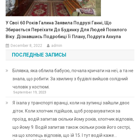
У Свої 60 Років Галина Заявила Подрузі Ганні, Що
Збирається Переїхати До Будинку Для Людей Похилого
Віку. Дізнавшись Подробиці Її Плану, Подруга Ахнула
December 8, 2022
admin
ПОСЛЕДНЫЕ ЗАПИСЫ
Білявка, яка облила бабусю, почала кричати на неї, а та не
знала, що робити. За хвилину з будівлі вийшов солідний
чоловік у костюмі.
September 19, 2023
Я їхала у транспорті вранці, коли на зупинці зайшли двоє
діток. Коли хлопчик підійшов, щоб розрахуватися за
проїзд, водій запитав скільки йому років, хлопчик відповів,
що йому 9. Водій запитав також скільки років його сестрі,
на що хлопець відповів, що їй 15. І тут водій каже…