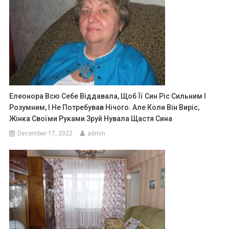
Елеонора Всю Себе Віддавала, Щоб Її Син Ріс Сильним І
Розумним, І Не Потребував Нічого. Але Коли Він Виріс,
Жінка Своїми Руками Зруй Нувала Щастя Сина
December 17, 2022
admin