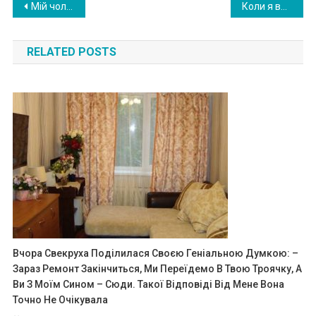
Post
Мій чоловік відвернувся від матері коли дізнався її таємницю. Більше не їздить до неї. Причина серйозна, але не настільки, щоб залишити власну матір напризволяще.
Коли я вийшла на пенсію, дочка з зятем прийшли до мене в гості. Почали говорити про те, що щотижня будуть привозити дітей до мене. На цьому вони сильно помилилися.
navigation
RELATED POSTS
Вчора Свекруха Поділилася Своєю Геніальною Думкою: –
Зараз Ремонт Закінчиться, Ми Переїдемо В Твою Троячку, А
Ви З Моїм Сином – Сюди. Такої Відповіді Від Мене Вона
Точно Не Очікувала