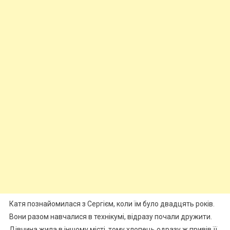
Катя познайомилася з Сергієм, коли їм було двадцять років.
Вони разом навчалися в технікумі, відразу почали дружити.
Дівчина жила в іншому місті, тому хлопець одразу ж привів її