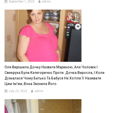
September 1, 2022
admin
Оля Вирішила Дочку Назвати Мариною, Але Чоловік І
Свекруха Були Категорично Проти. Дочка Виросла, І Коли
Дізналася Чому Батько Та Бабуся Не Хотіли Її Називати
Цим Ім’ям, Вона Змінила Його
July 23, 2022
admin