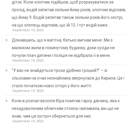
діток. Коли хлопчик підійшов, щоб розрахуватися за
проїзд, водій запитав скільки йому років, хлопчик відповів,
що йому 9. Водій запитав також скільки років його сестрі,
на що хлопець відповів, що їй 15. І тут водій каже…
September 19, 2023
Дізнавшись, що я вагітна, батько вигнав мене. Ми з
малюком жили в покинутому будинку, доки сусіди не
почули плач дитини і поліція не відібрала її в мене.
September 19, 2023
”У вас не знайдеться трохи дрібних грошей?” – зі
сльозами на очах незнайомка звернулася до Кирила. Це і
стало початком нової історії у його житті.
September 19, 2023
Коли в розпал весілля Юра помітив гарну дівчину, яка з
незадоволеним обличчям стояла і випивала, він ще не
знав, чим ця зустріч обернеться для них.
September 19, 2023