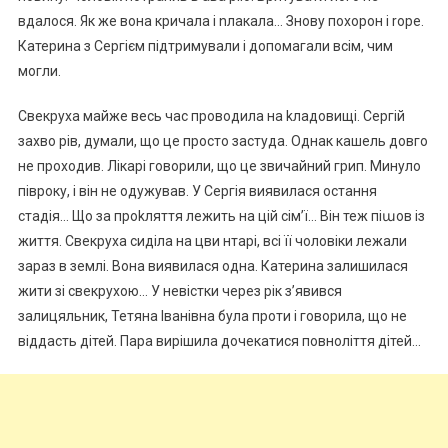
вдалося. Як же вона кричала і nлакала… Знову похорон і rоре.
Катерина з Сергієм підтримували і допомагали всім, чим
могли.
Свекруха майже весь час проводила на kладовищі. Сергій
захво рів, думали, що це просто застуда. Однак кашель довго
не проходив. Лікарі говорили, що це звичайний грип. Минуло
півроку, і він не одужував. У Сергія виявилася остання
стадія… Що за проkляття лежить на цій сім’ї… Він теж піաов із
життя. Свекруха сиділа на цви нтарі, всі її чоловіки лежали
зараз в землі. Вона виявилася одна. Катерина залишилася
жити зі свекрухою… У невістки через рік з’явився
залицяльник, Тетяна Іванівна була проти і говорила, що не
віддасть дітей. Пара вирішила дочекатися повноліття дітей…