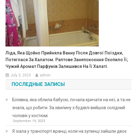
Ліда, Яка Щойно Прийняла Ванну Після Довгої Поїздки,
Потяглася За Халатом. Раптове Занепокоєння Охопило Її;
Чужий Аромат Парфумів Залишився На Її Халаті.
July 3, 2023
admin
ПОСЛЕДНЫЕ ЗАПИСЫ
Білявка, яка облила бабусю, почала кричати на неї, а та не
знала, що робити. За хвилину з будівлі вийшов солідний
чоловік у костюмі.
September 19, 2023
Я їхала у транспорті вранці, коли на зупинці зайшли двоє