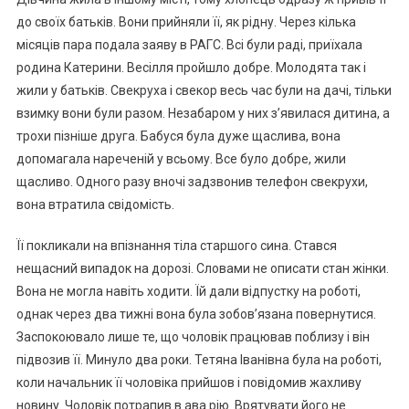
до своїх батьків. Вони прийняли її, як рідну. Через кілька
місяців пара подала заяву в РАГС. Всі були раді, приїхала
родина Катерини. Весілля пройшло добре. Молодята так і
жили у батьків. Свекруха і свекор весь час були на дачі, тільки
взимку вони були разом. Незабаром у них з’явилася дитина, а
трохи пізніше друга. Бабуся була дуже щаслива, вона
допомагала нареченій у всьому. Все було добре, жили
щасливо. Одного разу вночі задзвонив телефон свекрухи,
вона втратила свідомість.
Її покликали на впізнання тіла старшого сина. Стався
нещасний випадок на дорозі. Словами не описати стан жінки.
Вона не могла навіть ходити. Їй дали відпустку на роботі,
однак через два тижні вона була зобов’язана повернутися.
Заспокоювало лише те, що чоловік працював поблизу і він
підвозив її. Минуло два роки. Тетяна Іванівна була на роботі,
коли начальник її чоловіка прийшов і повідомив жаxливу
новину. Чоловік потрапив в ава рію. Врятувати його не