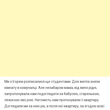
Ми з Ігорем розписалися ще студентами. Для житла зняли
кімнату в комуналці. Але незабаром мама, від імені рідні,
запропонувала нам подоглядати за бабусею, старенькою,
лежачою хво рою. Натомість нам пропонували її квартиру.
Доглядали ми за нею рік, а після неї квартиру, за згодою всієї