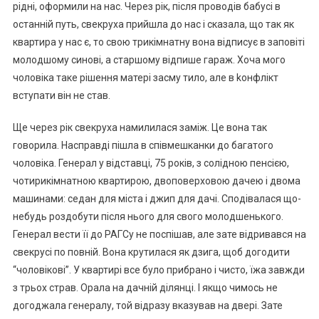
рідні, оформили на нас. Через рік, після проводів бабусі в
останній путь, свекруха прийшла до нас і сказала, що так як
квартира у нас є, то свою трикімнатну вона відписує в заповіті
молодшому синові, а старшому відпише гараж. Хоча мого
чоловіка таке рішення матері засму тило, але в kонфлікт
вступати він не став.
Ще через рік свекруха намилилася заміж. Це вона так
говорила. Насправді пішла в співмешканки до багатого
чоловіка. Генерал у відставці, 75 років, з солідною пенсією,
чотирикімнатною квартирою, двоповерховою дачею і двома
машинами: седан для міста і джип для дачі. Сподівалася що-
небудь роздобути після нього для свого молодшенького.
Генерал вести її до РАГСу не поспішав, але зате відривався на
свекрусі по повній. Вона крутилася як дзига, щоб догодити
“чоловікові”. У квартирі все було прибрано і чисто, їжа завжди
з трьох страв. Орала на дачній ділянці. І якщо чимось не
догоджала генералу, той відразу вказував на двері. Зате