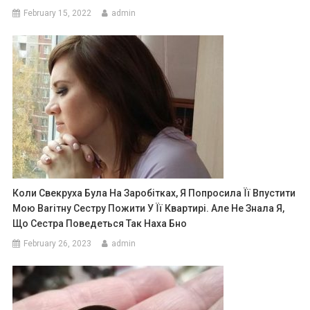
February 15, 2022
admin
Коли Свекруха Була На Заробітках, Я Попросила Її Впустити
Мою Ваrітну Сестру Пожити У Її Квартирі. Але Не Знала Я,
Що Сестра Поведеться Так Наха Бно
February 26, 2023
admin