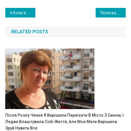
Post
Коли я дізналася, що у нас буде двійня, вирішила збрехати чоловікові, так як боя лася його реакції . Але як виявилося-марно
Після важкої роботи на грядці, я задумалася. Кому потрібна ця грядка? Я вирішила помандрувати. І те, що там відбувалося, кардинально змінило моє життя
navigation
RELATED POSTS
Після Розлу Чення Я Вирішила Переїхати В Місто З Сином, І
Ледве Влаштувала Собі Життя, Але Моя Мати Вирішила
Зруй Нувати Все