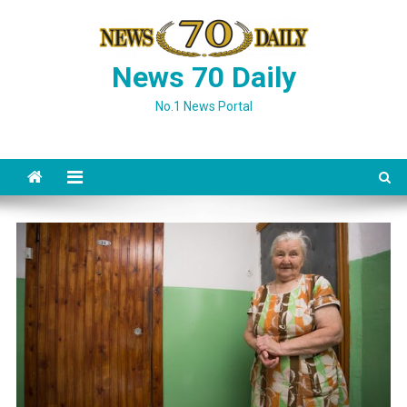
Skip
to
content
News 70 Daily
No.1 News Portal