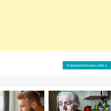
Я присвятила всю себе синові. Зараз він у всьому підкоряється дружині. Найжа хливіше те, що він відвідує мене потайки.