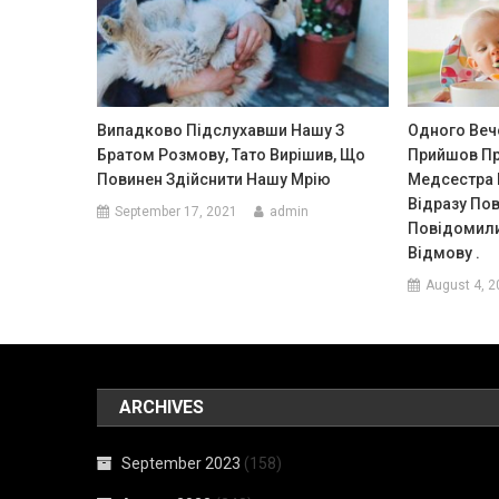
Випадково Підслухавши Нашу З
Одного Веч
Братом Розмову, Тато Вирішив, Що
Прийшов Про
Повинен Здійснити Нашу Мрію
Медсестра 
Відразу Пов
September 17, 2021
admin
Повідомили
Відмову .
August 4, 2
ARCHIVES
September 2023
(158)