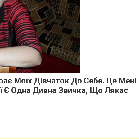
рає Моїх Дівчаток До Себе. Це Мені
ї Є Одна Дивна Звичка, Що Лякає