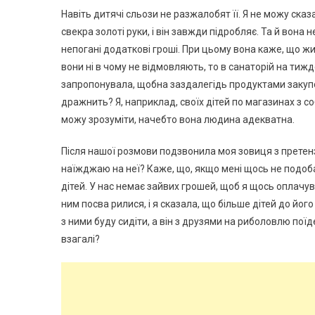
Навіть дитячі сльози не разжалобят її. Я не можу сказ
свекра золоті руки, і він завжди підробляє. Та й вона 
непогані додаткові гроші. При цьому вона каже, що жи
вони ні в чому не відмовляють, то в санаторій на тижд
запропонувала, щобна заздалегідь продуктами закупов
дражнить? Я, наприклад, своїх дітей по магазинах з со
можу зрозуміти, начебто вона людина адекватна.
Після нашої розмови подзвонила моя зовиця з претензі
наїжджаю на неї? Каже, що, якщо мені щось не подоб
дітей. У нас немає зайвих грошей, щоб я щось оплачува
ним посва рилися, і я сказала, що більше дітей до його
з ними буду сидіти, а він з друзями на риболовлю поїде
взагалі?