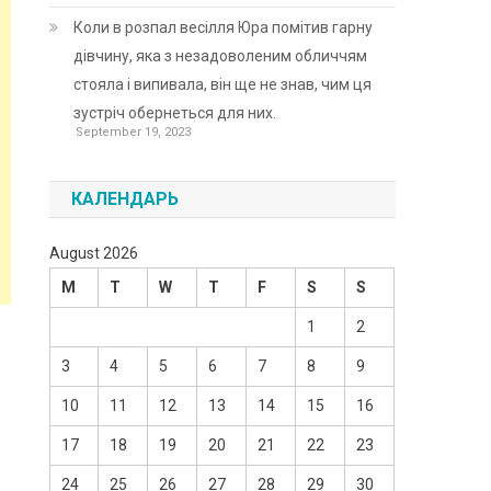
Коли в розпал весілля Юра помітив гарну
дівчину, яка з незадоволеним обличчям
стояла і випивала, він ще не знав, чим ця
зустріч обернеться для них.
September 19, 2023
КАЛЕНДАРЬ
August 2026
M
T
W
T
F
S
S
1
2
3
4
5
6
7
8
9
10
11
12
13
14
15
16
17
18
19
20
21
22
23
24
25
26
27
28
29
30