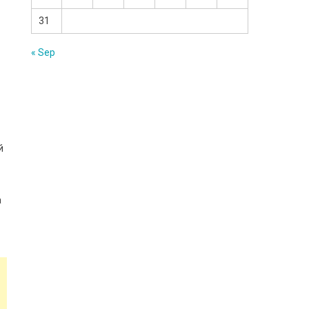
31
« Sep
й
а