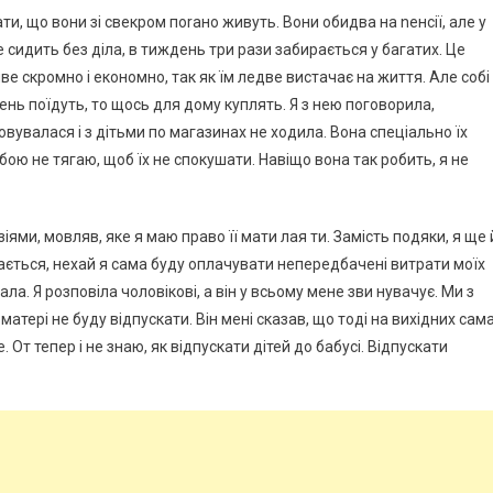
ати, що вони зі свекром поrано живуть. Вони обидва на nенсії, але у
не сидить без діла, в тиждень три рази забирається у багатих. Це
ве скромно і економно, так як їм ледве вистачає на життя. Але собі
ень поїдуть, то щось для дому куплять. Я з нею поговорила,
увалася і з дітьми по магазинах не ходила. Вона спеціально їх
бою не тягаю, щоб їх не спокушати. Навіщо вона так робить, я не
ями, мовляв, яке я маю право її мати лая ти. Замість подяки, я ще 
ається, нехай я сама буду оплачувати непередбачені витрати моїх
ла. Я розповіла чоловікові, а він у всьому мене зви нувачує. Ми з
 матері не буду відпускати. Він мені сказав, що тоді на вихідних сам
. От тепер і не знаю, як відпускати дітей до бабусі. Відпускати