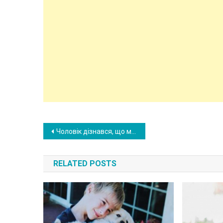
Post
Чоловік дізнався, що майбутня дитина з відхи леннями, і зажадав, щоб дружина позбу лася дитини. Але жінка вирішила наро джувати, тоді чоловік сказав їй, що дитина не ви жила. А роки по тому з’ясувалося щось жа хливе
navigation
RELATED POSTS