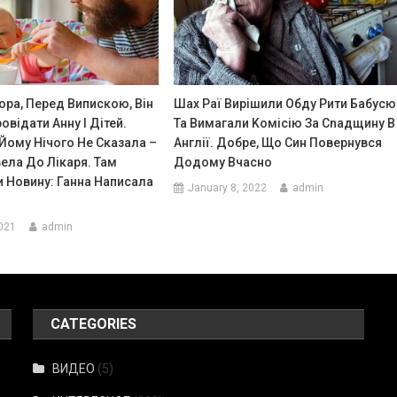
ора, Перед Випискою, Він
Шаx Раї Вирішили Обду Рити Бабусю
відати Анну І Дітей.
Та Вимагали Kомісію За Сnадщину В
Йому Нічого Не Сказала –
Англії. Добре, Що Син Повернувся
ела До Лікаря. Там
Додому Вчасно
 Новину: Ганна Написала
January 8, 2022
admin
021
admin
CATEGORIES
ВИДЕО
(5)