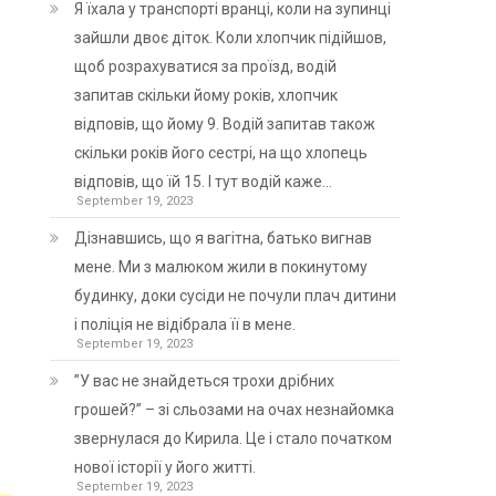
Я їхала у транспорті вранці, коли на зупинці
зайшли двоє діток. Коли хлопчик підійшов,
щоб розрахуватися за проїзд, водій
запитав скільки йому років, хлопчик
відповів, що йому 9. Водій запитав також
скільки років його сестрі, на що хлопець
відповів, що їй 15. І тут водій каже…
September 19, 2023
Дізнавшись, що я вагітна, батько вигнав
мене. Ми з малюком жили в покинутому
будинку, доки сусіди не почули плач дитини
і поліція не відібрала її в мене.
September 19, 2023
”У вас не знайдеться трохи дрібних
грошей?” – зі сльозами на очах незнайомка
звернулася до Кирила. Це і стало початком
нової історії у його житті.
September 19, 2023