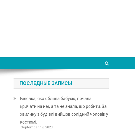
ПОСЛЕДНЫЕ ЗАПИСЫ
Білявка, яка облила бабусю, почала
кричати на неї, а та не знала, що робити. За
хвилину з будівлі вийшов солідний чоловік у
костюмі.
September 19, 2023