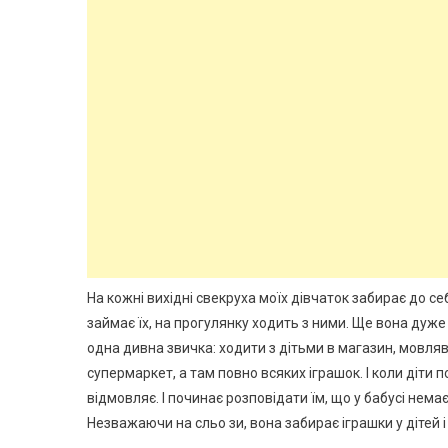
На кожні вихідні свекруха моїх дівчаток забирає до себ
займає їх, на прогулянку ходить з ними. Ще вона дуже 
одна дивна звичка: ходити з дітьми в магазин, мовляв
супермаркет, а там повно всяких іграшок. І коли діти
відмовляє. І починає розповідати їм, що у бабусі немає
Незважаючи на сльо зи, вона забирає іграшки у дітей і