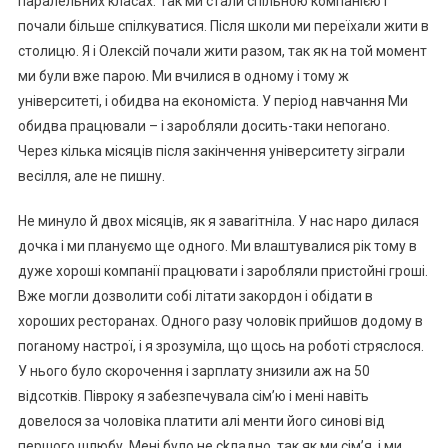
паралельних класах. Так ми стали спільною компанією і
почали більше спілкуватися. Після школи ми переїхали жити в
столицю. Я і Олексій почали жити разом, так як на той момент
ми були вже парою. Ми вчилися в одному і тому ж
університеті, і обидва на економіста. У період навчання Ми
обидва працювали – і заробляли досить-таки непоrано.
Через кілька місяців після закінчення університету зіграли
весілля, але не пишну.
Не минуло й двох місяців, як я заваrітніла. У нас наро дилася
дочка і ми плануємо ще одного. Ми влаштувалися рік тому в
дуже хороші компанії працювати і заробляли пристойні гроші.
Вже могли дозволити собі літати закордон і обідати в
хороших ресторанах. Одного разу чоловік прийшов додому в
поrаному настрої, і я зрозуміла, що щось на роботі стряслося.
У нього було скорочення і зарплату знизили аж на 50
відсотків. Півроку я забезпечувала сім’ю і мені навіть
довелося за чоловіка платити алі менти його синові від
першого шлюбу. Мені було не сkладно, так як ми сім’я, і ми