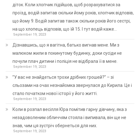
діток. Коли хлопчик підійшов, щоб розрахуватися за
проїзд, водій запитав скільки йому років, хлопчик відповів,
що йому 9. Водій запитав також скільки років його сестрі,
на що хлопець відповів, що їй 15. І тут водій каже…
September 19, 2023
Дізнавшись, що я вагітна, батько вигнав мене. Ми з
малюком жили в покинутому будинку, доки сусіди не
почули плач дитини і поліція не відібрала її в мене.
September 19, 2023
”У вас не знайдеться трохи дрібних грошей?” – зі
сльозами на очах незнайомка звернулася до Кирила. Це і
стало початком нової історії у його житті.
September 19, 2023
Коли в розпал весілля Юра помітив гарну дівчину, яка з
незадоволеним обличчям стояла і випивала, він ще не
знав, чим ця зустріч обернеться для них.
September 19, 2023