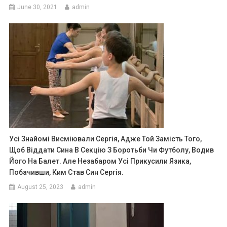
June 30, 2021
admin
Усі Знайомі Висміювали Сергія, Адже Той Замість Того,
Щоб Віддати Сина В Секцію З Боротьби Чи Футболу, Водив
Його На Балет. Але Незабаром Усі Прикусили Язика,
Побачивши, Ким Став Син Сергія.
August 25, 2023
admin