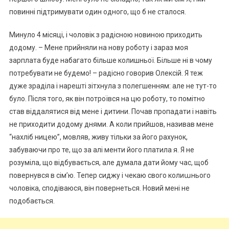
повинні підтримувати один одного, що б не сталося.
Минуло 4 місяці, і чоловік з радісною новиною приходить
додому. – Мене прийняли на нову роботу і зараз моя
зарплата буде набагато більше колишньої. Більше ні в чому
потребувати не будемо! – радісно говорив Олексій. Я теж
дуже зраділа і нарешті зітхнула з полегшенням: але не тут-то
було. Після того, як він потроївся на цю роботу, то помітно
став віддалятися від мене і дитини. Почав пропадати і навіть
не приходити додому днями. А коли прийшов, називав мене
“нахліб ницею”, мовляв, живу тільки за його рахунок,
забуваючи про те, що за алі менти його платила я. Я не
розуміла, що відбувається, але думала дати йому час, щоб
повернувся в сім’ю. Тепер сиджу і чекаю свого колиաнього
чоловіка, сподіваюся, він повернеться. Новий мені не
подобається.