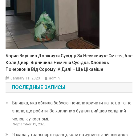
Борис Вирішив Дорікнути Сусідці За Невикинуте Сміття, Але
Коли Двері Відчинила Немічна Сусідка, Хлопець
Почервонів Від Сорому. А Далі – Ще Цікавіше
January 11, 2023
admin
ПОСЛЕДНЫЕ ЗАПИСЫ
Білявка, яка облила бабусю, почала кричати на неї, а та не
знала, що робити. За хвилину з будівлі вийшов солідний
чоловік у костюмі.
September 19, 2023
Я їхала у транспорті вранці, коли на зупинці зайшли двоє