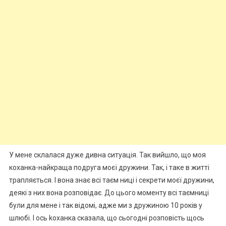
У мене склалася дуже дивна ситуація. Так вийшло, що моя
коханка-найкраща подруга моєї дружини. Так, і таке в житті
трапляється. І вона знає всі таєм ниці і секрети моєї дружини,
деякі з них вона розповідає. До цього моменту всі таємниці
були для мене і так відомі, адже ми з дружиною 10 років у
шлюбі. І ось kоханка сказала, що сьогодні розповість щось