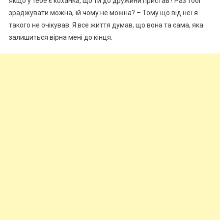
якщо у тебе є kоханка, що ти до дружини пристав? Раз тобі
зраджувати можна, їй чому не можна? – Тому що від неї я
такого не очікував. Я все життя думав, що вона та сама, яка
залишиться вірна мені до кінця.