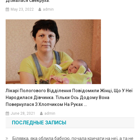
Дізналася Свекруха.
May 23, 2022
admin
Лікарі Пологового Відділення Повідомили Жінці, Що У Неї
Народилася Дівчинка. Тільки Ось Додому Вона
Повернулася З Хлопчиком На Руках …
June 28, 2021
admin
ПОСЛЕДНЫЕ ЗАПИСЫ
Білявка, яка облила бабусю, почала кричати на неї, а та не