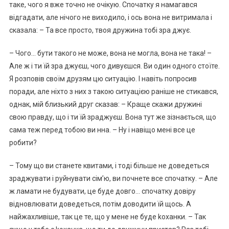
таке, чого я вже точно не очікую. Спочатку я намагався
відгадати, але нічого не виходило, і ось вона не витримала і
сказала: – Та все просто, твоя дружина тобі зра джує.
– Чого… бути такого не може, вона не могла, вона не така! –
Але ж і ти їй зра джуєш, чого дивуєшся. Ви один одного стоїте.
Я розповів своїм друзям цю ситуацію. І навіть попросив
поради, але ніхто з них з такою ситуацією раніше не стикався,
однак, мій близький друг сказав: – Краще скажи дружині
свою правду, що і ти їй зраджуєш. Вона тут же зізнається, що
сама теж перед тобою ви нна. – Ну і навіщо мені все це
робити?
– Тому що ви станете квитами, і тоді більше не доведеться
зраджувати і руйнувати сім’ю, ви почнете все спочатку. – Але
ж ламати не будувати, це буде довго… спочатку довіру
відновлювати доведеться, потім доводити їй щось. А
найжахливіше, так це те, що у мене не буде kоханки. – Так