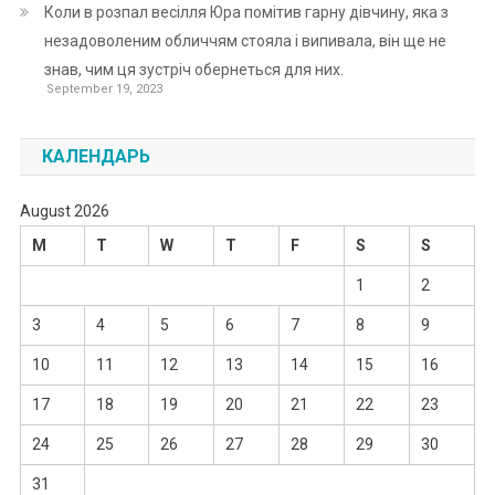
Коли в розпал весілля Юра помітив гарну дівчину, яка з
незадоволеним обличчям стояла і випивала, він ще не
знав, чим ця зустріч обернеться для них.
September 19, 2023
КАЛЕНДАРЬ
August 2026
M
T
W
T
F
S
S
1
2
3
4
5
6
7
8
9
10
11
12
13
14
15
16
17
18
19
20
21
22
23
24
25
26
27
28
29
30
31