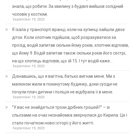
знала, що робити. За хвилину з будівлі вийшов солідний
чоловік у костюмі.
September 19, 2023
Я їхала у транспорті вранці, коли на зупинці зайшли двоє
діток. Коли хлопчик підійшов, щоб розрахуватися за
проїзд, водій запитав скільки йому років, хлопчик відповів,
що йому 9. Водій запитав також скільки років його сестрі,
на що хлопець відповів, що їй 15. І тут водій каже…
September 19, 2023
Дізнавшись, що я вагітна, батько вигнав мене. Ми з
малюком жили в покинутому будинку, доки сусіди не
почули плач дитини і поліція не відібрала її в мене.
September 19, 2023
”У вас не знайдеться трохи дрібних грошей?” – зі
сльозами на очах незнайомка звернулася до Кирила. Це і
стало початком нової історії у його житті.
September 19, 2023