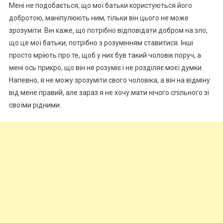
Мені не подобається, що мої батьки користуються його
добротою, маніпулюють ним, тільки він цього не може
зрозуміти. Він каже, що потрібно відповідати добром на зло,
що це мої батьки, потрібно з розумінням ставитися. Інші
просто мріють про те, щоб у них був такий чоловік поруч, а
мені ось прикро, що він не розуміє і не розділяє моєї думки.
Напевно, я не можу зрозуміти свого чоловіка, а він на відміну
від мене правий, але зараз я не хочу мати нічого спільного зі
своїми рідними.