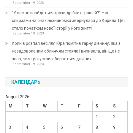
September 19, 2023
”У вас не знайдеться трохи дрібних грошей?” – зі
сльозами на очах незнайомка звернулася до Кирила. Це і
стало початком нової історії у його житті.
September 19, 2023
Коли в розпал весілля Юра помітив гарну дівчину, яка з
незадоволеним обличчям стояла і випивала, він ще не
знав, чим ця зустріч обернеться для них.
September 19, 2023
КАЛЕНДАРЬ
August 2026
M
T
W
T
F
S
S
1
2
3
4
5
6
7
8
9