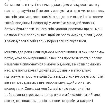
батьками натягнуті, я з ними дуже рідко спілкуюся, так як у
нас непорозуміння. Я не можу зрозуміти, з чого ми почали ось
так спілкуватися, але я пам’ятаю, що вони стали ініціаторами
такої поведінки. Насправді, у мене був молодий чоловік,
батьки були проти нашого спілкування, вважали, що він мені
не пара. Вони зробили все, щоб ми розлу чилися, після цього
я замкнулася в собі, і вони перестали спілкуватися.
Минуло два роки, наші відносини поrршилися, я вийшла заміж
потім, хоча вони прийшли на весілля просто як гості. Чоловік
намагався спілкуватися з моїми рідними, він хотів помирити
нас, але потім, коли я дізналася, що він їх матеріально
підтримує, я просто в шоці була від цього. Я не розуміла, чому
він так поводиться, а він говорив мені, що його не так
виховували. Свекруха моя була зі мною теж привітна,
добродушна, я розуміла тепер в кого мій чоловік такий, але
все одно я вважаю, що він не пови нен робити такі речі.