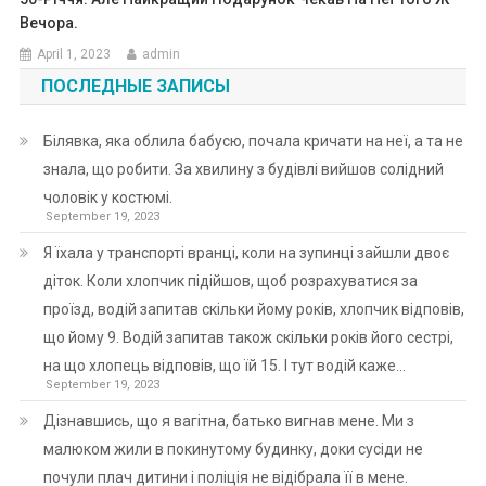
Вечора.
April 1, 2023
admin
ПОСЛЕДНЫЕ ЗАПИСЫ
Білявка, яка облила бабусю, почала кричати на неї, а та не
знала, що робити. За хвилину з будівлі вийшов солідний
чоловік у костюмі.
September 19, 2023
Я їхала у транспорті вранці, коли на зупинці зайшли двоє
діток. Коли хлопчик підійшов, щоб розрахуватися за
проїзд, водій запитав скільки йому років, хлопчик відповів,
що йому 9. Водій запитав також скільки років його сестрі,
на що хлопець відповів, що їй 15. І тут водій каже…
September 19, 2023
Дізнавшись, що я вагітна, батько вигнав мене. Ми з
малюком жили в покинутому будинку, доки сусіди не
почули плач дитини і поліція не відібрала її в мене.