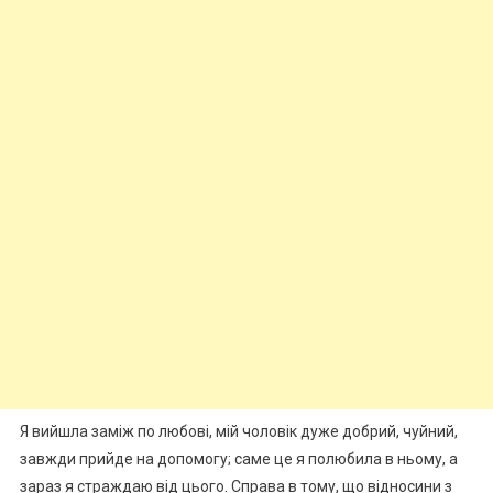
Я вийшла заміж по любові, мій чоловік дуже добрий, чуйний,
завжди прийде на допомогу; саме це я полюбила в ньому, а
зараз я страждаю від цього. Справа в тому, що відносини з