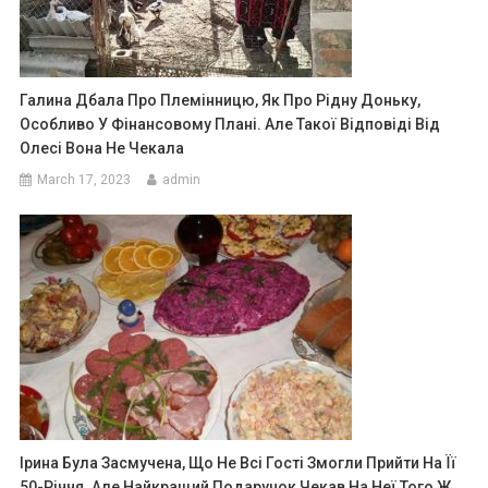
Галина Дбала Про Племінницю, Як Про Рідну Доньку,
Особливо У Фінансовому Плані. Але Такої Відповіді Від
Олесі Вона Не Чекала
March 17, 2023
admin
Ірина Була Засмучена, Що Не Всі Гості Змогли Прийти На Її
50-Річчя. Але Найкращий Подарунок Чекав На Неї Того Ж