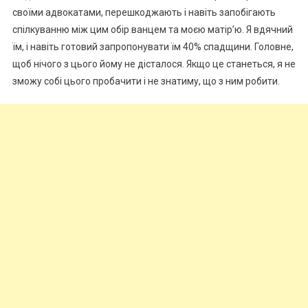
своїми адвокатами, перешкоджають і навіть запобігають
спілкуванню між цим обір ванцем та моєю матір’ю. Я вдячний
їм, і навіть готовий запропонувати їм 40% спадщини. Головне,
щоб нічого з цього йому не дісталося. Якщо це станеться, я не
зможу собі цього пробачити і не знатиму, що з ним робити.