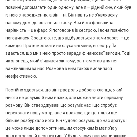
повинні допомагати один одному, але я – рідний син, який був
із нею з народження, а він – ні. Він навіть не з’являвся у
нашому домі до останнього року. Вся його фальшива
чарівність – це фарс. Я поговорив із сестрою, і вона повністю
погодилася. Зрештою, те, що відбувається з нами зараз, – це
комедія. Проте моя мати не слухає ні мене, ні сестру. Їй
здається, що ми з нею просто заради фінансової вигоди. Тоді
як хлопець, який з’явився рік тому, раптом став для неї
важливішим за нас. Розмова з ним також виявилася
неефективною.
Постійно здається, що він грає роль доброго хлопця, який
нічого не розуміє. З ним важко, але можна вести серйозну
розмову. Він стверджував, що розуміє нас і що спробує
переконати нашу матір, але я вважаю, що це тільки ще
більше розбурхало його. Він чудово розуміє, що нас дратує. І
це може лише допомогти нашим стосункам із матір’ю у
довгостроковій перспективі. У будь-якому разі ми вирішили