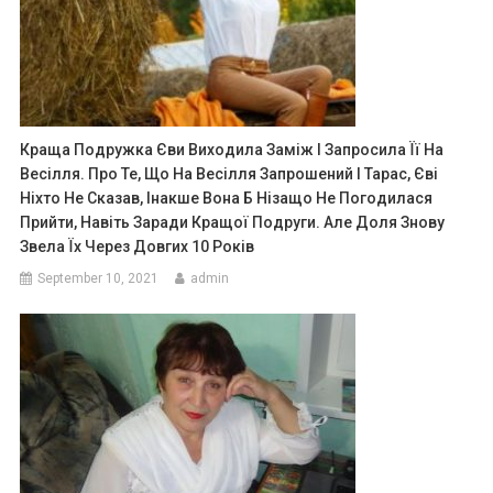
Краща Подружка Єви Виходила Заміж І Запросила Її На
Весілля. Про Те, Що На Весілля Запрошений І Тарас, Єві
Ніхто Не Сказав, Інакше Вона Б Нізащо Не Погодилася
Прийти, Навіть Заради Кращої Подруги. Але Доля Знову
Звела Їх Через Довгих 10 Років
September 10, 2021
admin