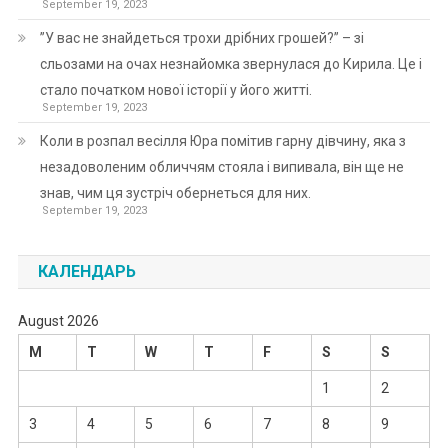
September 19, 2023
”У вас не знайдеться трохи дрібних грошей?” – зі
сльозами на очах незнайомка звернулася до Кирила. Це і
стало початком нової історії у його житті.
September 19, 2023
Коли в розпал весілля Юра помітив гарну дівчину, яка з
незадоволеним обличчям стояла і випивала, він ще не
знав, чим ця зустріч обернеться для них.
September 19, 2023
КАЛЕНДАРЬ
August 2026
M
T
W
T
F
S
S
1
2
3
4
5
6
7
8
9