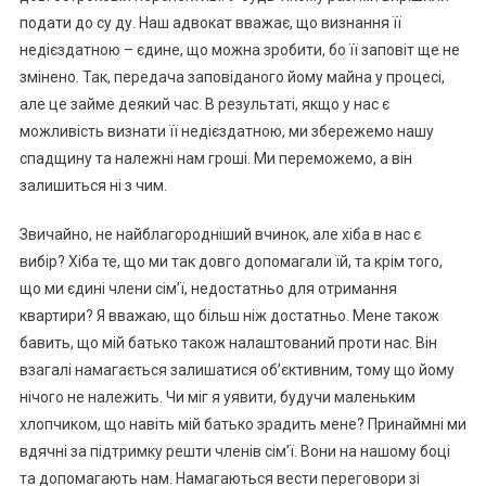
подати до су ду. Наш адвокат вважає, що визнання її
недієздатною – єдине, що можна зробити, бо її заповіт ще не
змінено. Так, передача заповіданого йому майна у процесі,
але це займе деякий час. В результаті, якщо у нас є
можливість визнати її недієздатною, ми збережемо нашу
спадщину та належні нам гроші. Ми переможемо, а він
залишиться ні з чим.
Звичайно, не найблагородніший вчинок, але хіба в нас є
вибір? Хіба те, що ми так довго допомагали їй, та крім того,
що ми єдині члени сім’ї, недостатньо для отримання
квартири? Я вважаю, що більш ніж достатньо. Мене також
бавить, що мій батько також налаштований проти нас. Він
взагалі намагається залишатися об’єктивним, тому що йому
нічого не належить. Чи міг я уявити, будучи маленьким
хлопчиком, що навіть мій батько зрадить мене? Принаймні ми
вдячні за підтримку решти членів сім’ї. Вони на нашому боці
та допомагають нам. Намагаються вести переговори зі