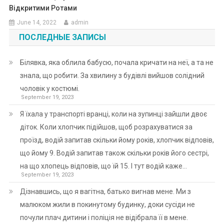
Відкритими Ротами
June 14, 2022
admin
ПОСЛЕДНЫЕ ЗАПИСЫ
Білявка, яка облила бабусю, почала кричати на неї, а та не
знала, що робити. За хвилину з будівлі вийшов солідний
чоловік у костюмі.
September 19, 2023
Я їхала у транспорті вранці, коли на зупинці зайшли двоє
діток. Коли хлопчик підійшов, щоб розрахуватися за
проїзд, водій запитав скільки йому років, хлопчик відповів,
що йому 9. Водій запитав також скільки років його сестрі,
на що хлопець відповів, що їй 15. І тут водій каже…
September 19, 2023
Дізнавшись, що я вагітна, батько вигнав мене. Ми з
малюком жили в покинутому будинку, доки сусіди не
почули плач дитини і поліція не відібрала її в мене.