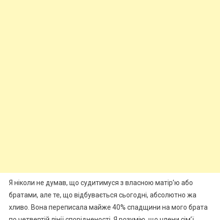
Я ніколи не думав, що судитимуся з власною матір’ю або
братами, але те, що відбувається сьогодні, абсолютно жа
хливо. Вона переписала майже 40% спадщини на мого брата
по четвертій лінії спорідненості. Я розумію, що члени сім’ї