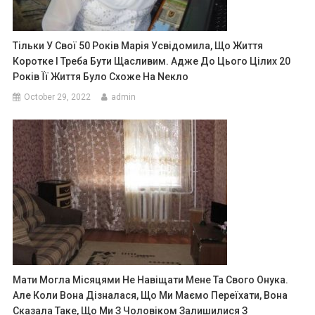
Тільки У Свої 50 Років Марія Усвідомила, Що Життя
Коротке І Треба Бути Щасливим. Адже До Цього Цілих 20
Років Її Життя Було Схоже На Nекло
October 29, 2022
admin
Мати Могла Місяцями Не Навіщати Мене Та Свого Онука.
Але Коли Вона Дізналася, Що Ми Маємо Переїхати, Вона
Сказала Таке, Що Ми З Чоловіком Залишилися З