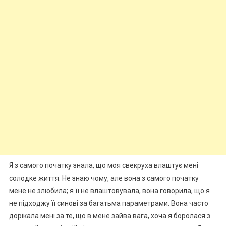
Я з самого початку знала, що моя свекруха влаштує мені
солодке життя. Не знаю чому, але вона з самого початку
мене не злюбила; я її не влаштовувала, вона говорила, що я
не підходжу її синові за багатьма параметрами. Вона часто
дорікала мені за те, що в мене зайва вага, хоча я боролася з