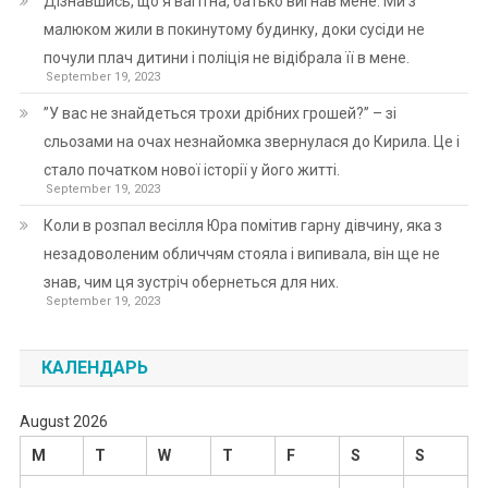
Дізнавшись, що я вагітна, батько вигнав мене. Ми з
малюком жили в покинутому будинку, доки сусіди не
почули плач дитини і поліція не відібрала її в мене.
September 19, 2023
”У вас не знайдеться трохи дрібних грошей?” – зі
сльозами на очах незнайомка звернулася до Кирила. Це і
стало початком нової історії у його житті.
September 19, 2023
Коли в розпал весілля Юра помітив гарну дівчину, яка з
незадоволеним обличчям стояла і випивала, він ще не
знав, чим ця зустріч обернеться для них.
September 19, 2023
КАЛЕНДАРЬ
August 2026
M
T
W
T
F
S
S