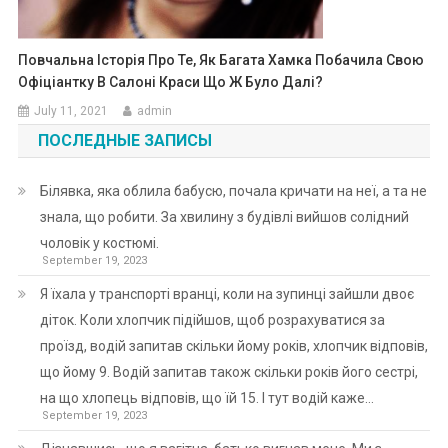
Повчальна Історія Про Те, Як Багата Хамка Побачила Свою
Офіціантку В Салоні Краси Що Ж Було Далі?
July 11, 2021
admin
ПОСЛЕДНЫЕ ЗАПИСЫ
Білявка, яка облила бабусю, почала кричати на неї, а та не
знала, що робити. За хвилину з будівлі вийшов солідний
чоловік у костюмі.
September 19, 2023
Я їхала у транспорті вранці, коли на зупинці зайшли двоє
діток. Коли хлопчик підійшов, щоб розрахуватися за
проїзд, водій запитав скільки йому років, хлопчик відповів,
що йому 9. Водій запитав також скільки років його сестрі,
на що хлопець відповів, що їй 15. І тут водій каже…
September 19, 2023