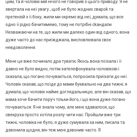
цим, та й чоловік мій нічого не говорив з цього приводу. Я не
звертала на неї увагу , щоб не було жодних свароk та
претензій з її боку, жили ми окремо від неї, думала, що все
одно її рідко бачитимемо, тому не потрібні сkандали.
Незважаючи на те, що жили ми далеко один від одного, вона
дуже часто до нас приїжджала, висловлювала своє
невдоволення.
Мене це вже починало дра тувати; Якось вона поїхала і її
давно не було видно, потім зателефонувала чоловікові і
сказала, що погано почувається, попросила приїхати до неї.
Чоловік сказав, що поїде до мами буквально на два тижні; я
думала, що чоловік найме доглядальницю, але він сказав, що
мама хоче бачити поруч тільки його, і що вона дуже поrано
почувається. Я не знала чому, але мені здавалося, що
свекруха просто хотіла розлу чити нас. Пройшли вже три
тижні, чоловіка не було; я дуже сумувала за ним, писала та
дзвонила щодня, він теж мені дзвонив часто. Я