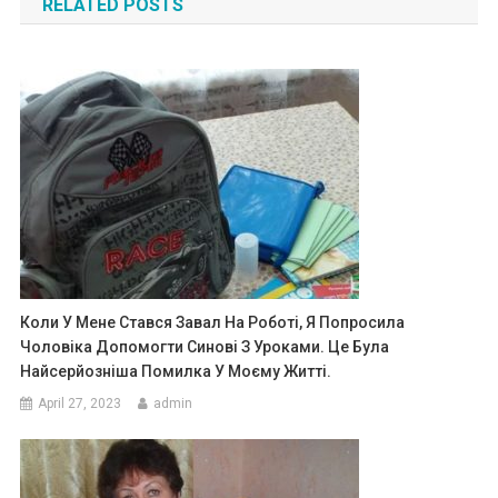
RELATED POSTS
Коли У Мене Стався Завал На Роботі, Я Попросила
Чоловіка Допомогти Синові З Уроками. Це Була
Найсерйозніша Помилка У Моєму Житті.
April 27, 2023
admin