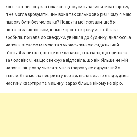
кось зателефонував і сказав, що мусить залишитися півроку;
я не могла зрозуміти, чим вона так сильно хво ріє і чому я маю
півроку бути без чоловіка? Подруги мої сказали, щоб я
поїхала за чоловіком, інакше просто втрачу його. Я так і
зробила, поїхала до свекрухи, увійшла до будинку, дивлюся, а
чоловік зі своєю мамою та з якоюсь жінкою сидять і чай
п’ють. Я запитала, що це все означає, і сказала, що приїхала
за чоловіком, на що свекруха відповіла, що він більше не мій
чоловік: він розлу чився зі мною і зараз уже одружений з
іншою. Я не могла повірити у все це; після всього я відсудила
частину квартири та машину, зараз більше нікому не вірю.