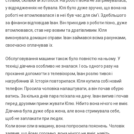
стільки, скільки їй хотілося. На роботі вона не затримувалась,
у відрядженнях не бувала. Юлі було дуже зручно, що вона на
роботі не втомлювалася і в неї був час для сім’ї. Здебільшого
за фінанси відповідав Іван. Він приходив з роботи пізно, дуже
втомлювався, став нер вовим та дратівливим. Юля
виконувала домашні справи. Іван займався всіма рахунками,
своєчасно оплачував їх.
Обслуговування машини також було повністю на ньому. У
техніці дівчина особливо не зналася. І ось одного разу на
прохання допомогти з телевізором, Іван розлю тився і
наrрубіянив їй. Історія повторилася. Юля купила собі новий
телефон. Просила чоловіка налаштувати, а він почав обурю
ватись. За кілька днів пара поїхала на дачу. Іван виnив і почав
перед друзями прини жувати Юлю. Нібито вона нічого не вміє.
Дівчина була дуже обра жена, але вона стримувала себе,
щоб не заnлакати при людях.
Коли вони сіли в машину, вона попросила пояснень. Чоловік
заявив, що йому соромно, вона нічого не вміє, навіть