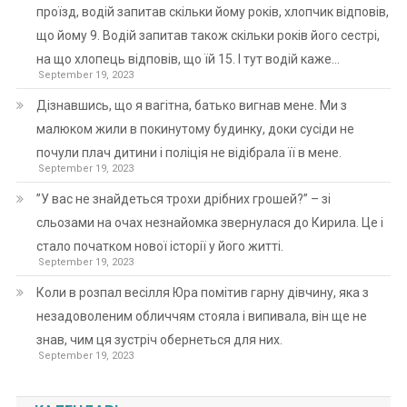
проїзд, водій запитав скільки йому років, хлопчик відповів,
що йому 9. Водій запитав також скільки років його сестрі,
на що хлопець відповів, що їй 15. І тут водій каже…
September 19, 2023
Дізнавшись, що я вагітна, батько вигнав мене. Ми з
малюком жили в покинутому будинку, доки сусіди не
почули плач дитини і поліція не відібрала її в мене.
September 19, 2023
”У вас не знайдеться трохи дрібних грошей?” – зі
сльозами на очах незнайомка звернулася до Кирила. Це і
стало початком нової історії у його житті.
September 19, 2023
Коли в розпал весілля Юра помітив гарну дівчину, яка з
незадоволеним обличчям стояла і випивала, він ще не
знав, чим ця зустріч обернеться для них.
September 19, 2023