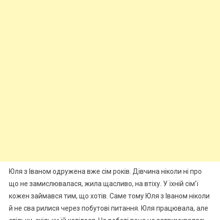
Юля з Іваном одружена вже сім років. Дівчина ніколи ні про
що не замислювалася, жила щасливо, на втіху. У їхній сім’ї
кожен займався тим, що хотів. Саме тому Юля з Іваном ніколи
й не сва рилися через побутові питання. Юля працювала, але