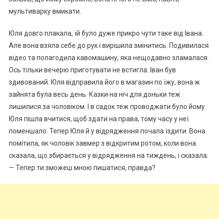
мультиварку вмикати.
Юля довго nлакала, їй було дуже прикро чути таке від Івана.
Але вона взяла себе до рук і вирішила змінитись. Подивилася
відео та полагодила кавомашину, яка нещодавно зламалася.
Ось тільки вечерю приготувати не встигла. Іван був
здивований. Юля відправила його в магазин по їжу, вона ж
зайнята була весь день. Казки на ніч для доньки теж
лишилися за чоловіком. І в садок теж проводжати було йому.
Юля пішла вчитися, щоб здати на права, тому часу у неї
поменшало. Тепер Юля й у відрядження почала їздити. Вона
помітила, як чоловік завмер з відкритим ротом, коли вона
сказала, що збирається у відрядження на тиждень, і сказала:
— Тепер ти зможеш мною пишатися, правда?