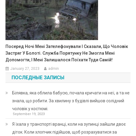
Посеред Ночі Мені Зателефонували І Сказали, Що Чоловік
Застряг У Болоті. Служба Порятунку Не Змогла Мені
Допомогти, І Мені Залишалося Поїхати Туди Самій!
January 27, 2023
admin
ПОСЛЕДНЫЕ ЗАПИСЫ
Білявка, яка облила бабусю, почала кричати на неї, а та не
знала, що робити. За хвилину з будівлі вийшов солідний
чоловік у костюмі.
September 19, 2023
Я їхала у транспорті вранці, коли на зупинці зайшли двоє
діток. Коли хлопчик підійшов, щоб розрахуватися за