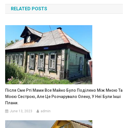
navigation
RELATED POSTS
Після Сме Рті Мами Все Майно Було Поділено Між Мною Та
Моєю Сестрою, Але Це Розчарувало Олену, У Неї Були Інші
Плани.
June 13, 2023
admin