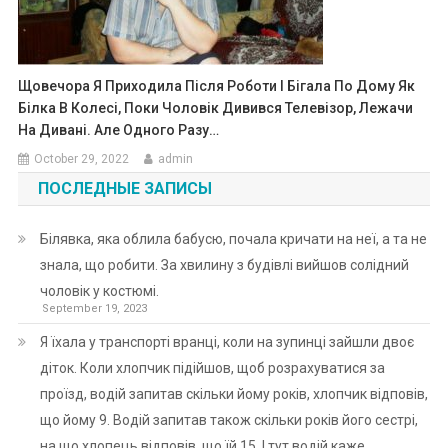
Щовечора Я Приходила Після Роботи І Бігала По Дому Як
Білка В Колесі, Поки Чоловік Дивився Телевізор, Лежачи
На Дивані. Але Одного Разу…
October 29, 2022
admin
ПОСЛЕДНЫЕ ЗАПИСЫ
Білявка, яка облила бабусю, почала кричати на неї, а та не
знала, що робити. За хвилину з будівлі вийшов солідний
чоловік у костюмі.
September 19, 2023
Я їхала у транспорті вранці, коли на зупинці зайшли двоє
діток. Коли хлопчик підійшов, щоб розрахуватися за
проїзд, водій запитав скільки йому років, хлопчик відповів,
що йому 9. Водій запитав також скільки років його сестрі,
на що хлопець відповів, що їй 15. І тут водій каже…