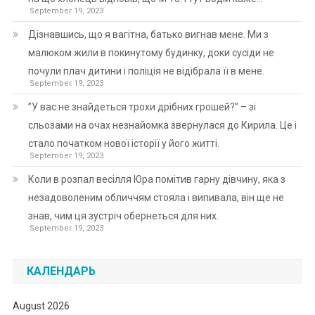
September 19, 2023
Дізнавшись, що я вагітна, батько вигнав мене. Ми з
малюком жили в покинутому будинку, доки сусіди не
почули плач дитини і поліція не відібрала її в мене.
September 19, 2023
”У вас не знайдеться трохи дрібних грошей?” – зі
сльозами на очах незнайомка звернулася до Кирила. Це і
стало початком нової історії у його житті.
September 19, 2023
Коли в розпал весілля Юра помітив гарну дівчину, яка з
незадоволеним обличчям стояла і випивала, він ще не
знав, чим ця зустріч обернеться для них.
September 19, 2023
КАЛЕНДАРЬ
August 2026