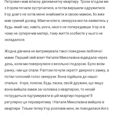
Петрович мав власну двокімнатну квартиру. Трохи згодом ми
з Ігорем почали зустрічатися, а потім вирішили одружитися.
Ігор довго не хотів мене знайомити зі своєю мамою, бо вже
мав сумний досвід. Маючи ключі, свекруха могла заявитись у
будь-який час, навіть уночі, нікого не попередивши. Ігор ні в
чому не суперечив матері, тому життя особисте у нього не
складалося.
Жодна дівчина не витримувала такої поведінки люблячої
мами. Перший свій візит Наталія Миколаївна відвідала через
день, коли ми повернулися з весільної подорожі. Було вісім
ранку, і ми ще спали. Раптом почули скрегіт дверного замку, а
потім голосний голос свекрухи. Вона підійшла до нашої
спальні. -Ігоре, поясни, будь ласка, своїй дружині, що якщо
вона вийшла заміж за чоловіка з квартирою, то нехай
потрудиться підтримувати в цій квартирі порядок! Я
регулярно це перевірятиму. І Наталя Миколаївна вийшла із
квартири. Тільки тепер Ігор розповів мені, як поводилася його