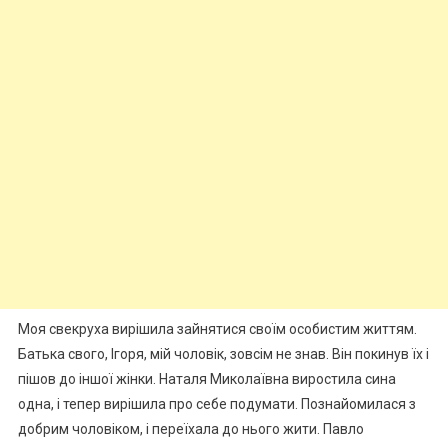
Моя свекруха вирішила зайнятися своїм особистим життям.
Батька свого, Ігоря, мій чоловік, зовсім не знав. Він покинув їх і
пішов до іншої жінки. Наталя Миколаївна виростила сина
одна, і тепер вирішила про себе подумати. Познайомилася з
добрим чоловіком, і переїхала до нього жити. Павло