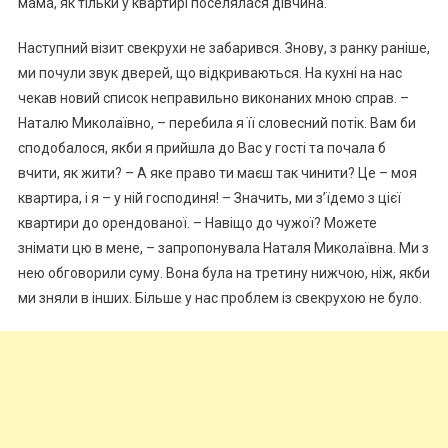
мама, як тільки у квартирі поселялася дівчина.
Наступний візит свекрухи не забарився. Знову, з ранку раніше,
ми почули звук дверей, що відкриваються. На кухні на нас
чекав новий список неправильно виконаних мною справ. –
Наталю Миколаївно, – перебила я її словесний потік. Вам би
сподобалося, якби я прийшла до Вас у гості та почала б
вчити, як жити? – А яке право ти маєш так чинити? Це – моя
квартира, і я – у ній господиня! – Значить, ми з’їдемо з цієї
квартири до орендованої. – Навіщо до чужої? Можете
знімати цю в мене, – запропонувала Наталя Миколаївна. Ми з
нею обговорили суму. Вона була на третину нижчою, ніж, якби
ми зняли в інших. Більше у нас проблем із свекрухою не було.