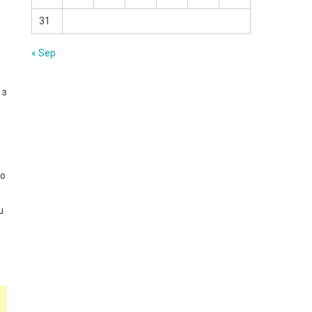
31
« Sep
 з
го
ш