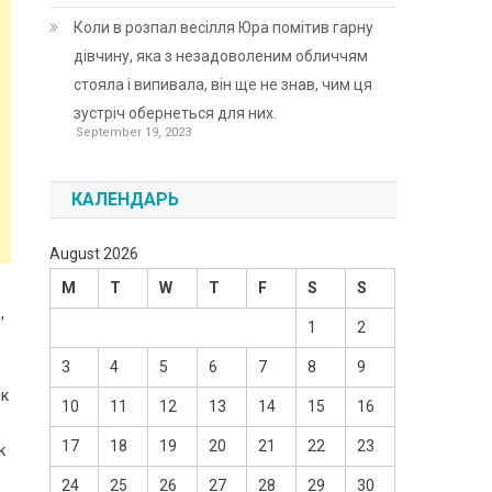
Коли в розпал весілля Юра помітив гарну
дівчину, яка з незадоволеним обличчям
стояла і випивала, він ще не знав, чим ця
зустріч обернеться для них.
September 19, 2023
КАЛЕНДАРЬ
August 2026
M
T
W
T
F
S
S
,
1
2
3
4
5
6
7
8
9
ак
10
11
12
13
14
15
16
17
18
19
20
21
22
23
к
24
25
26
27
28
29
30