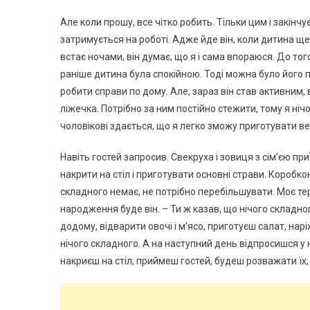
Але коли прошу, все чітко робить. Тільки цим і закін
затримується на роботі. Адже йде він, коли дитина ще 
встає ночами, він думає, що я і сама впораюся. До того
раніше дитина була спокійною. Тоді можна було його пок
робити справи по дому. Але, зараз він став активним, 
ліжечка. Потрібно за ним постійно стежити, тому я ніч
чоловікові здається, що я легко зможу приготувати 
Навіть гостей запросив. Свекруха і зовиця з сім’єю при
накрити на стіл і приготувати основні страви. Коробко
складного немає, не потрібно перебільшувати. Моє терп
народження буде він. – Ти ж казав, що нічого складн
додому, відварити овочі і м’ясо, приготуєш салат, нар
нічого складного. А на наступний день відпросишся у 
накриєш на стіл, приймеш гостей, будеш розважати їх