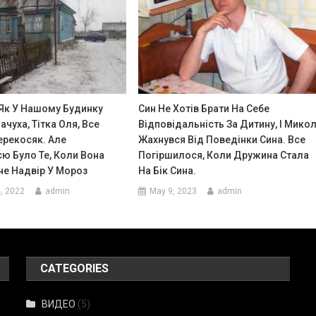
 Як У Нашому Будинку
Син Не Хотів Брати На Себе
ачуха, Тітка Оля, Все
Відповідальність За Дитину, І Мико
ерекосяк. Але
Жахнувся Від Поведінки Сина. Все
ю Було Те, Коли Вона
Погіршилося, Коли Дружина Стала
не Надвір У Мороз
На Бік Сина.
, 2022
admin
May 9, 2023
admin
CATEGORIES
ВИДЕО
(5)