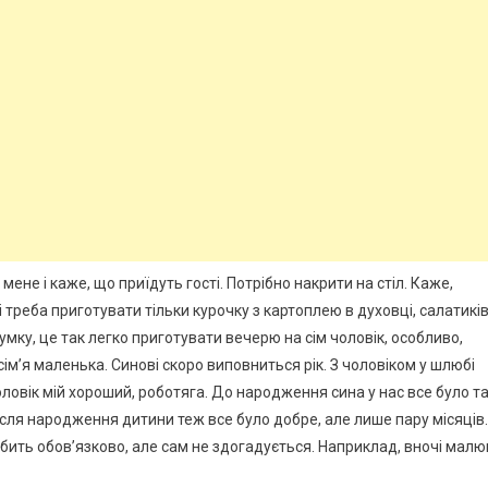
ене і каже, що приїдуть гості. Потрібно накрити на стіл. Каже,
і треба приготувати тільки курочку з картоплею в духовці, салатиків
думку, це так легко приготувати вечерю на сім чоловік, особливо,
ім’я маленька. Синові скоро виповниться рік. З чоловіком у шлюбі
оловік мій хороший, роботяга. До народження сина у нас все було т
ісля народження дитини теж все було добре, але лише пару місяців.
обить обов’язково, але сам не здогадується. Наприклад, вночі малю