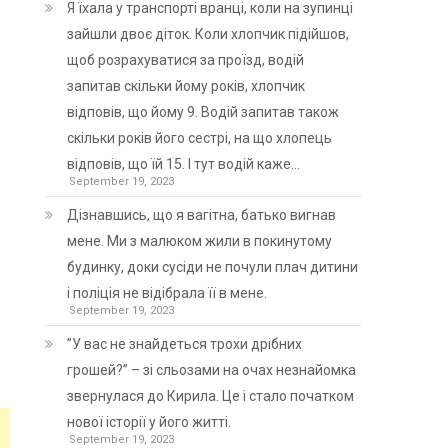
Я їхала у транспорті вранці, коли на зупинці
зайшли двоє діток. Коли хлопчик підійшов,
щоб розрахуватися за проїзд, водій
запитав скільки йому років, хлопчик
відповів, що йому 9. Водій запитав також
скільки років його сестрі, на що хлопець
відповів, що їй 15. І тут водій каже…
September 19, 2023
Дізнавшись, що я вагітна, батько вигнав
мене. Ми з малюком жили в покинутому
будинку, доки сусіди не почули плач дитини
і поліція не відібрала її в мене.
September 19, 2023
”У вас не знайдеться трохи дрібних
грошей?” – зі сльозами на очах незнайомка
звернулася до Кирила. Це і стало початком
нової історії у його житті.
September 19, 2023