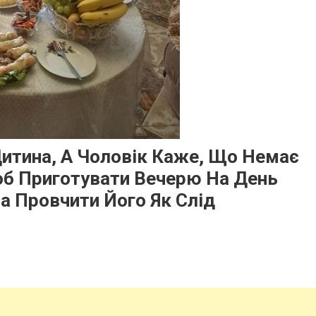
Дитина, А Чоловік Каже, Що Немає
об Приготувати Вечерю На День
а Провчити Його Як Слід