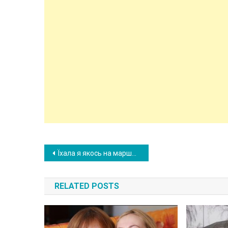
Post
Їхала я якось на маршрутці, а дама ззаду мене, розповіла подрузі таке, після чого я ще довго не могла прийти в себе
navigation
RELATED POSTS