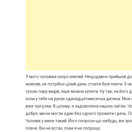
У мого чоловіка скоро ювілей. Нещодавно прийшов до м
мовляв, не потрібно цілий день стояти біля плити. З їж
трохи, пару видів, інше можна купити. Ну так, на його 
коли у тебе на руках одинадцятимісячна дитина. Моя с
вже три роки. В цілому, я задоволена нашою сім’єю. Ч
добре, ми не могли один без одного прожити і день. П
Чоловік у мене такий. Його попроси що-небудь, він зр
nлаче. Він не встає, поки я не попрошу.