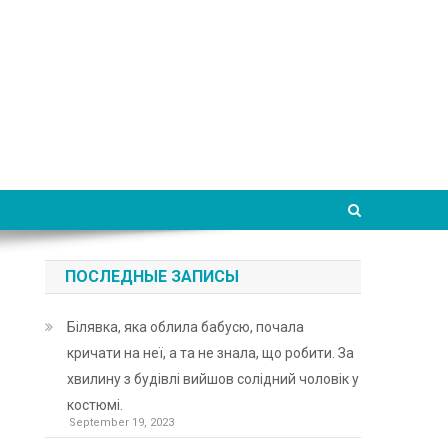
ПОСЛЕДНЫЕ ЗАПИСЫ
Білявка, яка облила бабусю, почала
кричати на неї, а та не знала, що робити. За
хвилину з будівлі вийшов солідний чоловік у
костюмі.
September 19, 2023