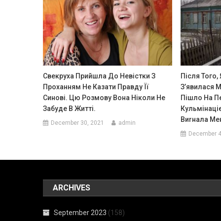
Свекруха Прийшла До Невістки З
Після Того,
Проханням Не Казати Правду Її
З’явилася М
Синові. Цю Розмову Вона Ніколи Не
Пішло На П
Забуде В Житті.
Кульмінаціє
Виrнала Ме
December 30, 2021
admin
December 4
ARCHIVES
September 2023
(158)