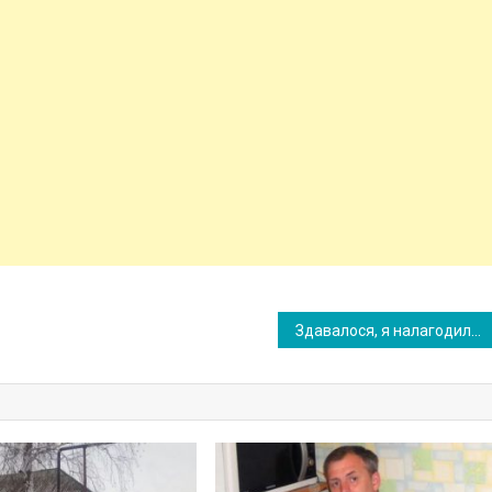
Здавалося, я налагодила стосунки зі свекрухою, але потім сусідка мені таке сказала, після чого я не хотіла спілкуватися зі свекрухою