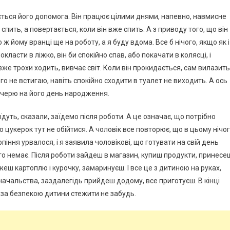
чується його допомога. Він працює цілими днями, напевно, навмисне
спить, а повертається, коли він вже спить. А з приводу того, що він
 ж йому вранці ще на роботу, а я буду вдома. Все б нічого, якщо як і
ласти в ліжко, він би спокійно спав, або покачати в колясці, і
вже трохи ходить, вивчає світ. Коли він прокидається, сам вилазить
ого не встигаю, навіть спокійно сходити в туалет не виходить. А ось
вечерю на його день народження.
їдуть, сказали, заїдемо після роботи. А це означає, що потрібно
ю цукерок тут не обійтися. А чоловік все повторює, що в цьому нічо
іння урвалося, і я заявила чоловікові, що готувати на свій день
ого немає. Після роботи зайдеш в магазин, купиш продукти, принесе
іжеш картоплю і курочку, замаринуєш. І все це з дитиною на руках,
начальства, заздалегідь прийдеш додому, все приготуєш. В кінці
, за безпекою дитини стежити не забудь.