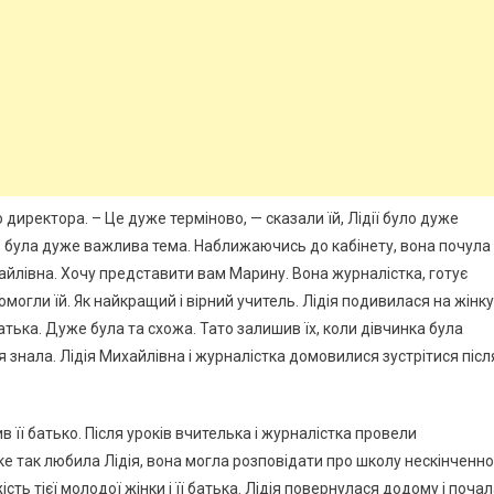
 директора. – Це дуже терміново, — сказали їй, Лідії було дуже
, була дуже важлива тема. Наближаючись до кабінету, вона почула
ихайлівна. Хочу представити вам Марину. Вона журналістка, готує
могли їй. Як найкращий і вірний учитель. Лідія подивилася на жінку 
атька. Дуже була та схожа. Тато залишив їх, коли дівчинка була
ія знала. Лідія Михайлівна і журналістка домовилися зустрітися післ
в її батько. Після уроків вчителька і журналістка провели
е так любила Лідія, вона могла розповідати про школу нескінченно
ь тієї молодої жінки і її батька. Лідія повернулася додому і поча