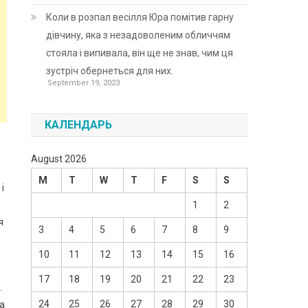
Коли в розпал весілля Юра помітив гарну
дівчину, яка з незадоволеним обличчям
стояла і випивала, він ще не знав, чим ця
зустріч обернеться для них.
September 19, 2023
КАЛЕНДАРЬ
August 2026
M
T
W
T
F
S
S
і
1
2
я
3
4
5
6
7
8
9
10
11
12
13
14
15
16
17
18
19
20
21
22
23
.
24
25
26
27
28
29
30
ла