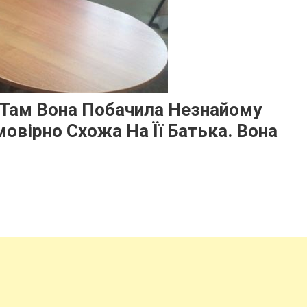
, Там Вона Побачила Незнайому
овірно Схожа На Її Батька. Вона