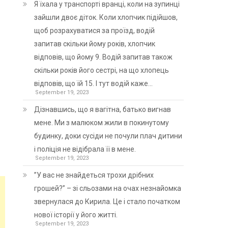
Я їхала у транспорті вранці, коли на зупинці
зайшли двоє діток. Коли хлопчик підійшов,
щоб розрахуватися за проїзд, водій
запитав скільки йому років, хлопчик
відповів, що йому 9. Водій запитав також
скільки років його сестрі, на що хлопець
відповів, що їй 15. І тут водій каже…
September 19, 2023
Дізнавшись, що я вагітна, батько вигнав
мене. Ми з малюком жили в покинутому
будинку, доки сусіди не почули плач дитини
і поліція не відібрала її в мене.
September 19, 2023
”У вас не знайдеться трохи дрібних
грошей?” – зі сльозами на очах незнайомка
звернулася до Кирила. Це і стало початком
нової історії у його житті.
September 19, 2023