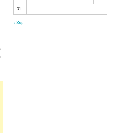
о
31
« Sep
в
і