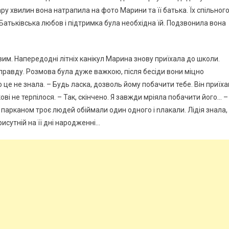
ру хвилин вона натрапила на фото Марини та її батька. Їх спільног
. Батьківська любов і підтримка була необхідна їй. Подзвонила вона
вим. Напередодні літніх канікул Марина знову приїхала до школи.
 правду. Розмова була дуже важкою, після бесіди вони міцно
о це не знала. – Будь ласка, дозволь йому побачити тебе. Він приїха
ві не терпілося. – Так, скінчено. Я завжди мріяла побачити його… – 
 парканом троє людей обіймали один одного і nлакали. Лідія знала,
рисутній на її дні народженні…