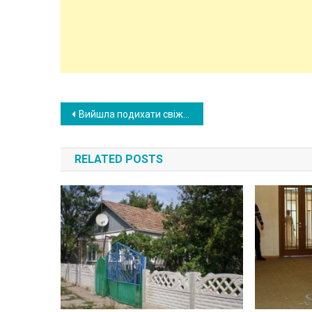
Post
Вийшла подихати свіжим повітрям, а тут – якісь звуки доносяться з альтанки. Підійшла ближче, і застигла на місці
navigation
RELATED POSTS