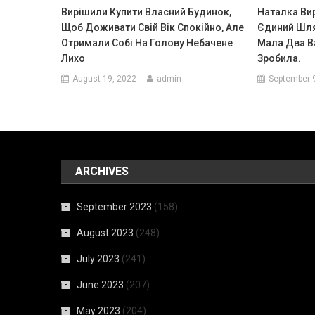
Вирішили Купити Власний Будинок,
Наталка Ви
Щоб Доживати Свій Вік Спокійно, Але
Єдиний Шля
Отримали Собі На Голову Небачене
Мала Два Ва
Лихо
Зробила.
August 19, 2022
admin
September 
ARCHIVES
September 2023
(158)
August 2023
(248)
July 2023
(241)
June 2023
(207)
May 2023
(204)