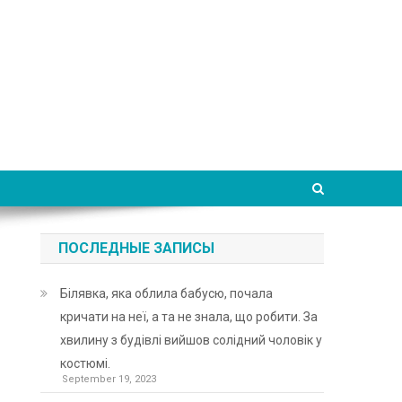
ПОСЛЕДНЫЕ ЗАПИСЫ
Білявка, яка облила бабусю, почала
кричати на неї, а та не знала, що робити. За
хвилину з будівлі вийшов солідний чоловік у
костюмі.
September 19, 2023