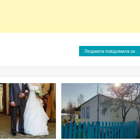
Людмила повідомила синові, що сьогодні у них буде гість коли в двері подзвонили, Андрій відкрив двері і не повірив своїм очам