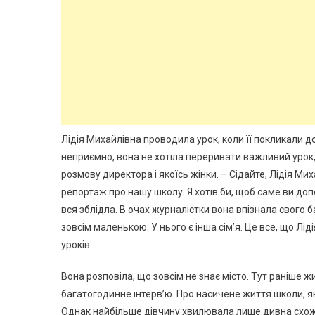
Лідія Михайлівна проводила урок, коли її покликали до
неприємно, вона не хотіла переривати важливий урок
розмову директора і якоїсь жінки. – Сідайте, Лідія М
репортаж про нашу школу. Я хотів би, щоб саме ви допо
вся зблідла. В очах журналістки вона впізнала свого б
зовсім маленькою. У нього є інша сім’я. Це все, що Лід
уроків.
Вона розповіла, що зовсім не знає місто. Тут раніше жи
багатогодинне інтерв’ю. Про насичене життя школи, як
Однак найбільше дівчину хвилювала лише дивна схожіст