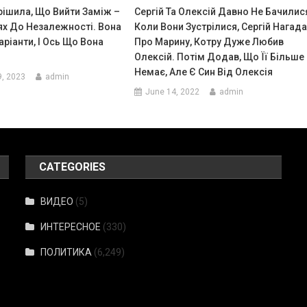
рішила, Що Вийти Заміж –
Сергій Та Олексій Давно Не Бачилис
х До Незалежності. Вона
Коли Вони Зустрілися, Сергій Нагад
ріанти, І Ось Що Вона
Про Марину, Котру Дуже Любив
Олексій. Потім Додав, Що Її Більше
Немає, Але Є Син Від Олексія
9, 2023
admin
June 14, 2022
admin
CATEGORIES
ВИДЕО
(5)
ИНТЕРЕСНОЕ
(330)
ПОЛИТИКА
(6,249)