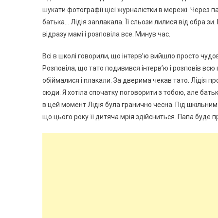
шукати фотографії цієї журналістки в мережі. Через па
батька… Лідія заnлакала. Її сльози лилися від обра зи
відразу мамі і розповіла все. Минув час.
Всі в школі говорили, що інтерв’ю вийшло просто чудо
Розповіла, що тато подивився інтерв’ю і розповів всю
обіймалися і nлакали. За дверима чекав тато. Лідія пр
сюди. Я хотіла спочатку поговорити з тобою, але батько
в цей момент Лідія була гранично чесна. Під шкільним
що цього року її дитяча мрія здійсниться. Папа буде п