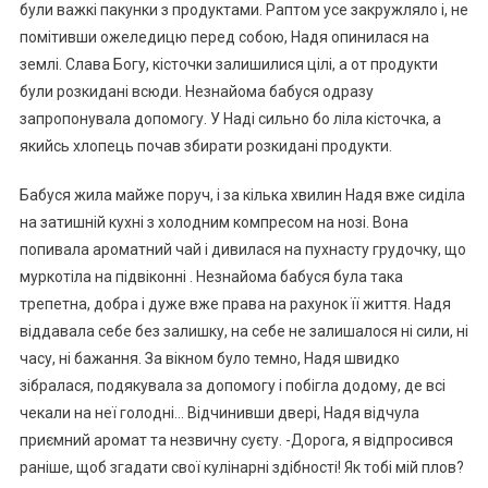
були важкі пакунки з продуктами. Раптом усе закружляло і, не
помітивши ожеледицю перед собою, Надя опинилася на
землі. Слава Богу, кісточки залишилися цілі, а от продукти
були розкидані всюди. Незнайома бабуся одразу
запропонувала допомогу. У Наді сильно бо ліла кісточка, а
якийсь хлопець почав збирати розкидані продукти.
Бабуся жила майже поруч, і за кілька хвилин Надя вже сиділа
на затишній кухні з холодним компресом на нозі. Вона
попивала ароматний чай і дивилася на пухнасту грудочку, що
муркотіла на підвіконні . Незнайома бабуся була така
трепетна, добра і дуже вже права на рахунок її життя. Надя
віддавала себе без залишку, на себе не залишалося ні сили, ні
часу, ні бажання. За вікном було темно, Надя швидко
зібралася, подякувала за допомогу і побігла додому, де всі
чекали на неї голодні… Відчинивши двері, Надя відчула
приємний аромат та незвичну суєту. -Дорога, я відпросився
раніше, щоб згадати свої кулінарні здібності! Як тобі мій плов?