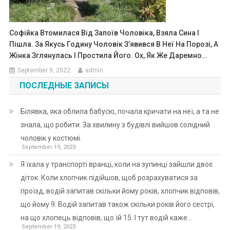
Софійка Втомилася Від Запоїв Чоловіка, Взяла Сина І
Пішла. За Якусь Годину Чоловік З’явився В Неї На Порозі, А
Жінка Зглянулась І Простила Його. Ох, Як Же Даремно…
September 9, 2022
admin
ПОСЛЕДНЫЕ ЗАПИСЫ
Білявка, яка облила бабусю, почала кричати на неї, а та не
знала, що робити. За хвилину з будівлі вийшов солідний
чоловік у костюмі.
September 19, 2023
Я їхала у транспорті вранці, коли на зупинці зайшли двоє
діток. Коли хлопчик підійшов, щоб розрахуватися за
проїзд, водій запитав скільки йому років, хлопчик відповів,
що йому 9. Водій запитав також скільки років його сестрі,
на що хлопець відповів, що їй 15. І тут водій каже…
September 19, 2023