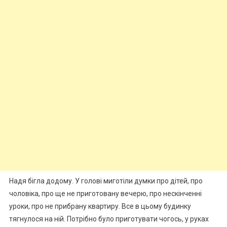
Надя бігла додому. У голові миготіли думки про дітей, про
чоловіка, про ще не приготовану вечерю, про нескінченні
уроки, про не прибрану квартиру. Все в цьому будинку
тягнулося на ній. Потрібно було приготувати чогось, у руках