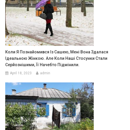
Коли Я Познайомився Із Сашею, Мені Вона Здалася
Ідеальною Жінкою. Але Коли Наші Стосунки Стали
Серйознішими, Її Начебто Підмінили.
April 18, 2023
admin