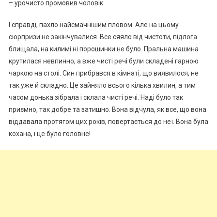
– урочисто промовив чоловік.
І справді, пахло найсмачнішим пловом. Але на цьому
сюрпризи не закінчувалися. Все сяяло від чистоти, підлога
блищала, на килимі ні порошинки не було. Пральна машина
крутилася невпинно, а вже чисті речі були складені гарною
чаркою на столі. Син прибрався в кімнаті, що виявилося, не
так уже й складно. Це зайняло всього кілька хвилин, а тим
часом донька зібрала і склала чисті речі. Наді було так
приємно, так добре та затишно. Вона відчула, як все, що вона
віддавала протягом цих років, повертається до неї. Вона була
кохана, і це було головне!