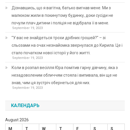
Дізнавшись, що я вагітна, батько вигнав мене. Ми з
малюком жили в покинутому будинку, доки сусіди не
почули плач дитини і поліція не відібрала її в мене.
September 19, 2023
”У вас не знайдеться трохи дрібних грошей?” – зі
сльозами на очах незнайомка звернулася до Кирила. Це і
стало початком нової історії у його житті.
September 19, 2023
Коли в розпал весілля Юра помітив гарну дівчину, яка з
незадоволеним обличчям стояла і випивала, він ще не
знав, чим ця зустріч обернеться для них.
September 19, 2023
КАЛЕНДАРЬ
August 2026
M
T
W
T
F
S
S