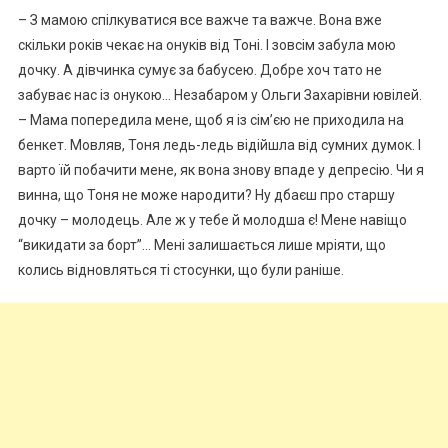
– З мамою спілкуватися все важче та важче. Вона вже
скільки років чекає на онуків від Тоні. І зовсім забула мою
дочку. А дівчинка сумує за бабусею. Добре хоч тато не
забуває нас із онукою… Незабаром у Ольги Захарівни ювілей.
– Мама попередила мене, щоб я із сім’єю не приходила на
бенкет. Мовляв, Тоня ледь-ледь відійшла від сумних думок. І
варто їй побачити мене, як вона знову впаде у депресію. Чи я
винна, що Тоня не може народити? Ну дбаєш про старшу
дочку – молодець. Але ж у тебе й молодша є! Мене навіщо
“викидати за борт”… Мені залишається лише мріяти, що
колись відновляться ті стосунки, що були раніше.