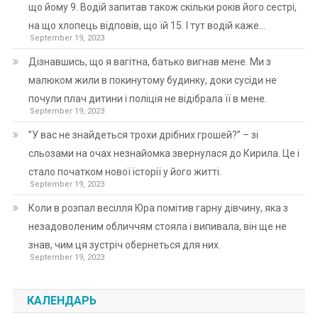
що йому 9. Водій запитав також скільки років його сестрі,
на що хлопець відповів, що їй 15. І тут водій каже…
September 19, 2023
Дізнавшись, що я вагітна, батько вигнав мене. Ми з
малюком жили в покинутому будинку, доки сусіди не
почули плач дитини і поліція не відібрала її в мене.
September 19, 2023
”У вас не знайдеться трохи дрібних грошей?” – зі
сльозами на очах незнайомка звернулася до Кирила. Це і
стало початком нової історії у його житті.
September 19, 2023
Коли в розпал весілля Юра помітив гарну дівчину, яка з
незадоволеним обличчям стояла і випивала, він ще не
знав, чим ця зустріч обернеться для них.
September 19, 2023
КАЛЕНДАРЬ