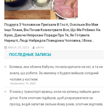
Подруга З Чоловіком Приїхали В Гості, Оскільки Він Мав
Інші Плани, Він Почав Коментувати Все, Що Ми Робимо На
Кухні, Даючи Непрохані Поради Про Те, Як Готувати.
Нарешті, Люді Набридла Поведінка Чоловіка, І Вона…
March 24, 2023
admin
ПОСЛЕДНЫЕ ЗАПИСЫ
Білявка, яка облила бабусю, почала кричати на неї, а та не
знала, що робити. За хвилину з будівлі вийшов солідний
чоловік у костюмі.
September 19, 2023
Я їхала у транспорті вранці, коли на зупинці зайшли двоє
діток. Коли хлопчик підійшов, щоб розрахуватися за
проїзд, водій запитав скільки йому років, хлопчик відповів,