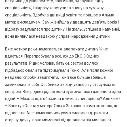
вступила до університету, закінчила, здобувши одну
спеціальність, і відразу ж вступила знову на суміжну
спеціальність. Здобула дві вищі освіти та працює в Альма-
матер викладачем. Заміж вийшла у двадцять дев’ять років і
відразу задумалася про дитину. На жаль, успішна в навчанні,
вона виявилася невдахою у справі народження дитини.
Вже чотири роки намагається, але зачати дитину їй не
вдається. Перепробувала все, аж до ЕКО. Жодних
результатів. Рідні: чоловік, батьки, сестра всіляко
підбадьорювали та підтримували Тоню. Але після кожної
невдалої спроби завагітніти, Тоня все більше і більше
замикалася в собі. Особливо це відчувалося у стосунках із
сестрою. Все рідше і рідше вони зустрічалися і дзвонили одна
одній. – Можливо, я образила її чимось випадково? Але чим?
– Запитує Олена у матері. Ольга Захарівна сама не знала, що
відповісти. Але намагаючись усіма силами підтримати
старшу дочку, вона мимоволі віддалялася від молодшої.