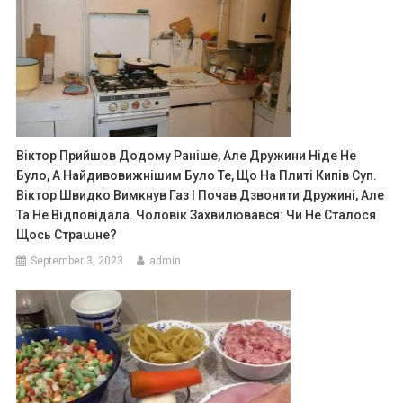
Віктор Прийшов Додому Раніше, Але Дружини Ніде Не
Було, А Найдивовижнішим Було Те, Що На Плиті Кипів Суп.
Віктор Швидко Вимкнув Газ І Почав Дзвонити Дружині, Але
Та Не Відповідала. Чоловік Захвилювався: Чи Не Сталося
Щось Страաне?
September 3, 2023
admin