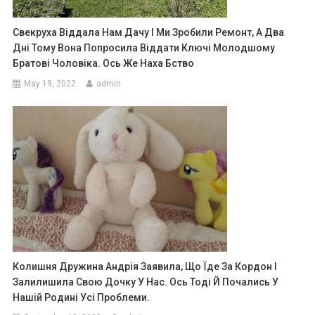
Свекруха Віддала Нам Дачу І Ми Зробили Ремонт, А Два
Дні Тому Вона Попросила Віддати Ключі Молодшому
Братові Чоловіка. Ось Же Наха Бство
May 19, 2022
admin
Колишня Дружина Андрія Заявила, Що Їде За Кордон І
Залилишила Свою Дочку У Нас. Ось Тоді Й Почались У
Нашій Родині Усі Проблеми.