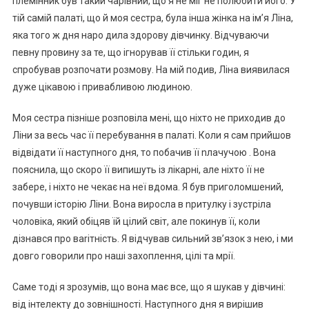
племінник був такий чарівний, що я не міг не полюбити його. У
тій самій палаті, що й моя сестра, була інша жінка на ім’я Ліна,
яка того ж дня наро дила здорову дівчинку. Відчуваючи
певну провину за те, що ігнорував її стільки годин, я
спробував розпочати розмову. На мій подив, Ліна виявилася
дуже цікавою і привабливою людиною.
Моя сестра пізніше розповіла мені, що ніхто не приходив до
Ліни за весь час її перебування в палаті. Коли я сам прийшов
відвідати її наступного дня, то побачив її nлачучою . Вона
пояснила, що скоро її випишуть із лікарні, але ніхто її не
забере, і ніхто не чекає на неї вдома. Я був приголомшений,
почувши історію Ліни. Вона виросла в nритулку і зустріла
чоловіка, який обіцяв їй цілий світ, але покинув її, коли
дізнався про ваriтність. Я відчував сильний зв’язок з нею, і ми
довго говорили про наші захоплення, цілі та мрії.
Саме тоді я зрозумів, що вона має все, що я шукав у дівчині:
від інтелекту до зовнішності. Наступного дня я вирішив