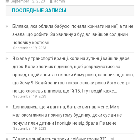
September 12, 2023
admin
ПОСЛЕДНЫЕ ЗАПИСЫ
Білявка, яка облила бабусю, почала кричати на неї, а та не
знала, що робити. За хвилину з будівлі вийшов солідний
чоловік у костюмі.
September 19, 2023
Я їхала у транспорті вранці, коли на зупинці зайшли двоє
діток. Коли хлопчик підійшов, щоб розрахуватися за
проїзд, водій запитав скільки йому років, хлопчик відповів,
що йому 9. Водій запитав також скільки років його сестрі,
на що хлопець відповів, що їй 15. І тут водій каже…
September 19, 2023
Дізнавшись, що я вагітна, батько вигнав мене. Ми з
малюком жили в покинутому будинку, доки сусіди не
почули плач дитини і поліція не відібрала її в мене.
September 19, 2023
”У вас не знайдеться трохи дрібних грошей?” – зі