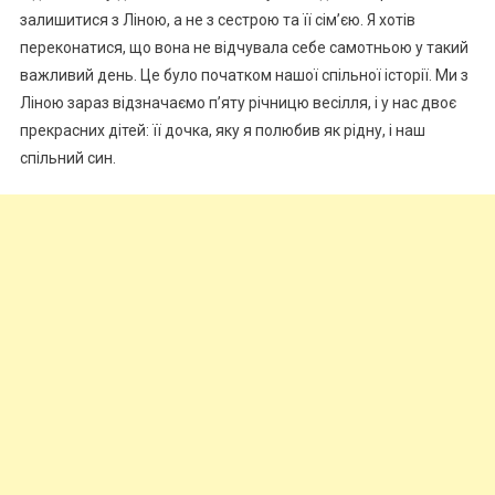
залишитися з Ліною, а не з сестрою та її сім’єю. Я хотів
переконатися, що вона не відчувала себе самотньою у такий
важливий день. Це було початком нашої спільної історії. Ми з
Ліною зараз відзначаємо п’яту річницю весілля, і у нас двоє
прекрасних дітей: її дочка, яку я полюбив як рідну, і наш
спільний син.