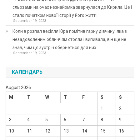
сльозами на очах незнайомка звернулася до Кирила. Це і
стало початком нової історії у його житті.
September 19, 2023
Коли в розпал весілля Юра помітив гарну дівчину, яка з
незадоволеним обличчям стояла і випивала, він ще не
знав, чим ця зустріч обернеться для них.
September 19, 2023
КАЛЕНДАРЬ
August 2026
M
T
W
T
F
S
S
1
2
3
4
5
6
7
8
9
10
11
12
13
14
15
16