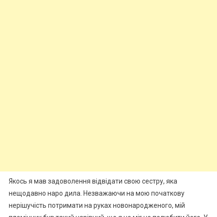
Якось я мав задоволення відвідати свою сестру, яка
нещодавно наро дила. Незважаючи на мою початкову
нерішучість потримати на руках новонародженого, мій