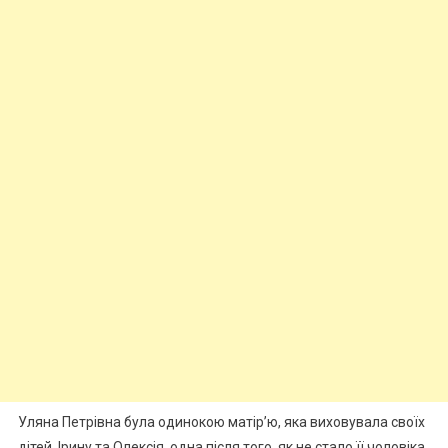
Уляна Петрівна була одинокою матір’ю, яка виховувала своїх
дітей, Ірину та Олексія, одна після того, як не стало її чоловіка.