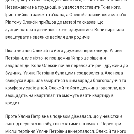
Незважаючи на труднощі, їй удалося поставити їх на ноги.
Ірина вийшла заміж та з’їхала, а Олексій залишився з матір’ю.
Рік тому Олексій прийшов до матері та сказав, що
зустрічається з дівчиною і хоче одружитися. Вони вирішили
влаштувати невелике весілля для родичів.
Після весілля Олексій та його дружина переїхали до Уляни
Петрівни, але ніхто не повідомив їй про це рішення
заздалегідь. Коли Олексій почав перевозити речі дружини до
будинку, Уляна Петрівна була цим незадоволена. Але нова
свекруха вирішила змиритися з цим заради благополуччя та
комфорту своїх дітей. Олексій та його дружина говорили, що
заощадять на квартплаті та зможуть взяти квартиру в
кредит.
Проте Уляна Петрівна з подивом дізналася, що у невістки є
син від першого шлюбу, і він спатиме в її кімнаті. Через три
місяці терпіння Уляни Петрівни вичерпалося. Олексій та його