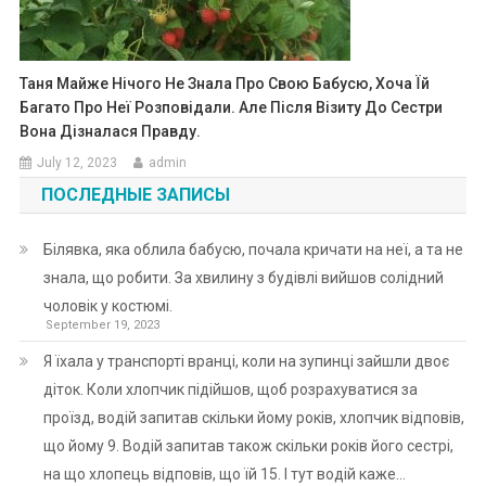
Таня Майже Нічого Не Знала Про Свою Бабусю, Хоча Їй
Багато Про Неї Розповідали. Але Після Візиту До Сестри
Вона Дізналася Правду.
July 12, 2023
admin
ПОСЛЕДНЫЕ ЗАПИСЫ
Білявка, яка облила бабусю, почала кричати на неї, а та не
знала, що робити. За хвилину з будівлі вийшов солідний
чоловік у костюмі.
September 19, 2023
Я їхала у транспорті вранці, коли на зупинці зайшли двоє
діток. Коли хлопчик підійшов, щоб розрахуватися за
проїзд, водій запитав скільки йому років, хлопчик відповів,
що йому 9. Водій запитав також скільки років його сестрі,
на що хлопець відповів, що їй 15. І тут водій каже…