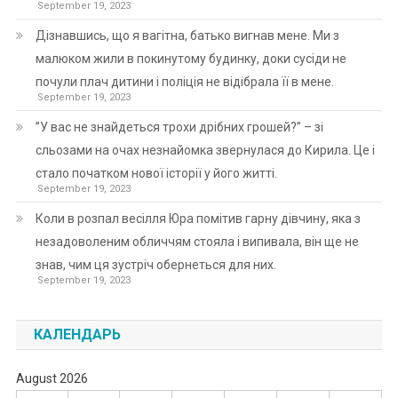
September 19, 2023
Дізнавшись, що я вагітна, батько вигнав мене. Ми з
малюком жили в покинутому будинку, доки сусіди не
почули плач дитини і поліція не відібрала її в мене.
September 19, 2023
”У вас не знайдеться трохи дрібних грошей?” – зі
сльозами на очах незнайомка звернулася до Кирила. Це і
стало початком нової історії у його житті.
September 19, 2023
Коли в розпал весілля Юра помітив гарну дівчину, яка з
незадоволеним обличчям стояла і випивала, він ще не
знав, чим ця зустріч обернеться для них.
September 19, 2023
КАЛЕНДАРЬ
August 2026