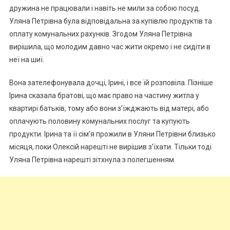
дружина не працювали і навіть не мили за собою посуд.
Уляна Петрівна була відповідальна за купівлю продуктів та
оплату комунальних рахунків. Згодом Уляна Петрівна
вирішила, що молодим давно час жити окремо і не сидіти в
неї на шиї.
Вона зателефонувала дочці, Ірині, і все їй розповіла. Пізніше
Ірина сказала братові, що має право на частину житла у
квартирі батьків, тому або вони з’їжджають від матері, або
оплачують половину комунальних послуг та купують
продукти. Ірина та її сім’я прожили в Уляни Петрівни близько
місяця, поки Олексій нарешті не вирішив з’їхати. Тільки тоді
Уляна Петрівна нарешті зітхнула з полегшенням.