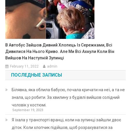
В Автобус Зайшов Дивний Хлопець Із Сережками, Всі
Дивилися На Нього Криво. Але Ми Всі Ахнули Коли Він
Вийшов На Наступній Зупинці
February 11, 2022
admin
ПОСЛЕДНЫЕ ЗАПИСЫ
Білявка, яка облила бабусю, почала кричати на неї, а та не
знала, що робити. За хвилину з будівлі вийшов солідний
чоловік у костюмі.
September 19, 2023
Я їхала у транспорті вранці, коли на зупинці зайшли двоє
діток. Коли хлопчик підійшов, щоб розрахуватися за