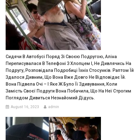
Сидячи В Автобусі Поряд Зі Своєю Подругою, Аліна
Переписувалася В Телефоні З Хлопцем І, Не Дивлячись На
Подругу, Розповідала Подробиці Їхніх Стосунків. Раптом Їй
Здалося Дивним, Що Вона Вже Довго Не Відповідає Їй.
Вона Підвела Очі – І Яке Ж Було Її Здивування, Коли
Замість Своєї Подруги Вона Побачила, Що На Неї Строгим
Поглядом Дивиться Незнайомий Дідусь.
August 16, 2023
admin