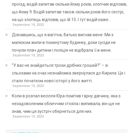
проїзд, водій запитав скільки йому років, хлопчик відповів,
що йому 9. Водій запитав також скільки років його сестрі,
на що хлопець відповів, що їй 15. І тут водій каже…
September 19, 2023
Дізнавшись, що я вагітна, батько вигнав мене. Ми з
малюком жили в покинутому будинку, доки сусіди не
почули плач дитини і поліція не відібрала її в мене.
September 19, 2023
”У вас не знайдеться трохи дрібних грошей?” – зі
сльозами на очах незнайомка звернулася до Кирила. Це і
стало початком нової історії у його житті.
September 19, 2023
Коли в розпал весілля Юра помітив гарну дівчину, яка з
незадоволеним обличчям стояла і випивала, він ще не
знав, чим ця зустріч обернеться для них.
September 19, 2023