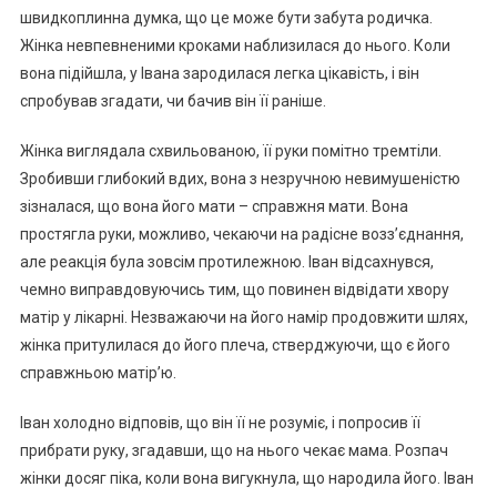
швидкоплинна думка, що це може бути забута родичка.
Жінка невпевненими кроками наблизилася до нього. Коли
вона підійшла, у Івана зародилася легка цікавість, і він
спробував згадати, чи бачив він її раніше.
Жінка виглядала схвильованою, її руки помітно тремтіли.
Зробивши глибокий вдих, вона з незручною невимушеністю
зізналася, що вона його мати – справжня мати. Вона
простягла руки, можливо, чекаючи на радісне возз’єднання,
але реакція була зовсім протилежною. Іван відсахнувся,
чемно виправдовуючись тим, що повинен відвідати хвору
матір у лікарні. Незважаючи на його намір продовжити шлях,
жінка притулилася до його плеча, стверджуючи, що є його
справжньою матір’ю.
Іван холодно відповів, що він її не розуміє, і попросив її
прибрати руку, згадавши, що на нього чекає мама. Розпач
жінки досяг піка, коли вона вигукнула, що народила його. Іван