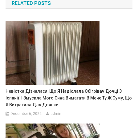
RELATED POSTS
Невістка Дізналася, Що Я Надіслала Обігрівач Дочці З
Іспанії, І Змусила Мого Сина Вимагати В Мене Ту Ж Суму, Що
Я Витратила Для Доньки
December 6, 2022
admin