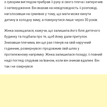
з суворим виглядом прибрав її руку зі свого плеча і заперечив
її затвердження. Він вказав на невідповідність її розповіді,
наголосивши на сумнівах у тому, що мати може кинути
дитину в холодну зиму, а повернутися лише через 30 років.
Жінка захищалася, кажучи, що залишила його біля дитячого
будинку та подбала про те, щоб йому дали притулок.
Знизавши плечима, він ще раз глянув на свій наручний
годинник, розвернувся і продовжив свій шлях у
протилежному напрямку. Жінка залишилася позаду; її повний
надії погляд слідував за Іваном, коли він зникав вдалині. Він
так і не озирнувся.