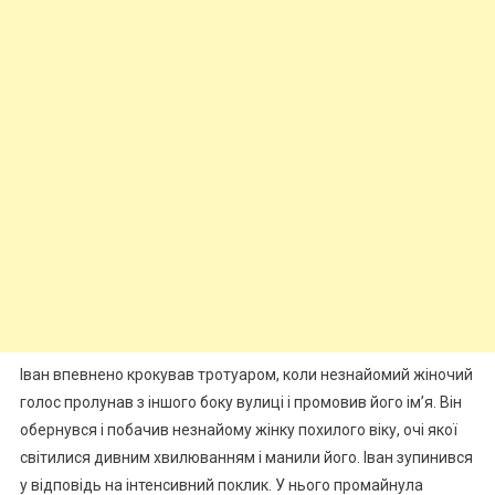
Іван впевнено крокував тротуаром, коли незнайомий жіночий
голос пролунав з іншого боку вулиці і промовив його ім’я. Він
обернувся і побачив незнайому жінку похилого віку, очі якої
світилися дивним хвилюванням і манили його. Іван зупинився
у відповідь на інтенсивний поклик. У нього промайнула