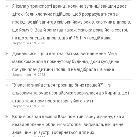
Я їхала у транспорті вранці, коли на зупинці зайшли двоє
діток. Коли хлопчик підійшов, щоб розрахуватися за
проїзд, водій запитав скільки йому років, хлопчик відповів,
що йому 9. Водій запитав також скільки років його сестрі,
на що хлопець відповів, що їй 15. І тут водій каже…
September 19, 2023
Дізнавшись, що я вагітна, батько вигнав мене. Ми з
малюком жили в покинутому будинку, доки сусіди не
почули плач дитини і поліція не відібрала її в мене.
September 19, 2023
”У вас не знайдеться трохи дрібних грошей?” – зі
сльозами на очах незнайомка звернулася до Кирила. Це і
стало початком нової історії у його житті.
September 19, 2023
Коли в розпал весілля Юра помітив гарну дівчину, яка з
незадоволеним обличчям стояла і випивала, він ще не
знав, чим ця зустріч обернеться для них.