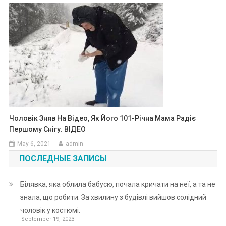
Чоловік Зняв На Відео, Як Його 101-Річна Мама Радіє
Першому Снігу. ВIДЕО
May 6, 2021
admin
ПОСЛЕДНЫЕ ЗАПИСЫ
Білявка, яка облила бабусю, почала кричати на неї, а та не
знала, що робити. За хвилину з будівлі вийшов солідний
чоловік у костюмі.
September 19, 2023