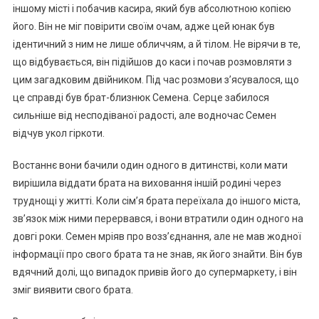
іншому місті і побачив касира, який був абсолютною копією
його. Він не міг повірити своїм очам, адже цей юнак був
ідентичний з ним не лише обличчям, а й тілом. Не вірячи в те,
що відбувається, він підійшов до каси і почав розмовляти з
цим загадковим двійником. Під час розмови з’ясувалося, що
це справді був брат-близнюк Семена. Серце забилося
сильніше від несподіваної радості, але водночас Семен
відчув укол гіркоти.
Востаннє вони бачили один одного в дитинстві, коли мати
вирішила віддати брата на виховання іншій родині через
труднощі у житті. Коли сім’я брата переїхала до іншого міста,
зв’язок між ними перервався, і вони втратили один одного на
довгі роки. Семен мріяв про возз’єднання, але не мав жодної
інформації про свого брата та не знав, як його знайти. Він був
вдячний долі, що випадок привів його до супермаркету, і він
зміг виявити свого брата.