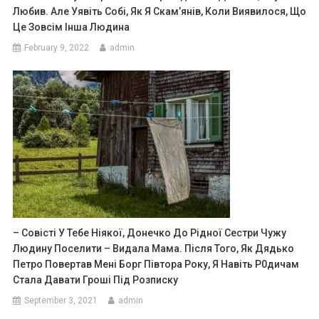
Любив. Але Уявіть Собі, Як Я Скам’янів, Коли Виявилося, Що
Це Зовсім Інша Людина
February 9, 2022
admin
– Совісті У Тебе Ніякої, Донечко До Рідної Сестри Чужу
Людину Поселити – Видала Мама. Після Того, Як Дядько
Петро Повертав Мені Борг Півтора Року, Я Навіть Р0дичам
Стала Давати Гроші Під Розписку
September 3, 2021
admin