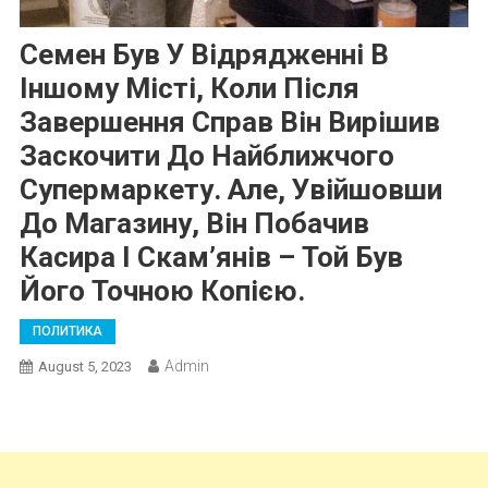
Семен Був У Відрядженні В
Іншому Місті, Коли Після
Завершення Справ Він Вирішив
Заскочити До Найближчого
Супермаркету. Але, Увійшовши
До Магазину, Він Побачив
Касира І Скам’янів – Той Був
Його Точною Копією.
ПОЛИТИКА
Admin
August 5, 2023