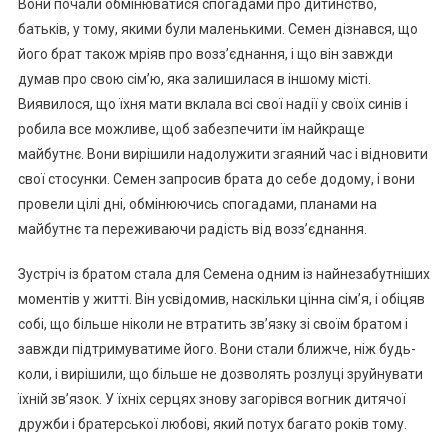
Вони почали обмінюватися спогадами про дитинство,
батьків, у тому, якими були маленькими. Семен дізнався, що
його брат також мріяв про возз’єднання, і що він завжди
думав про свою сім’ю, яка залишилася в іншому місті.
Виявилося, що їхня мати вклала всі свої надії у своїх синів і
робила все можливе, щоб забезпечити їм найкраще
майбутнє. Вони вирішили надолужити згаяний час і відновити
свої стосунки. Семен запросив брата до себе додому, і вони
провели цілі дні, обмінюючись спогадами, планами на
майбутнє та переживаючи радість від возз’єднання.
Зустріч із братом стала для Семена одним із найнезабутніших
моментів у житті. Він усвідомив, наскільки цінна сім’я, і обіцяв
собі, що більше ніколи не втратить зв’язку зі своїм братом і
завжди підтримуватиме його. Вони стали ближче, ніж будь-
коли, і вирішили, що більше не дозволять розлуці зруйнувати
їхній зв’язок. У їхніх серцях знову загорівся вогник дитячої
дружби і братерської любові, який потух багато років тому.