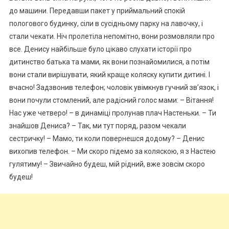
до машини. Передавши пакет у приймальний спокій
пологового будинку, сіли в сусідньому парку на лавочку, і
стали чекати. Ніч пролетіла непомітно, вони розмовляли про
все. Денису найбільше було цікаво слухати історії про
дитинство батька та мами, як вони познайомилися, а потім
вони стали вирішувати, який краще коляску купити дитині. І
вчасно! Задзвонив телефон; чоловік увімкнув гучний зв’язок, і
вони почули стомлений, але радісний голос мами: – Вітання!
Нас уже четверо! – в динаміці пролунав плач Настеньки. – Ти
знайшов Дениса? – Так, ми тут поряд, разом чекали
сестричку! – Мамо, ти коли повернешся додому? – Денис
вихопив телефон. – Ми скоро підемо за коляскою, я з Настею
гулятиму! – Звичайно будеш, мій рідний, вже зовсім скоро
будеш!