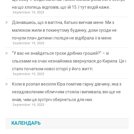
на що хлопець відповів, що їй 15. І тут водій каже…
September 19, 2023
Дізнавшись, що я вагітна, батько вигнав мене. Ми з
малюком жили в покинутому будинку, доки сусіди не
почули плач дитини і поліція не відібрала її в мене.
September 19, 2023
”У вас не знайдеться трохи дрібних грошей?” – зі
сльозами на очах незнайомка звернулася до Кирила. Це і
стало початком нової історії у його житті.
September 19, 2023
Коли в розпал весілля Юра помітив гарну дівчину, яка з
незадоволеним обличчям стояла і випивала, він ще не
знав, чим ця зустріч обернеться для них.
September 19, 2023
КАЛЕНДАРЬ