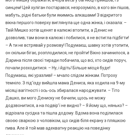
мого Мишку ображати; вчора весь у багнюці прийшов, і з
синцем! Цей хуліган постарався; незрозуміло, в кого він пішов,
мабуть, рідні батьки були якимись алкашами! З відкритого
вікна першого поверху виглянула ще одна жінка, і сказала: –
Твій Мишко хотів щенят в калюжі втопити, а Денис не
дозволив; там вони в калюжі і побилися, я не встигла підбігти!
– А ти не встрявай у розмову! Подумаєш, шавку хотів утопити,
он скільки бігає, розплодилися, не пройти! Вікно зачинилося, а
Дарина після своєї тиради побачила, що всі, хто сидів поруч,
почали розходитися. – Ну, і йдіть! Більше місця буде!
Подумаєш, які уразливі! – мчало слідом жінкам. Потроху
темніло. З під’їзду вийшла мама Дениса, яка ходила на 9-му
місяці вагітності і ось-ось збиралася народжувати. – Тіто
Дашко, ви мого Дениску не бачили, щось не можу
додзвонитися, а на подвір’ї не видно? – Я йому що, нянько? –
відрізала сусідка та пішла додому. Вдома вона поділилася
своєю сваркою з чоловіком, що сидів біля екрану з пляшкою
пива. Але й той мав адекватну реакцію на поведінку