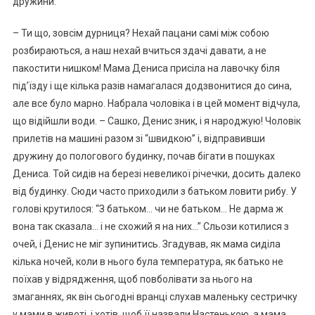
дружини:
– Ти що, зовсім дурниця? Нехай пацани самі між собою
розбираються, а наш нехай вчиться здачі давати, а не
пакостити нишком! Мама Дениса присіла на лавочку біля
під’їзду і ще кілька разів намагалася додзвонитися до сина,
але все було марно. Набрала чоловіка і в цей момент відчула,
що відійшли води. – Сашко, Денис зник, і я народжую! Чоловік
прилетів на машині разом зі “швидкою” і, відправивши
дружину до пологового будинку, почав бігати в пошуках
Дениса. Той сидів на березі невеликої річечки, досить далеко
від будинку. Сюди часто приходили з батьком ловити рибу. У
голові крутилося: “З батьком… чи не батьком… Не дарма ж
вона так сказала… і не схожий я на них…” Сльози котилися з
очей, і Денис не міг зупинитись. Згадував, як мама сиділа
кілька ночей, коли в нього була температура, як батько не
поїхав у відрядження, щоб повболівати за нього на
змаганнях, як він сьогодні вранці слухав маленьку сестричку
у мами в животі, і хотів, щоб її назвали Настенькою, а мама