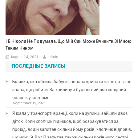
І Б Ніколи Не Подумала, Що Мій Син Може Вчинити Зі Мною
Таким Чином
August 14, 2021
admin
ПОСЛЕДНЫЕ ЗАПИСЫ
Білявка, яка облила бабусю, почала кричати на неї, а та не
знала, що робити. За хвилину з будівлі вийшов солідний
чоловік у костюмі.
September 19, 2023
Я їхала у транспорті вранці, коли на зупинці зайшли двоє
діток. Коли хлопчик підійшов, щоб розрахуватися за
проїзд, водій запитав скільки йому років, хлопчик відповів,
що йому 9. Водій запитав також скільки років його сестрі,