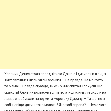
Хлопчик Денис стояв перед тіткою Дашею і дивився в її очі, в
яких світилися якісь злісні вогники. – Не правда! Це мої тато
та мама! – Правда-правда, ти ось у них спитай, і почуєш, що
скажуть! Хлопчик розвернувся і втік, а інші жінки, які сиділи на
лавці, спробували напоумити жорстоку Дарину: – Ти що, не в
собі, навіщо дитині така молоть? Яка тобі справа? – Нема чого