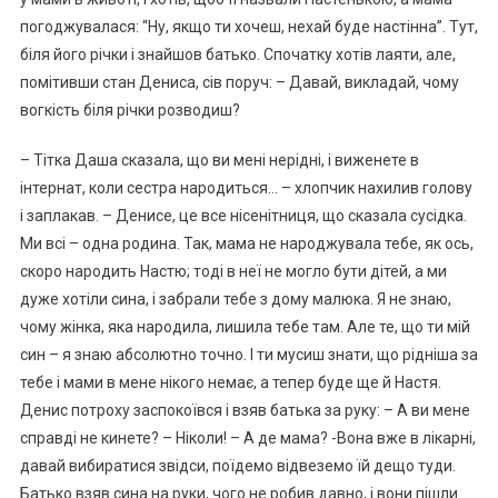
погоджувалася: “Ну, якщо ти хочеш, нехай буде настінна”. Тут,
біля його річки і знайшов батько. Спочатку хотів лаяти, але,
помітивши стан Дениса, сів поруч: – Давай, викладай, чому
вогкість біля річки розводиш?
– Тітка Даша сказала, що ви мені нерідні, і виженете в
інтернат, коли сестра народиться… – хлопчик нахилив голову
і заплакав. – Денисе, це все нісенітниця, що сказала сусідка.
Ми всі – одна родина. Так, мама не народжувала тебе, як ось,
скоро народить Настю; тоді в неї не могло бути дітей, а ми
дуже хотіли сина, і забрали тебе з дому малюка. Я не знаю,
чому жінка, яка народила, лишила тебе там. Але те, що ти мій
син – я знаю абсолютно точно. І ти мусиш знати, що рідніша за
тебе і мами в мене нікого немає, а тепер буде ще й Настя.
Денис потроху заспокоївся і взяв батька за руку: – А ви мене
справді не кинете? – Ніколи! – А де мама? -Вона вже в лікарні,
давай вибиратися звідси, поїдемо відвеземо їй дещо туди.
Батько взяв сина на руки, чого не робив давно, і вони пішли