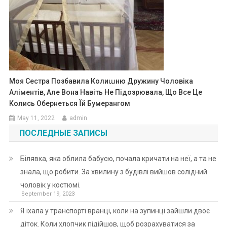
Моя Сестра Позбавила Колиաню Дружину Чоловіка
Аліментів, Але Вона Навіть Не Підозрювала, Що Все Це
Колись Обернеться Їй Бумерангом
May 11, 2022
admin
ПОСЛЕДНЫЕ ЗАПИСЫ
Білявка, яка облила бабусю, почала кричати на неї, а та не
знала, що робити. За хвилину з будівлі вийшов солідний
чоловік у костюмі.
September 19, 2023
Я їхала у транспорті вранці, коли на зупинці зайшли двоє
діток. Коли хлопчик підійшов, щоб розрахуватися за