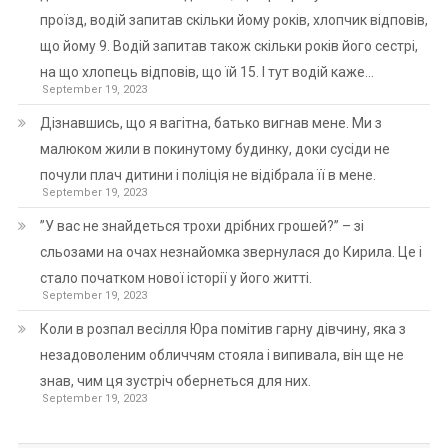
проїзд, водій запитав скільки йому років, хлопчик відповів,
що йому 9. Водій запитав також скільки років його сестрі,
на що хлопець відповів, що їй 15. І тут водій каже…
September 19, 2023
Дізнавшись, що я вагітна, батько вигнав мене. Ми з
малюком жили в покинутому будинку, доки сусіди не
почули плач дитини і поліція не відібрала її в мене.
September 19, 2023
”У вас не знайдеться трохи дрібних грошей?” – зі
сльозами на очах незнайомка звернулася до Кирила. Це і
стало початком нової історії у його житті.
September 19, 2023
Коли в розпал весілля Юра помітив гарну дівчину, яка з
незадоволеним обличчям стояла і випивала, він ще не
знав, чим ця зустріч обернеться для них.
September 19, 2023