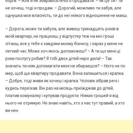
борrи. – Але я не збираюся нічого продавати. – Як це ти? Ти
не хочеш, тоді я продам. – Дорогий, можливо ти забув, але
однушка моя власність, ти до неї ніякого відношення не маєш.
– Дорога, може ти забула, але живеш тринадцять років в
моїй квартирі, не працюєш, у відпустку теж на мої гроші
літаєш, все у тебе є завдяки моєму бізнесу, і зараз у мене не
легкий час. Може хоч якось допоможеш? – А ти що мені ці
роки послугу робив? Я тобі двох дітей наро дила! – Так
значить ти ніяк допомагати мені не збираєшся? – Ніхто не по
мер, щоб ще квартиру продавати. Вона залишиться і крапка.
– Добре, тоді живи як хочеш і крапка. Чоловік зібрав речі і
кудись переїхав. Він раз на місяць приїжджав до дітей,
платив комуналку і купував продукти. Ніяких грошей я від
нього не отримую. Не знаю навіть, хто з нас тут правий, а хто
ви нен.