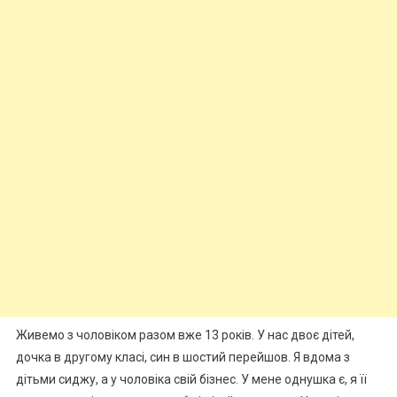
Живемо з чоловіком разом вже 13 років. У нас двоє дітей,
дочка в другому класі, син в шостий перейшов. Я вдома з
дітьми сиджу, а у чоловіка свій бізнес. У мене однушка є, я її