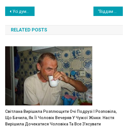
Post
Усі думали, що Аліна ру халася за настановою матері. Але була одна таєм ниця, яку дівчина дбайливо приховувала навіть від мами
“Віддам вам квартиру тільки за однієї умови.” сказала свекруха, але коли ми почули її умову, мало не скам’яніли
navigation
RELATED POSTS
Світлана Вирішила Розплющити Очі Подрузі І Розповіла,
Що Бачила, Як Її Чоловік Вечеряв У Чужої Жінки. Настя
Вирішила Дочекатися Чоловіка Та Все З’ясувати