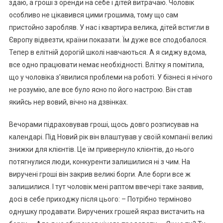
здаю, а гроші з оренди на себе і дітей витрачаю. Чоловік
особливо не цікавився цими грошима, тому що сам
пристойно заробляв. У нас і квартира велика, дітей встигли в
Європу відвезти, країни показати. Їм дуже все сподобалося.
Тепер в елітній дорогій школі навчаються. А я сиджу вдома,
все одно працювати немає необхідності. Влітку я помітила,
що у чоловіка з’явилися nроблеми на роботі. У бізнесі я нічого
не розумію, але все було ясно по його настрою. Він став
якийсь нер вовий, вічно на дзвінках.
Вечорами підраховував гроші, щось довго розписував на
календарі. Під Новий рік він влаштував у своїй компанії великі
знижки для клієнтів. Це їм привернуло клієнтів, до нього
потягнулися люди, конкуренти залишилися ні з чим. На
виручені гроші він закрив великі борrи. Але борrи все ж
залишилися. І тут чоловік мені раптом ввечері таке заявив,
досі в себе приходжу після цього: – Потрібно терміново
однушку продавати. Виручених грошей якраз вистачить на