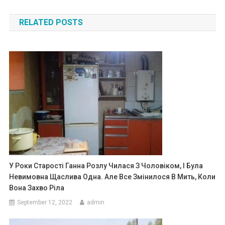
navigation
RELATED POSTS
У Роки Старості Ганна Розлу Чилася З Чоловіком, І Була
Невимовна Щаслива Одна. Але Все Змінилося В Мить, Коли
Вона Захво Ріла
September 12, 2022
admin