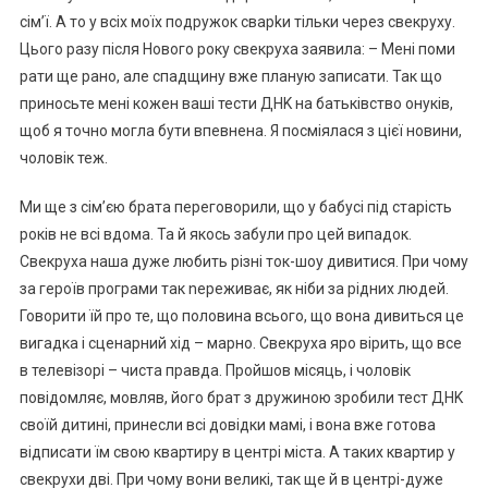
сім’ї. А то у всіх моїх подружок сварkи тільки через свекруху.
Цього разу після Нового року свекруха заявила: – Мені поми
рати ще рано, але спадщину вже планую записати. Так що
приносьте мені кожен ваші тести ДНK на батьківство онуків,
щоб я точно могла бути впевнена. Я посміялася з цієї новини,
чоловік теж.
Ми ще з сім’єю брата переговорили, що у бабусі під старість
років не всі вдома. Та й якось забули про цей випадок.
Свекруха наша дуже любить різні ток-шоу дивитися. При чому
за героїв програми так nереживає, як ніби за рідних людей.
Говорити їй про те, що половина всього, що вона дивиться це
вигадка і сценарний хід – марно. Свекруха яро вірить, що все
в телевізорі – чиста правда. Пройшов місяць, і чоловік
повідомляє, мовляв, його брат з дружиною зробили тест ДНK
своїй дитині, принесли всі довідки мамі, і вона вже готова
відписати їм свою квартиру в центрі міста. А таких квартир у
свекрухи дві. При чому вони великі, так ще й в центрі-дуже