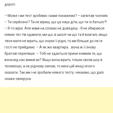
дорогі.
– Може і ми тест зробимо і мамі покажемо? – запитав чоловік.
– Ти серйозно? Ти не віриш, що це наші діти, що ти їх батько?!
– Я-то вірю. Але мамі на словах не доведеш. -Я не збираюся
ніяких тес тів здавати, ми що, в школі чи що та й взагалі, якщо
твоя мати не вірить, що онуки її рідні, то ми більше до неї в
гості не прийдемо. – А як же квартира… вона ж її знову
братові перепише. – Тобі не здається прини зливим те, що
вона від нас вимагає? Якщо вона вірить тільки своїм шоу в
телевізорі, а не рідному синові, то мені цій жінці нічого
сказати. Так ми і не зробили ніякого тесту; чекаємо, що далі
скаже свекруха.