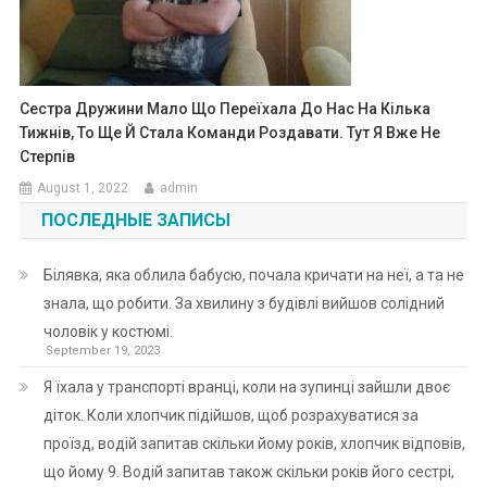
Сестра Дружини Мало Що Переїхала До Нас На Кілька
Тижнів, То Ще Й Стала Команди Роздавати. Тут Я Вже Не
Стерпів
August 1, 2022
admin
ПОСЛЕДНЫЕ ЗАПИСЫ
Білявка, яка облила бабусю, почала кричати на неї, а та не
знала, що робити. За хвилину з будівлі вийшов солідний
чоловік у костюмі.
September 19, 2023
Я їхала у транспорті вранці, коли на зупинці зайшли двоє
діток. Коли хлопчик підійшов, щоб розрахуватися за
проїзд, водій запитав скільки йому років, хлопчик відповів,
що йому 9. Водій запитав також скільки років його сестрі,