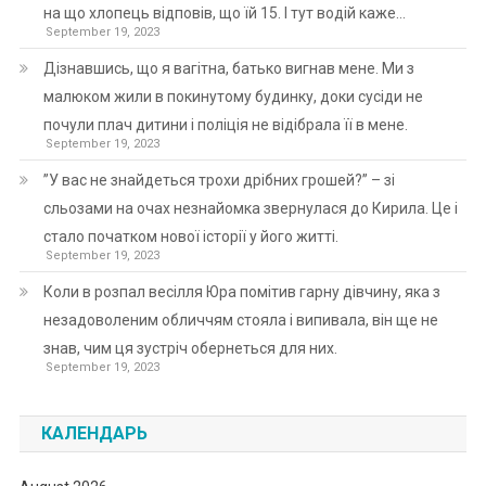
на що хлопець відповів, що їй 15. І тут водій каже…
September 19, 2023
Дізнавшись, що я вагітна, батько вигнав мене. Ми з
малюком жили в покинутому будинку, доки сусіди не
почули плач дитини і поліція не відібрала її в мене.
September 19, 2023
”У вас не знайдеться трохи дрібних грошей?” – зі
сльозами на очах незнайомка звернулася до Кирила. Це і
стало початком нової історії у його житті.
September 19, 2023
Коли в розпал весілля Юра помітив гарну дівчину, яка з
незадоволеним обличчям стояла і випивала, він ще не
знав, чим ця зустріч обернеться для них.
September 19, 2023
КАЛЕНДАРЬ