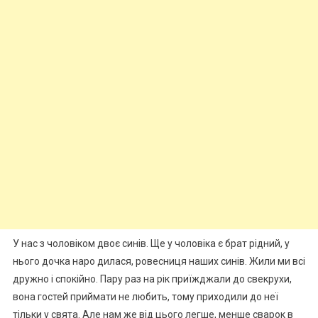
У нас з чоловіком двоє синів. Ще у чоловіка є брат рідний, у
нього дочка наро дилася, ровесниця наших синів. Жили ми всі
дружно і спокійно. Пару раз на рік приїжджали до свекрухи,
вона гостей приймати не любить, тому приходили до неї
тільки у свята. Але нам же від цього легше, менше сварок в