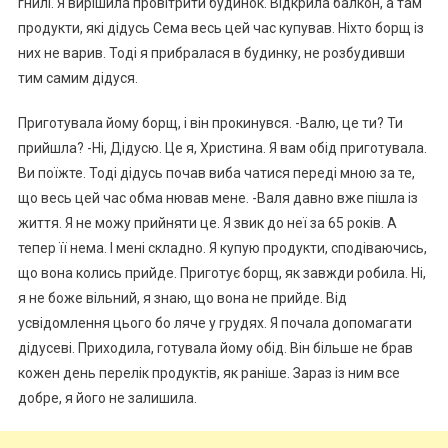
гнилі. Я вирішила провітрити будинок. Відкрила балкон, а там
продукти, які дідусь Сема весь цей час купував. Ніхто борщ із
них не варив. Тоді я прибралася в будинку, не розбудивши
тим самим дідуся.
Приготувала йому борщ, і він прокинувся. -Валю, це ти? Ти
прийшла? -Ні, Дідусю. Це я, Христина. Я вам обід приготувала.
Ви поїжте. Тоді дідусь почав виба чатися переді мною за те,
що весь цей час обма нював мене. -Валя давно вже пішла із
життя. Я не можу прийняти це. Я звик до неї за 65 років. А
тепер її нема. І мені складно. Я купую продукти, сподіваючись,
що вона колись прийде. Приготує борщ, як завжди робила. Ні,
я не боже вільний, я знаю, що вона не прийде. Від
усвідомлення цього бо ляче у грудях. Я почала допомагати
дідусеві. Приходила, готувала йому обід. Він більше не брав
кожен день перелік продуктів, як раніше. Зараз із ним все
добре, я його не залишила.