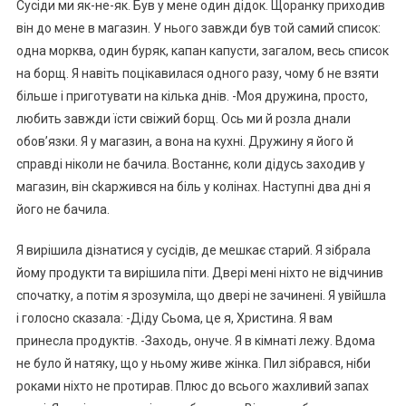
Сусіди ми як-не-як. Був у мене один дідок. Щоранку приходив
він до мене в магазин. У нього завжди був той самий список:
одна морква, один буряк, капан капусти, загалом, весь список
на борщ. Я навіть поцікавилася одного разу, чому б не взяти
більше і приготувати на кілька днів. -Моя дружина, просто,
любить завжди їсти свіжий борщ. Ось ми й розла днали
обов’язки. Я у магазин, а вона на кухні. Дружину я його й
справді ніколи не бачила. Востаннє, коли дідусь заходив у
магазин, він сkаржився на біль у колінах. Наступні два дні я
його не бачила.
Я вирішила дізнатися у сусідів, де мешкає старий. Я зібрала
йому продукти та вирішила піти. Двері мені ніхто не відчинив
спочатку, а потім я зрозуміла, що двері не зачинені. Я увійшла
і голосно сказала: -Діду Сьома, це я, Христина. Я вам
принесла продуктів. -Заходь, онуче. Я в кімнаті лежу. Вдома
не було й натяку, що у ньому живе жінка. Пил зібрався, ніби
роками ніхто не протирав. Плюс до всього жахливий запах