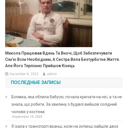
Микола Працював Вдень Та Вночі, Щоб Забезпечувати
Сім’ю Всім Необхідним, А Сестра Вела Безтурботне Життя.
Але Його Терпінню Прийшов Кінець
December 8, 2022
admin
ПОСЛЕДНЫЕ ЗАПИСЫ
Білявка, яка облила бабусю, почала кричати на неї, а та не
знала, що робити. За хвилину з будівлі вийшов солідний
чоловік у костюмі.
September 19, 2023
Я їхала у транспорті вранці, коли на зупинці зайшли двоє