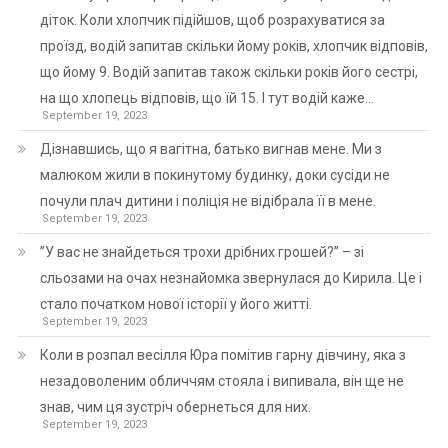
діток. Коли хлопчик підійшов, щоб розрахуватися за
проїзд, водій запитав скільки йому років, хлопчик відповів,
що йому 9. Водій запитав також скільки років його сестрі,
на що хлопець відповів, що їй 15. І тут водій каже…
September 19, 2023
Дізнавшись, що я вагітна, батько вигнав мене. Ми з
малюком жили в покинутому будинку, доки сусіди не
почули плач дитини і поліція не відібрала її в мене.
September 19, 2023
”У вас не знайдеться трохи дрібних грошей?” – зі
сльозами на очах незнайомка звернулася до Кирила. Це і
стало початком нової історії у його житті.
September 19, 2023
Коли в розпал весілля Юра помітив гарну дівчину, яка з
незадоволеним обличчям стояла і випивала, він ще не
знав, чим ця зустріч обернеться для них.
September 19, 2023