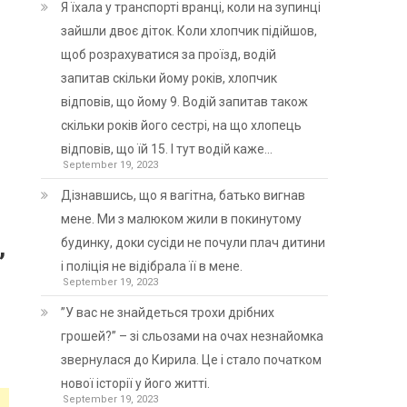
Я їхала у транспорті вранці, коли на зупинці
зайшли двоє діток. Коли хлопчик підійшов,
щоб розрахуватися за проїзд, водій
запитав скільки йому років, хлопчик
відповів, що йому 9. Водій запитав також
скільки років його сестрі, на що хлопець
відповів, що їй 15. І тут водій каже…
September 19, 2023
Дізнавшись, що я вагітна, батько вигнав
мене. Ми з малюком жили в покинутому
,
будинку, доки сусіди не почули плач дитини
і поліція не відібрала її в мене.
September 19, 2023
”У вас не знайдеться трохи дрібних
грошей?” – зі сльозами на очах незнайомка
звернулася до Кирила. Це і стало початком
нової історії у його житті.
September 19, 2023