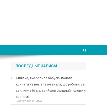
ПОСЛЕДНЫЕ ЗАПИСЫ
Білявка, яка облила бабусю, почала
кричати на неї, а та не знала, що робити. За
хвилину з будівлі вийшов солідний чоловік у
костюмі.
September 19, 2023