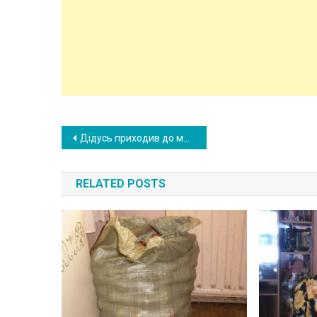
Post
Дідусь приходив до магазину з одним і тим самим списком продуктів, нібито для дружини, тільки потім з’ясувалося, що жодної дружини в нього не було
navigation
RELATED POSTS