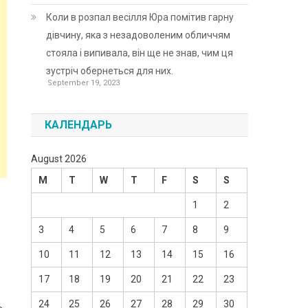
Коли в розпал весілля Юра помітив гарну
дівчину, яка з незадоволеним обличчям
стояла і випивала, він ще не знав, чим ця
зустріч обернеться для них.
September 19, 2023
КАЛЕНДАРЬ
August 2026
M
T
W
T
F
S
S
1
2
3
4
5
6
7
8
9
10
11
12
13
14
15
16
17
18
19
20
21
22
23
24
25
26
27
28
29
30