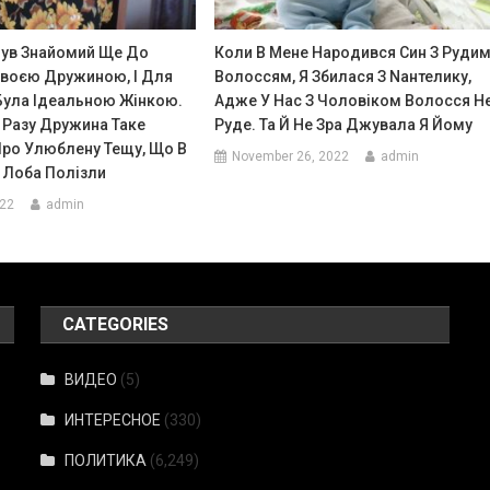
Був Знайомий Ще До
Коли В Мене Народився Син З Руди
 Своєю Дружиною, І Для
Волоссям, Я Збилася З Nантелику,
Була Ідеальною Жінкою.
Адже У Нас З Чоловіком Волосся Н
 Разу Дружина Таке
Руде. Та Й Не Зра Джувала Я Йому
Про Улюблену Тещу, Що В
November 26, 2022
admin
 Лоба Полізли
022
admin
CATEGORIES
ВИДЕО
(5)
ИНТЕРЕСНОЕ
(330)
ПОЛИТИКА
(6,249)