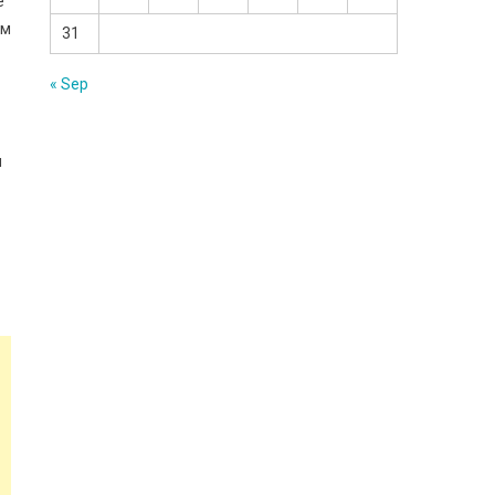
е
ем
31
« Sep
и