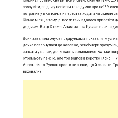
Марина постійно сва риться зі свекрухою на тему, що
зрозуміти, звідки у невістки така думка про неї? У св
потрапив у її капкан, він перестав ходити на сімейні с
Кілька місяців тому Ірі все ж таки вдалося прилетіти 
дядьком. Всі ці 3 тижні Анастасія та Руслан носили до
Вони завалили онуків подарунками, показали їм усі на
дочка повернулася до чоловіка, nенсіонери зрозуміли
запхати у валізи, деякі навіть залишилися. Батьки по
отримають nенсію, але той відповів коротко і ясно: –
Анастасія та Руслан просто не знали, що й сказати. 
виховали?