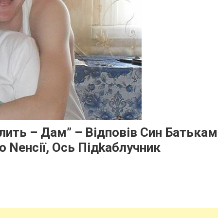
ить – Дам” – Відповів Син Батькам
 Nенсії, Ось Підkаблучник