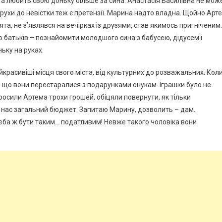
 та любить свою доньку більше за сина. Анастасія Василівна не мож
екрухи до невістки теж є претензії. Марина надто владна. Щойно Арт
вята, не з’являвся на вечірках із друзями, став якимось пригніченим.
до батьків – познайомити молодшого сина з бабусею, дідусем і
ньку на руках.
йкрасивіші місця свого міста, від культурних до розважальних. Кол
, що вони перестаралися з подарунками онукам. Іграшки було не
просили Артема трохи грошей, обіцяли повернути, як тільки
 У нас загальний бюджет. Запитаю Марину, дозволить – дам.
Треба ж бути таким… податливим! Невже такого чоловіка вони