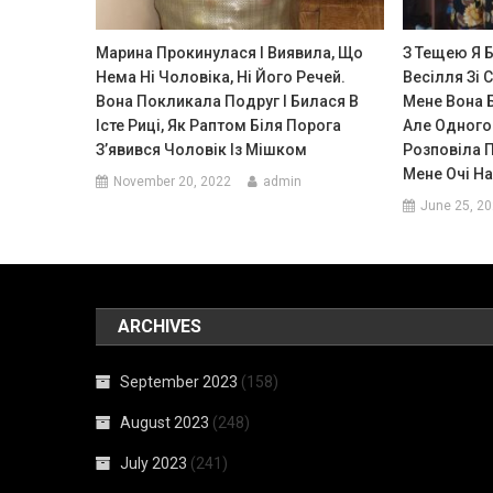
Марина Прокинулася І Виявила, Що
З Тещею Я 
Нема Ні Чоловіка, Ні Його Речей.
Весілля Зі
Вона Покликала Подруг І Билася В
Мене Вона 
Істе Риці, Як Раптом Біля Порога
Але Одного
З’явився Чоловік Із Мішком
Розповіла 
Мене Очі На
November 20, 2022
admin
June 25, 2
ARCHIVES
September 2023
(158)
August 2023
(248)
July 2023
(241)