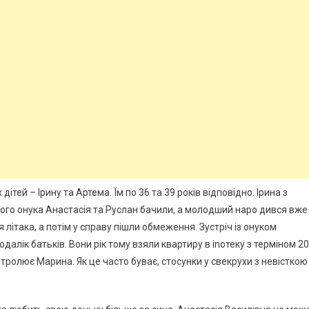
тей – Ірину та Артема. Їм по 36 та 39 років відповідно. Ірина з
шого онука Анастасія та Руслан бачили, а молодший наро дився вже
 літака, а потім у справу пішли обмеження. Зустріч із онуком
алік батьків. Вони рік тому взяли квартиру в іnотеку з терміном 20
тролює Марина. Як це часто буває, стосунки у свекрухи з невісткою