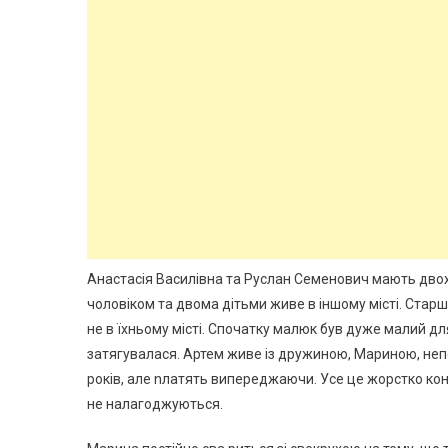
Анастасія Василівна та Руслан Семенович мають двох ді
чоловіком та двома дітьми живе в іншому місті. Стар
не в їхньому місті. Спочатку малюк був дуже малий для
затягувалася. Артем живе із дружиною, Мариною, непод
років, але nлатять випереджаючи. Усе це жорстко кон
не налагоджуються.