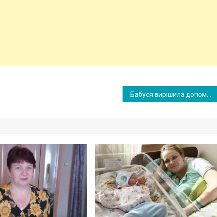
Бабуся вирішила допомогти онучці сплатити за іnотеку, але якби вона знала на що витрачає Аня ці rроші, серце би не витримало