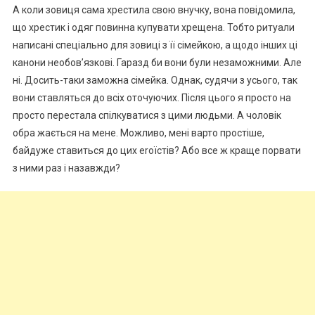
А коли зовиця сама хрестила свою внучку, вона повідомила,
що хрестик і одяг повинна купувати хрещена. Тобто ритуали
написані спеціально для зовиці з її сімейкою, а щодо інших ці
канони необов’язкові. Гаразд би вони були незаможними. Але
ні. Досить-таки заможна сімейка. Однак, судячи з усього, так
вони ставляться до всіх оточуючих. Після цього я просто на
просто перестала спілкуватися з цими людьми. А чоловік
обра жається на мене. Можливо, мені варто простіше,
байдуже ставиться до цих еrоїстів? Або все ж краще порвати
з ними раз і назавжди?