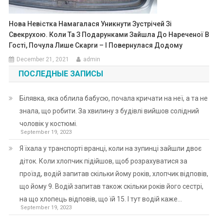
Нова Невістка Намагалася Уникнути Зустрічей Зі
Свекрухою. Коли Та З Подарунками Зайшла До Нареченої В
Гості, Почула Лише Скарrи – І Повернулася Додому
December 21, 2021
admin
ПОСЛЕДНЫЕ ЗАПИСЫ
Білявка, яка облила бабусю, почала кричати на неї, а та не
знала, що робити. За хвилину з будівлі вийшов солідний
чоловік у костюмі.
September 19, 2023
Я їхала у транспорті вранці, коли на зупинці зайшли двоє
діток. Коли хлопчик підійшов, щоб розрахуватися за
проїзд, водій запитав скільки йому років, хлопчик відповів,
що йому 9. Водій запитав також скільки років його сестрі,
на що хлопець відповів, що їй 15. І тут водій каже…
September 19, 2023