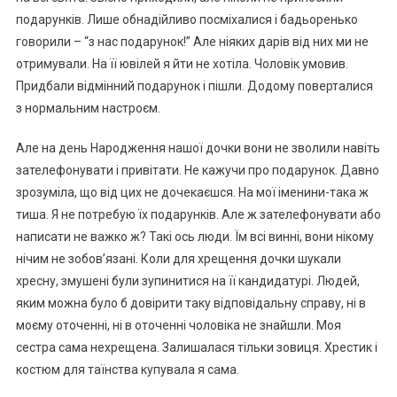
подарунків. Лише обнадійливо посміхалися і бадьоренько
говорили – “з нас подарунок!” Але ніяких дарів від них ми не
отримували. На її ювілей я йти не хотіла. Чоловік умовив.
Придбали відмінний подарунок і пішли. Додому поверталися
з нормальним настроєм.
Але на день Народження нашої дочки вони не зволили навіть
зателефонувати і привітати. Не кажучи про подарунок. Давно
зрозуміла, що від цих не дочекаєшся. На мої іменини-така ж
тиша. Я не потребую їх подарунків. Але ж зателефонувати або
написати не важко ж? Такі ось люди. Їм всі винні, вони нікому
нічим не зобов’язані. Коли для хрещення дочки шукали
хресну, змушені були зупинитися на її кандидатурі. Людей,
яким можна було б довірити таку відповідальну справу, ні в
моєму оточенні, ні в оточенні чоловіка не знайшли. Моя
сестра сама нехрещена. Залишалася тільки зовиця. Хрестик і
костюм для таїнства купувала я сама.