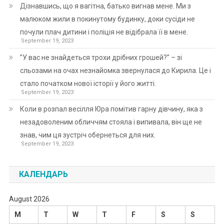
Дізнавшись, що я вагітна, батько вигнав мене. Ми з
малюком жили в покинутому будинку, доки сусіди не
почули плач дитини і поліція не відібрала її в мене.
September 19, 2023
”У вас не знайдеться трохи дрібних грошей?” – зі
сльозами на очах незнайомка звернулася до Кирила. Це і
стало початком нової історії у його житті.
September 19, 2023
Коли в розпал весілля Юра помітив гарну дівчину, яка з
незадоволеним обличчям стояла і випивала, він ще не
знав, чим ця зустріч обернеться для них.
September 19, 2023
КАЛЕНДАРЬ
August 2026
M
T
W
T
F
S
S