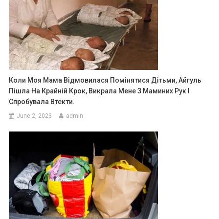
Коли Моя Мама Відмовилася Помінятися Дітьми, Айгуль
Пішла На Крайній Крок, Викрала Мене З Маминих Рук І
Спробувала Втекти.
June 2, 2023
admin