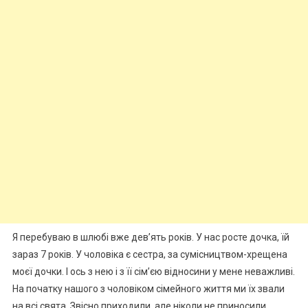
Я перебуваю в шлюбі вже дев’ять років. У нас росте дочка, їй
зараз 7 років. У чоловіка є сестра, за сумісництвом-хрещена
моєї дочки. І ось з нею і з її сім’єю відносини у мене неважливі.
На початку нашого з чоловіком сімейного життя ми їх звали
на всі свята. Звісно приходили, але ніколи не приносили