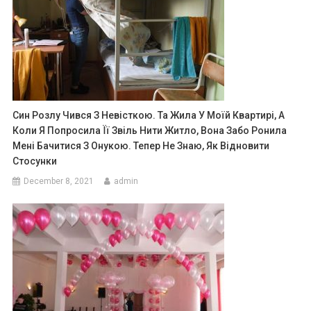
Син Розлу Чився З Невісткою. Та Жила У Моїй Квартирі, А
Коли Я Попросила Її Звіль Нити Житло, Вона Забо Ронила
Мені Бачитися З Онукою. Тепер Не Знаю, Як Відновити
Стосунки
December 8, 2021
admin