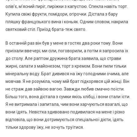
олів’є, м’ясний пиріг, пиріжки з капустою. Спекла навіть торт.
Купила свіжі фрукти, помідори, огірочки. Дістала з бару
пляшку французького вина і коньяк. Одним словом, накрила
святковий стіл. Приїзд брата-теж свято.
В останній раз він був у мене в гостях два роки тому. Вони
приїхали ввечері; ми сіли, поговорили, а потім я запросила їх
до столу. Але раптом дружина брата заявила, що страви
жирні, салати з майонезом, торт з кремом. Вони пили тільки
мінеральну воду. Брат дивився на їжу голодними очима, але
мовчав. Я не розуміла, чому мій брат підкорявся цій жінці. Він
не страж дав зайвою вагою. Завжди любив смачно поїсти.
Більш того, вона дістала з сумки якісь хлібці, і вони стали їсти.
Я не витримала і запитала, чим вони харчуються взагалі, що
вони їдять. Невістка здивовано подивилася на мене і різко
відповіла, що вони дотримуються спеціальної дієти, їдять
тільки здорову їжу, не хочуть труїтися.