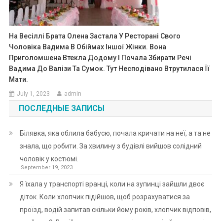
На Весіллі Брата Олена Застала У Ресторані Свого
Чоловіка Вадима В Обіймах Іншої Жінки. Вона
Приголомшена Втекла Додому І Почала Збирати Речі
Вадима До Валізи Та Сумок. Тут Несподівано Втрутилася Її
Мати.
July 1, 2023
admin
ПОСЛЕДНЫЕ ЗАПИСЫ
Білявка, яка облила бабусю, почала кричати на неї, а та не
знала, що робити. За хвилину з будівлі вийшов солідний
чоловік у костюмі.
September 19, 2023
Я їхала у транспорті вранці, коли на зупинці зайшли двоє
діток. Коли хлопчик підійшов, щоб розрахуватися за
проїзд, водій запитав скільки йому років, хлопчик відповів,