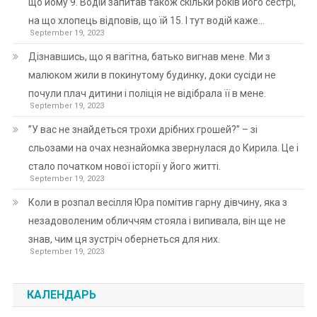
що йому 9. Водій запитав також скільки років його сестрі,
на що хлопець відповів, що їй 15. І тут водій каже…
September 19, 2023
Дізнавшись, що я вагітна, батько вигнав мене. Ми з
малюком жили в покинутому будинку, доки сусіди не
почули плач дитини і поліція не відібрала її в мене.
September 19, 2023
”У вас не знайдеться трохи дрібних грошей?” – зі
сльозами на очах незнайомка звернулася до Кирила. Це і
стало початком нової історії у його житті.
September 19, 2023
Коли в розпал весілля Юра помітив гарну дівчину, яка з
незадоволеним обличчям стояла і випивала, він ще не
знав, чим ця зустріч обернеться для них.
September 19, 2023
КАЛЕНДАРЬ