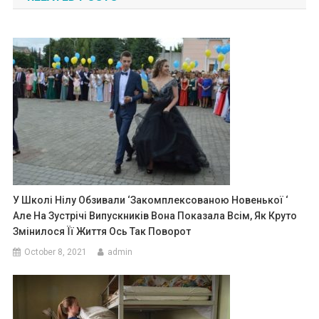
У Школі Нілу Обзивали ‘закомплексованою Новенької ‘
Але На Зустрічі Випускників Вона Показала Всім, Як Круто
Змінилося Її Життя Ось Так Поворот
October 8, 2021
admin