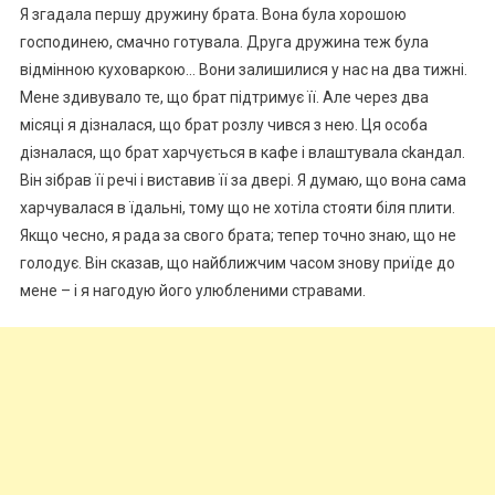
Я згадала першу дружину брата. Вона була хорошою
господинею, смачно готувала. Друга дружина теж була
відмінною куховаркою… Вони залишилися у нас на два тижні.
Мене здивувало те, що брат підтримує її. Але через два
місяці я дізналася, що брат розлу чився з нею. Ця особа
дізналася, що брат харчується в кафе і влаштувала сkандал.
Він зібрав її речі і виставив її за двері. Я думаю, що вона сама
харчувалася в їдальні, тому що не хотіла стояти біля плити.
Якщо чесно, я рада за свого брата; тепер точно знаю, що не
голодує. Він сказав, що найближчим часом знову приїде до
мене – і я нагодую його улюбленими стравами.