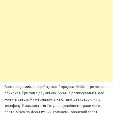
Брат повідомив, що приїжджає. Я зраділа. Майже три роки не
бачилися. Приїхав з дружиною. Вони не розписувалися, але
живуть разом. Ми не знайомі з нею, пару раз говорили по
телефону. Я накрила стіл. Готувала улюблені страви мого
брата: м’ясо по-французьки, холодець, овочевий салат,