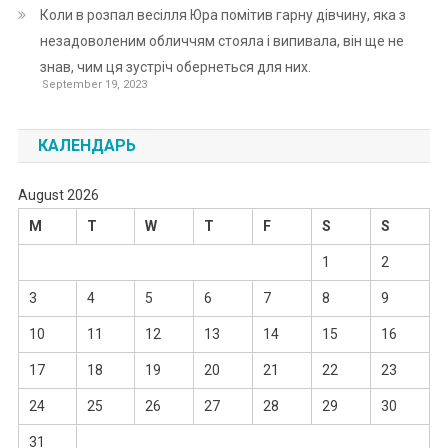
Коли в розпал весілля Юра помітив гарну дівчину, яка з
незадоволеним обличчям стояла і випивала, він ще не
знав, чим ця зустріч обернеться для них.
September 19, 2023
КАЛЕНДАРЬ
August 2026
M
T
W
T
F
S
S
1
2
3
4
5
6
7
8
9
10
11
12
13
14
15
16
17
18
19
20
21
22
23
24
25
26
27
28
29
30
31