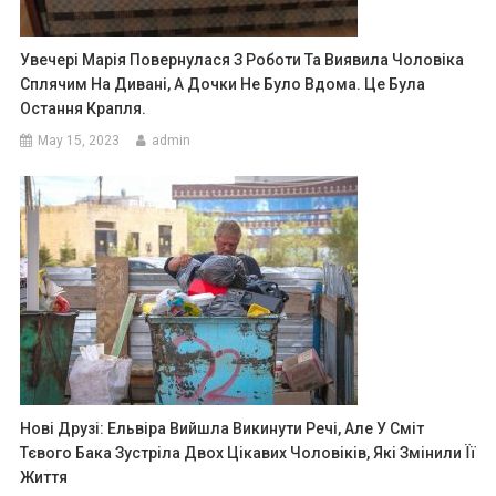
Увечері Марія Повернулася З Роботи Та Виявила Чоловіка
Сплячим На Дивані, А Дочки Не Було Вдома. Це Була
Остання Крапля.
May 15, 2023
admin
Нові Друзі: Ельвіра Вийшла Викинути Речі, Але У Сміт
Тєвого Бака Зустріла Двох Цікавих Чоловіків, Які Змінили Її
Життя