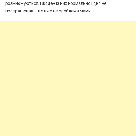
розмножуються, і жоден із них нормально і дня не
пропрацював – це вже не nроблема мами.