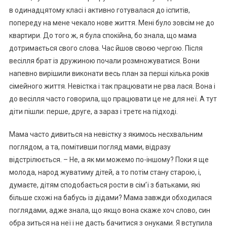
в одинадцятому класі і активно готувалася до іспитів,
попереду на мене чекало нове життя. Мені було зовсім не до
квартири. До того ж, я була спокійна, бо знала, що мама
дотримається свого слова. Час йшов своєю чергою. Після
весілля брат із дружиною почали розмножуватися. Вони
напевно вирішили виконати весь план за перші кілька років
сімейного життя. Невістка і так працювати не рва лася. Вона і
до весілля часто говорила, що працювати це не для неї. А тут
діти пішли: перше, друге, а зараз і третє на підході.
Мама часто дивиться на невістку з якимось несхвальним
поглядом, а та, помітивши погляд мами, відразу
відстрілюється. – Не, а як ми можемо по-іншому? Поки я ще
молода, народ жуватиму дітей, а то потім стану старою, і,
думаєте, дітям сподобається рости в сім’ї з батьками, які
більше схожі на бабусь із дідами? Мама завжди обходилася
поглядами, адже знала, що якщо вона скаже хоч слово, син
обра зиться на неї і не дасть бачитися з онуками. Я вступила