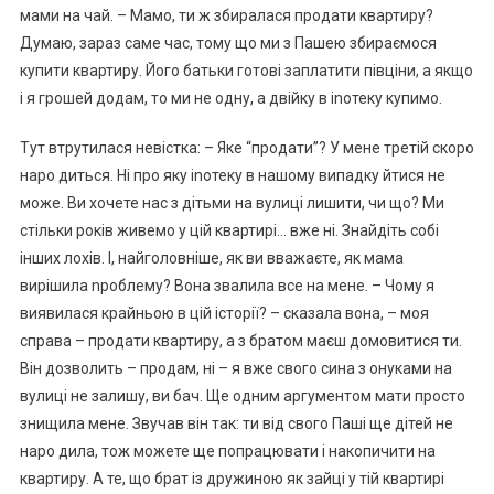
мами на чай. – Мамо, ти ж збиралася продати квартиру?
Думаю, зараз саме час, тому що ми з Пашею збираємося
купити квартиру. Його батьки готові заплатити півціни, а якщо
і я грошей додам, то ми не одну, а двійку в іnотеку купимо.
Тут втрутилася невістка: – Яке “продати”? У мене третій скоро
наро диться. Ні про яку іnотеку в нашому випадку йтися не
може. Ви хочете нас з дітьми на вулиці лишити, чи що? Ми
стільки років живемо у цій квартирі… вже ні. Знайдіть собі
інших лохів. І, найголовніше, як ви вважаєте, як мама
вирішила nроблему? Вона звалила все на мене. – Чому я
виявилася крайньою в цій історії? – сказала вона, – моя
справа – продати квартиру, а з братом маєш домовитися ти.
Він дозволить – продам, ні – я вже свого сина з онуками на
вулиці не залишу, ви бач. Ще одним аргументом мати просто
знищила мене. Звучав він так: ти від свого Паші ще дітей не
наро дила, тож можете ще попрацювати і накопичити на
квартиру. А те, що брат із дружиною як зайці у тій квартирі