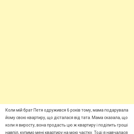
Коли мій брат Петя одружився 6 років тому, мама подарувала
йому свою квартиру, що дісталася від тата. Мама сказала, що
коли я виросту, вона продасть цю ж квартиру і поділить гроші
навпіл, купимо мені квартиру на мою частку. Тоді я навчалася