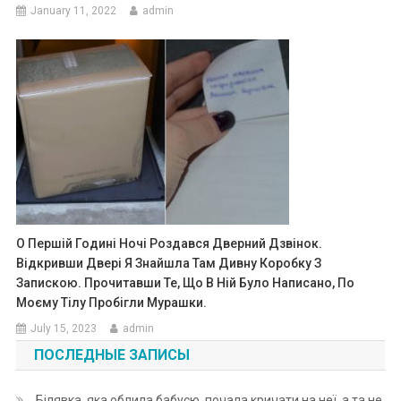
January 11, 2022
admin
О Першій Годині Ночі Роздався Дверний Дзвінок.
Відкривши Двері Я Знайшла Там Дивну Коробку З
Запискою. Прочитавши Те, Що В Ній Було Написано, По
Моєму Тілу Пробігли Мурашки.
July 15, 2023
admin
ПОСЛЕДНЫЕ ЗАПИСЫ
Білявка, яка облила бабусю, почала кричати на неї, а та не