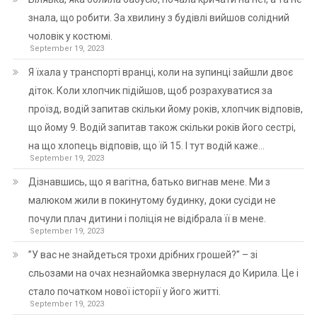
знала, що робити. За хвилину з будівлі вийшов солідний
чоловік у костюмі.
September 19, 2023
Я їхала у транспорті вранці, коли на зупинці зайшли двоє
діток. Коли хлопчик підійшов, щоб розрахуватися за
проїзд, водій запитав скільки йому років, хлопчик відповів,
що йому 9. Водій запитав також скільки років його сестрі,
на що хлопець відповів, що їй 15. І тут водій каже…
September 19, 2023
Дізнавшись, що я вагітна, батько вигнав мене. Ми з
малюком жили в покинутому будинку, доки сусіди не
почули плач дитини і поліція не відібрала її в мене.
September 19, 2023
”У вас не знайдеться трохи дрібних грошей?” – зі
сльозами на очах незнайомка звернулася до Кирила. Це і
стало початком нової історії у його житті.
September 19, 2023