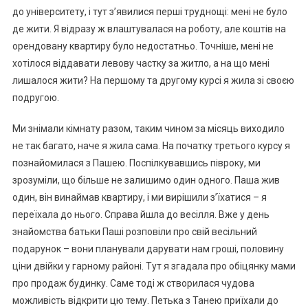
до університету, і тут з’явилися перші труднощі: мені не було
де жити. Я відразу ж влаштувалася на роботу, але коштів на
орендовану квартиру було недостатньо. Точніше, мені не
хотілося віддавати левову частку за житло, а на що мені
лишалося жити? На першому та другому курсі я жила зі своєю
подругою.
Ми знімали кімнату разом, таким чином за місяць виходило
не так багато, наче я жила сама. На початку третього курсу я
познайомилася з Пашею. Поспілкувавшись півроку, ми
зрозуміли, що більше не залишимо один одного. Паша жив
один, він винаймав квартиру, і ми вирішили з’їхатися – я
переїхала до нього. Справа йшла до весілля. Вже у день
знайомства батьки Паші розповіли про свій весільний
подарунок – вони планували дарувати нам гроші, половину
ціни двійки у гарному районі. Тут я згадала про обіцянку мами
про продаж будинку. Саме тоді ж створилася чудова
можливість відкрити цю тему. Петька з Танею приїхали до