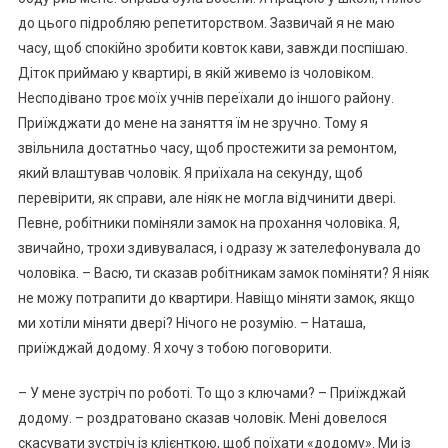
до цього підробляю репетиторством. Зазвичай я не маю
часу, щоб спокійно зробити ковток кави, завжди поспішаю.
Діток приймаю у квартирі, в якій живемо із чоловіком.
Несподівано троє моїх учнів переїхали до іншого району.
Приїжджати до мене на заняття їм не зручно. Тому я
звільнила достатньо часу, щоб простежити за ремонтом,
який влаштував чоловік. Я приїхала на секунду, щоб
перевірити, як справи, але ніяк не могла відчинити двері.
Певне, робітники поміняли замок на прохання чоловіка. Я,
звичайно, трохи здивувалася, і одразу ж зателефонувала до
чоловіка. – Васю, ти сказав робітникам замок поміняти? Я ніяк
не можу потрапити до квартири. Навіщо міняти замок, якщо
ми хотіли міняти двері? Нічого не розумію. – Наташа,
приїжджай додому. Я хочу з тобою поговорити.
– У мене зустріч по роботі. То що з ключами? – Приїжджай
додому. – роздратовано сказав чоловік. Мені довелося
скасувати зустріч із клієнткою, щоб поїхати «додому». Ми із