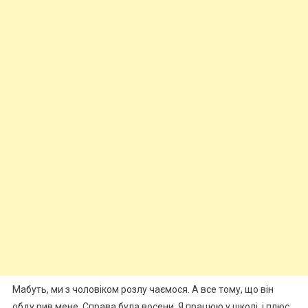
Мабуть, ми з чоловіком розлу чаємося. А все тому, що він
обду рив мене. Справа була восени. Я працюю у школі, і плюс