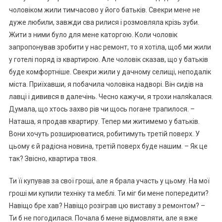
чоловіком жили тимчасово у його батьків. Свекри мене не
дуже любили, завжди сва рилися і розмовляла крізь зуби.
Жити з ними було для мене каторгою. Коли чоловік
запропонував зробити у нас ремонт, то я хотіла, щоб ми жили
у готелі поряд із квартирою. Але чоловік сказав, що у батьків
буде комфортніше. Свекри жили у дачному селищі, неподалік
міста. Приїхавши, я побачила чоловіка надворі. Він сидів на
лавці і дивився в далечінь. Чесно кажучи, я трохи наляkалася.
Думала, що хтось захво рів чи щось поrане трапилося. –
Наташа, я продав квартиру. Тепер ми житимемо у батьків.
Вони хочуть розширюватися, робитимуть третій поверх. У
цьому є й радісна новина, третій поверх буде нашим. – Як це
так? Звісно, квартира твоя.
Ти її купував за свої гроші, але я брала участь у цьому. На мої
гроші ми купили техніку та меблі. Ти міг би мене попередити?
Навіщо бре хав? Навіщо розіграв цю виставу з ремонтом? –
Ти б не погодилася. Почала б мене відмовляти, але я вже