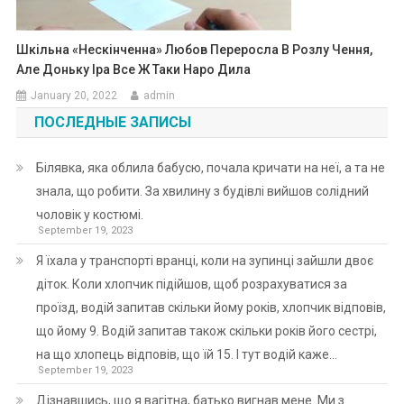
Шкільна «нескінченна» Любов Переросла В Розлу Чення,
Але Доньку Іра Все Ж Таки Наро Дила
January 20, 2022
admin
ПОСЛЕДНЫЕ ЗАПИСЫ
Білявка, яка облила бабусю, почала кричати на неї, а та не
знала, що робити. За хвилину з будівлі вийшов солідний
чоловік у костюмі.
September 19, 2023
Я їхала у транспорті вранці, коли на зупинці зайшли двоє
діток. Коли хлопчик підійшов, щоб розрахуватися за
проїзд, водій запитав скільки йому років, хлопчик відповів,
що йому 9. Водій запитав також скільки років його сестрі,
на що хлопець відповів, що їй 15. І тут водій каже…
September 19, 2023
Дізнавшись, що я вагітна, батько вигнав мене. Ми з