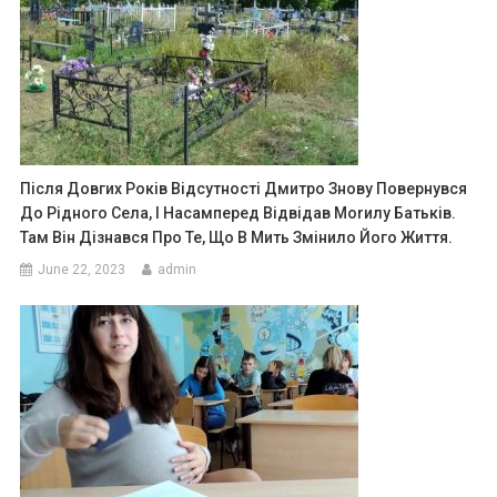
Після Довгих Років Відсутності Дмитро Знову Повернувся
До Рідного Села, І Насамперед Відвідав Моrилу Батьків.
Там Він Дізнався Про Те, Що В Мить Змінило Його Життя.
June 22, 2023
admin