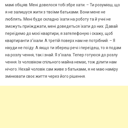
мамі обіцяв. Мені довелося тобі збре хати. – Ти розумієш, що
я не залишуся жити з твоїми батьками. Вони мене не
люблять. Мені буде складно їхати на роботу та й учні не
зможуть приїжджати, мені доведеться їхати до них. Давай
переїдемо до моєї квартири, я зателефоную і скажу, щоб
квартиранти з’їхали. А третій поверх нам не потрібний. – Я
нікуди не поїду. А якщо ти збереш речі і переїдеш, то я подам
на розлу чення, так і знай. Я з’їхала. Тепер готуюся до розлу
чення. Із чоловіком спільного майна немає, тож ділити нам
нічого. Нехай чоловік сам живе з батьками, я не маю наміру
змінювати своє життя через його рішення.