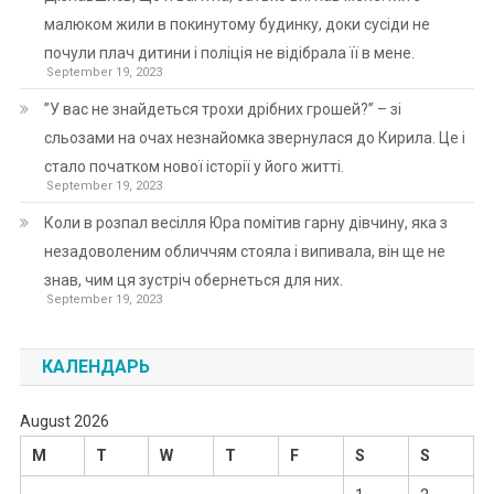
малюком жили в покинутому будинку, доки сусіди не
почули плач дитини і поліція не відібрала її в мене.
September 19, 2023
”У вас не знайдеться трохи дрібних грошей?” – зі
сльозами на очах незнайомка звернулася до Кирила. Це і
стало початком нової історії у його житті.
September 19, 2023
Коли в розпал весілля Юра помітив гарну дівчину, яка з
незадоволеним обличчям стояла і випивала, він ще не
знав, чим ця зустріч обернеться для них.
September 19, 2023
КАЛЕНДАРЬ
August 2026
M
T
W
T
F
S
S