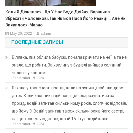
Коли Я Дізналася, Що У Нас Буде Двійня, Вирішила
Збрехати Чоловікові, Так Як Боя Лася Його Реакції . Але Як
Виявилося-Марно
May 20, 2022
admin
ПОСЛЕДНЫЕ ЗАПИСЫ
Білявка, яка облила бабусю, почала кричати на неї, а та не
знала, що робити. За хвилину з будівлі вийшов солідний
чоловік у костюмі.
September 19, 2023
Я їхала у транспорті вранці, коли на зупинці зайшли двоє
діток. Коли хлопчик підійшов, щоб розрахуватися за
проїзд, водій запитав скільки йому років, хлопчик відповів,
що йому 9. Водій запитав також скільки років його сестрі,
на що хлопець відповів, що їй 15. І тут водій каже…
September 19, 2023