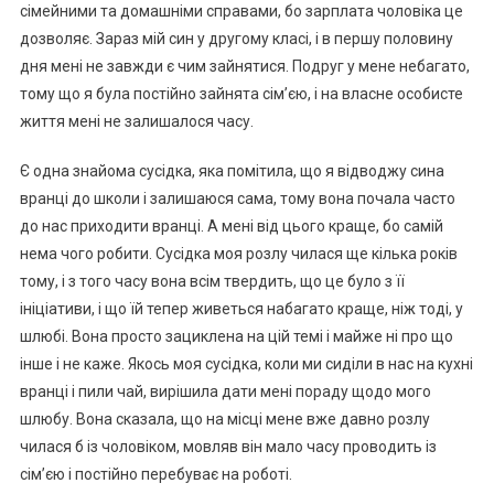
сімейними та домашніми справами, бо зарплата чоловіка це
дозволяє. Зараз мій син у другому класі, і в першу половину
дня мені не завжди є чим зайнятися. Подруг у мене небагато,
тому що я була постійно зайнята сім’єю, і на власне особисте
життя мені не залишалося часу.
Є одна знайома сусідка, яка помітила, що я відводжу сина
вранці до школи і залишаюся сама, тому вона почала часто
до нас приходити вранці. А мені від цього краще, бо самій
нема чого робити. Сусідка моя розлу чилася ще кілька років
тому, і з того часу вона всім твердить, що це було з її
ініціативи, і що їй тепер живеться набагато краще, ніж тоді, у
шлюбі. Вона просто зациклена на цій темі і майже ні про що
інше і не каже. Якось моя сусідка, коли ми сиділи в нас на кухні
вранці і пили чай, вирішила дати мені пораду щодо мого
шлюбу. Вона сказала, що на місці мене вже давно розлу
чилася б із чоловіком, мовляв він мало часу проводить із
сім’єю і постійно перебуває на роботі.