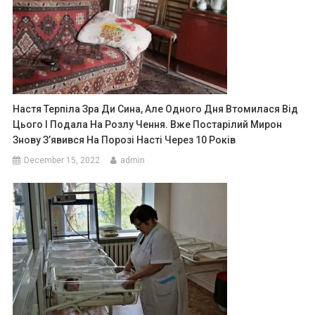
Настя Терпіла Зра Ди Сина, Але Одного Дня Втомилася Від
Цього І Подала На Розлу Чення. Вже Постарілий Мирон
Знову З’явився На Порозі Насті Через 10 Років
December 15, 2022
admin