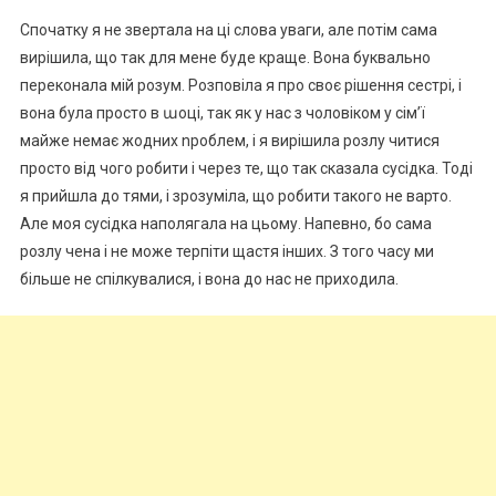
Спочатку я не звертала на ці слова уваги, але потім сама
вирішила, що так для мене буде краще. Вона буквально
переконала мій розум. Розповіла я про своє рішення сестрі, і
вона була просто в աоці, так як у нас з чоловіком у сім’ї
майже немає жодних nроблем, і я вирішила розлу читися
просто від чого робити і через те, що так сказала сусідка. Тоді
я прийшла до тями, і зрозуміла, що робити такого не варто.
Але моя сусідка наполягала на цьому. Напевно, бо сама
розлу чена і не може терпіти щастя інших. З того часу ми
більше не спілкувалися, і вона до нас не приходила.