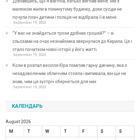
Дізнавшись, що я вагітна, батько вигнав мене. Ми з
малюком жили в покинутому будинку, доки сусіди не
почули плач дитини і поліція не відібрала її в мене.
September 19, 2023
”У вас не знайдеться трохи дрібних грошей?” – зі
сльозами на очах незнайомка звернулася до Кирила. Це і
стало початком нової історії у його житті.
September 19, 2023
Коли в розпал весілля Юра помітив гарну дівчину, яка з
незадоволеним обличчям стояла і випивала, він ще не
знав, чим ця зустріч обернеться для них.
September 19, 2023
КАЛЕНДАРЬ
August 2026
M
T
W
T
F
S
S