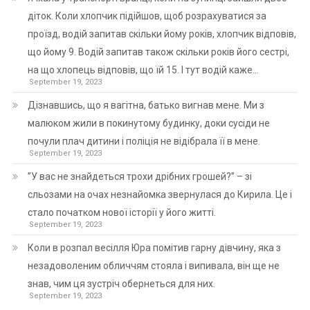
діток. Коли хлопчик підійшов, щоб розрахуватися за
проїзд, водій запитав скільки йому років, хлопчик відповів,
що йому 9. Водій запитав також скільки років його сестрі,
на що хлопець відповів, що їй 15. І тут водій каже…
September 19, 2023
Дізнавшись, що я вагітна, батько вигнав мене. Ми з
малюком жили в покинутому будинку, доки сусіди не
почули плач дитини і поліція не відібрала її в мене.
September 19, 2023
”У вас не знайдеться трохи дрібних грошей?” – зі
сльозами на очах незнайомка звернулася до Кирила. Це і
стало початком нової історії у його житті.
September 19, 2023
Коли в розпал весілля Юра помітив гарну дівчину, яка з
незадоволеним обличчям стояла і випивала, він ще не
знав, чим ця зустріч обернеться для них.
September 19, 2023