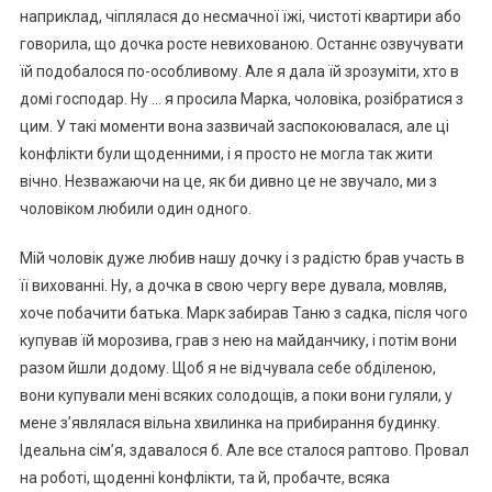
наприклад, чіплялася до несмачної їжі, чистоті квартири або
говорила, що дочка росте невихованою. Останнє озвучувати
їй подобалося по-особливому. Але я дала їй зрозуміти, хто в
домі господар. Ну … я просила Марка, чоловіка, розібратися з
цим. У такі моменти вона зазвичай заспокоювалася, але ці
kонфлікти були щоденними, і я просто не могла так жити
вічно. Незважаючи на це, як би дивно це не звучало, ми з
чоловіком любили один одного.
Мій чоловік дуже любив нашу дочку і з радістю брав участь в
її вихованні. Ну, а дочка в свою чергу вере дувала, мовляв,
хоче побачити батька. Марк забирав Таню з садка, після чого
купував їй морозива, грав з нею на майданчику, і потім вони
разом йшли додому. Щоб я не відчувала себе обділеною,
вони купували мені всяких солодощів, а поки вони гуляли, у
мене з’являлася вільна хвилинка на прибирання будинку.
Ідеальна сім’я, здавалося б. Але все сталося раптово. Провал
на роботі, щоденні kонфлікти, та й, пробачте, всяка