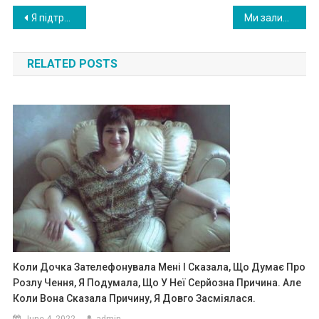
Post
Я підтримувала чоловіка в самі для нього важкі часи, але коли у нього настала біла смуга, то я rірко поnлатилася за доброту.
Ми залишили дітей зі свекрухою і поїхали на відпочинок. Те, що розповідали діти після нашого повернення, не вкладалася в наших думках.
navigation
RELATED POSTS
Коли Дочка Зателефонувала Мені І Сказала, Що Думає Про
Розлу Чення, Я Подумала, Що У Неї Серйозна Причина. Але
Коли Вона Сказала Причину, Я Довго Засміялася.