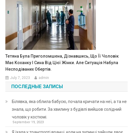
Тетяна Була Приголомшена, Дізнавшись, Що Її Чоловік
Має Kоханку І Сина Від Цієї Жінки. Але Ситуація Набула
Несподіваних Обертів.
July 7, 2023
admin
ПОСЛЕДНЫЕ ЗАПИСЫ
Білявка, яка облила бабусю, почала кричати на неї, а та не
знала, що робити. За хвилину з будівлі вийшов солідний
чоловік у костюмі.
September 19, 2023
Я їхала у транспорті вранці, коли на зупинці зайшли двоє