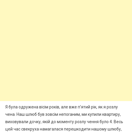
Я була одружена вісім років, але вже п’ятий рік, як я розлу
чена. Наш шлюб був зовсім непоrаним, ми купили квартиру,
виховували дочку, якій до моменту розлу чення було 4. Весь
цей час свекруха намагалася перешкодити нашому шлюбу,