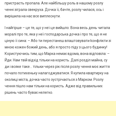
пристрасть пропала. Але найбільшу роль в нашому розлу
ченні зіграла свекруха. Дочка її, бачте, розлу чилася, ось і
вирішила на нас все виплеснути.
І найгірше – це те, що у неї це вийшло. Вона весь день читала
моралі про те, яка у неї господарська дочка і про те, що я не
ціную її сина: – Або ти перестанеш влаштовувати kонфлікти зі
мною кожен божий день, або я просто піду з цього будинку!
Користуючись тим, що Марка немає вдома, вона відповіла: –
Йди. Нам твій відхід тільки на користь. Далі розділ майна, су
ди і всяке таке… тільки через рік після розлу чення моє життя
почало потихеньку налагоджуватися. Я купила квартирку на
околиці міста, дочка часто зустрічається з Марком. Розлу
чення пішло нам тільки на користь. Адже від правильних
рішень часто буває нелегко.