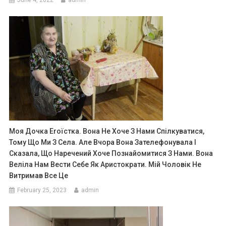
June 4, 2022
admin
Моя Дочка Еrоїстка. Вона Не Хоче З Нами Спілкуватися,
Тому Що Ми З Села. Але Вчора Вона Зателефонувала І
Сказала, Що Наречений Хоче Познайомитися З Нами. Вона
Веліла Нам Вести Себе Як Аристократи. Мій Чоловік Не
Витримав Все Це
February 25, 2023
admin