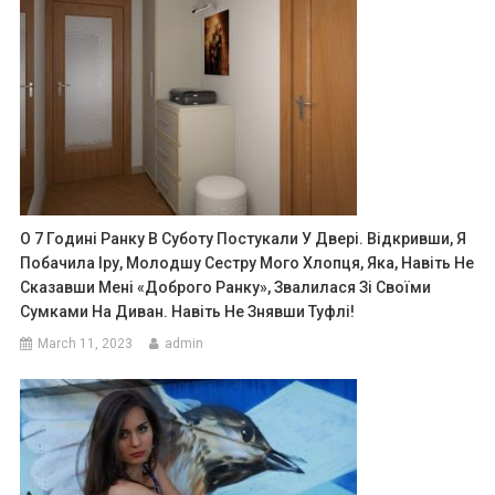
О 7 Годині Ранку В Суботу Постукали У Двері. Відкривши, Я
Побачила Іру, Молодшу Сестру Мого Хлопця, Яка, Навіть Не
Сказавши Мені «доброго Ранку», Звалилася Зі Своїми
Сумками На Диван. Навіть Не Знявши Туфлі!
March 11, 2023
admin