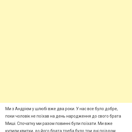
Ми з Андрієм у шлюбі вже два роки. У нас все було добре,
поки чоловік не поїхав на день народження до свого брата
Миші. Спочатку ми разом повинні були поїхати. Ми вже
купили квитки, до його брата треба було три дні поїздом