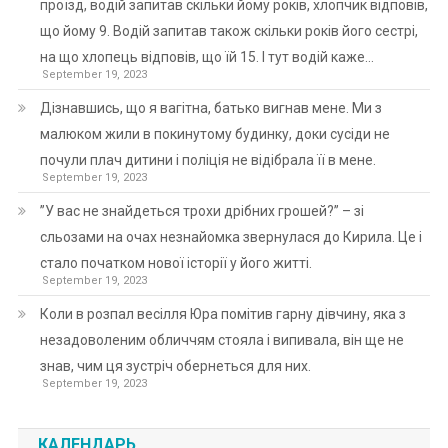
проїзд, водій запитав скільки йому років, хлопчик відповів,
що йому 9. Водій запитав також скільки років його сестрі,
на що хлопець відповів, що їй 15. І тут водій каже…
September 19, 2023
Дізнавшись, що я вагітна, батько вигнав мене. Ми з
малюком жили в покинутому будинку, доки сусіди не
почули плач дитини і поліція не відібрала її в мене.
September 19, 2023
”У вас не знайдеться трохи дрібних грошей?” – зі
сльозами на очах незнайомка звернулася до Кирила. Це і
стало початком нової історії у його житті.
September 19, 2023
Коли в розпал весілля Юра помітив гарну дівчину, яка з
незадоволеним обличчям стояла і випивала, він ще не
знав, чим ця зустріч обернеться для них.
September 19, 2023
КАЛЕНДАРЬ