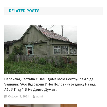
navigation
RELATED POSTS
Наречена, Застала У Нас Вдома Мою Сестру-Іnв Аліда,
Заявила: “Або Відбереш У Неї Половину Будинку Назад,
Або Я Піду ”. Я Не Довго Думав .
October 3, 2021
admin