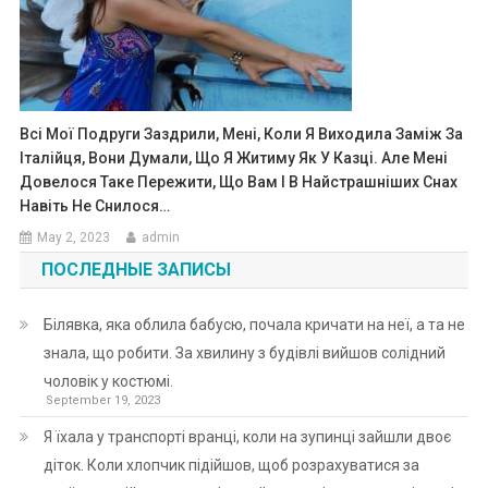
Всі Мої Подруги Заздрили, Мені, Коли Я Виходила Заміж За
Італійця, Вони Думали, Що Я Житиму Як У Казці. Але Мені
Довелося Таке Пережити, Що Вам І В Найстрашніших Снах
Навіть Не Снилося…
May 2, 2023
admin
ПОСЛЕДНЫЕ ЗАПИСЫ
Білявка, яка облила бабусю, почала кричати на неї, а та не
знала, що робити. За хвилину з будівлі вийшов солідний
чоловік у костюмі.
September 19, 2023
Я їхала у транспорті вранці, коли на зупинці зайшли двоє
діток. Коли хлопчик підійшов, щоб розрахуватися за