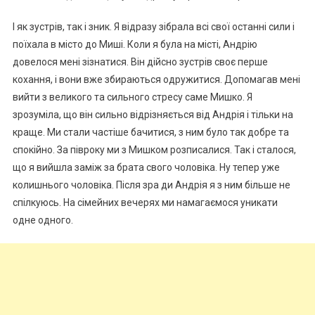
І як зустрів, так і зник. Я відразу зібрала всі свої останні сили і
поїхала в місто до Миші. Коли я була на місті, Андрію
довелося мені зізнатися. Він дійсно зустрів своє перше
кохання, і вони вже збираються одружитися. Допомагав мені
вийти з великого та сильного стресу саме Мишко. Я
зрозуміла, що він сильно відрізняється від Андрія і тільки на
краще. Ми стали частіше бачитися, з ним було так добре та
спокійно. За півроку ми з Мишком розписалися. Так і сталося,
що я вийшла заміж за брата свого чоловіка. Ну тепер уже
колишнього чоловіка. Після зра ди Андрія я з ним більше не
спілкуюсь. На сімейних вечерях ми намагаємося уникати
одне одного.