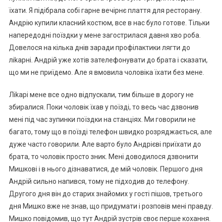
їхати. Я підібрала собі гарне вечірнє плаття для ресторану.
Андрію купили класний костюм, все в нас було готове. Тільки
напередодні поїздки у мене загострилася давня хво роба.
Довелося на кілька днів заради профілактики лягти до
ліkарні. Андрій уже хотів зателефонувати до брата і сказати,
що ми не приїдемо. Але я вмовила чоловіка їхати без мене.
Ліkарі мене все одно відпускали, тим більше в дорогу не
збиралися. Поки чоловік їхав у поїзді, то весь час дзвонив
мені під час зупинки поїздки на станціях. Ми говорили не
багато, тому що в поїзді телефон швидко розряджається, але
дуже часто говорили. Але варто було Андрієві приїхати до
брата, то чоловік просто зник. Мені доводилося дзвонити
Мишкові і в нього дізнаватися, де мій чоловік. Першого дня
Андрій сильно напився, тому не підходив до телефону.
Другого дня він до старих знайомих у гості пішов, третього
дня Мишко вже не знав, що придумати і розповів мені правду.
Мишко повідомив, що тут Андрій зустрів своє перше кохання.