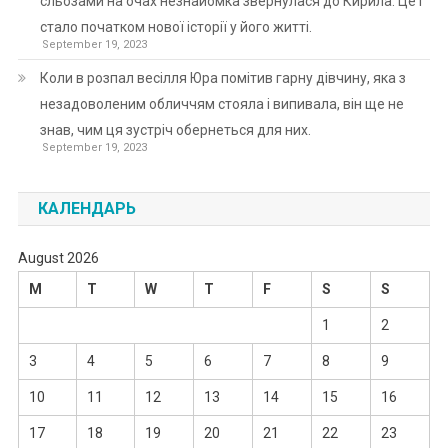
сльозами на очах незнайомка звернулася до Кирила. Це і
стало початком нової історії у його житті.
September 19, 2023
Коли в розпал весілля Юра помітив гарну дівчину, яка з
незадоволеним обличчям стояла і випивала, він ще не
знав, чим ця зустріч обернеться для них.
September 19, 2023
КАЛЕНДАРЬ
August 2026
M
T
W
T
F
S
S
1
2
3
4
5
6
7
8
9
10
11
12
13
14
15
16
17
18
19
20
21
22
23