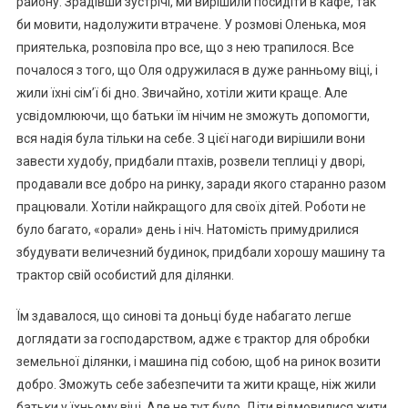
району. Зрадівши зустрічі, ми вирішили посидіти в кафе, так
би мовити, надолужити втрачене. У розмові Оленька, моя
приятелька, розповіла про все, що з нею трапилося. Все
почалося з того, що Оля одружилася в дуже ранньому віці, і
жили їхні сім’ї бі дно. Звичайно, хотіли жити краще. Але
усвідомлюючи, що батьки їм нічим не зможуть допомогти,
вся надія була тільки на себе. З цієї нагоди вирішили вони
завести худобу, придбали птахів, розвели теплиці у дворі,
продавали все добро на ринку, заради якого старанно разом
працювали. Хотіли найкращого для своїх дітей. Роботи не
було багато, «орали» день і ніч. Натомість примудрилися
збудувати величезний будинок, придбали хорошу машину та
трактор свій особистий для ділянки.
Їм здавалося, що синові та доньці буде набагато легше
доглядати за господарством, адже є трактор для обробки
земельної ділянки, і машина під собою, щоб на ринок возити
добро. Зможуть себе забезпечити та жити краще, ніж жили
батьки у їхньому віці. Але не тут було. Діти відмовилися жити