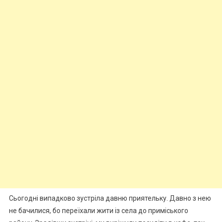
Сьогодні випадково зустріла давню приятельку. Давно з нею
не бачилися, бо переїхали жити із села до приміського