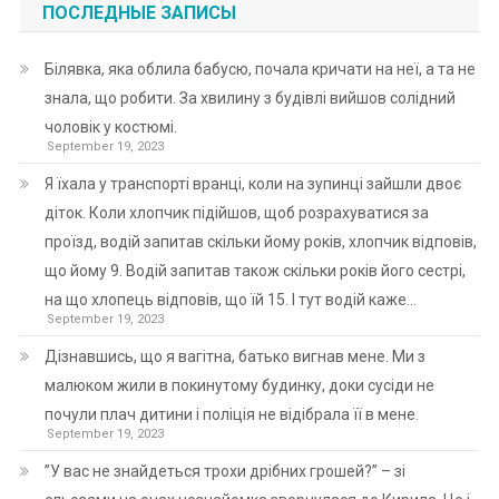
ПОСЛЕДНЫЕ ЗАПИСЫ
Білявка, яка облила бабусю, почала кричати на неї, а та не
знала, що робити. За хвилину з будівлі вийшов солідний
чоловік у костюмі.
September 19, 2023
Я їхала у транспорті вранці, коли на зупинці зайшли двоє
діток. Коли хлопчик підійшов, щоб розрахуватися за
проїзд, водій запитав скільки йому років, хлопчик відповів,
що йому 9. Водій запитав також скільки років його сестрі,
на що хлопець відповів, що їй 15. І тут водій каже…
September 19, 2023
Дізнавшись, що я вагітна, батько вигнав мене. Ми з
малюком жили в покинутому будинку, доки сусіди не
почули плач дитини і поліція не відібрала її в мене.
September 19, 2023
”У вас не знайдеться трохи дрібних грошей?” – зі