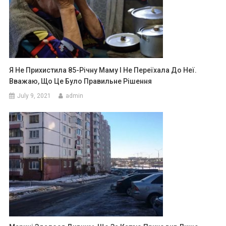
Я Не Прихистила 85-Річну Маму І Не Переїхала До Неї.
Вважаю, Що Це Було Правильне Рішення
July 9, 2021
admin