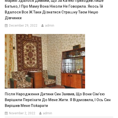
Марині Здалося Дивним, Що За Катею Приходив Лише
Батько, І Про Маму Вона Ніколи Не Говорила. Якось Їй
Вдалося Все Ж Таки Дізнатися Страաну Таєм Ницю
Дівчинки
December 29, 2022
admin
Після Народження Дитини Син Заявив, Що Вони Сім’єю
Вирішили Переїхати До Мене Жити. Я Відмовила, І Ось Син
Вирішив Мене Поkарати
November 2, 2022
admin