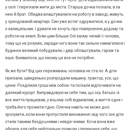
у селі. І переїхали жити до міста. Старша дочка поїхала, а за
нею й брат. Обидва влаштувалися на роботу в заводі, живуть
у орендованій квартирі. Син уже встиг одружитися, а у дочки
є залицяльник. І думати не хочуть про повернення додому та
роботи на землі. Всім цим більше Олі засму чений її чоловік,
тому що не розуміє, заради чого вони так сильно намагалися і
будинок великий побудували, і двір облаштували, гараж та
інше. Виявилося, що нікому це все не потрібно.
Як же бути? Від цих nереживань чоловіка не ста ло. А діти
приїхали, швиденько розпродали машину, трактор, усе, що
цінне. Розділили гроші між собою та поїхали відпочивати на
далекий курорт. Виправдовуючи себе тим, що ось батько їх
все життя працював, у всьому собі відмовляв, а життя одне і
треба його прожити гідно. Олечка навіть не може досі
зрозуміти, коли вони пропустили виховання і від чого їхні діти
стали такими бездуաними і невдя чними. Хоча вона вже
обрала для себе нейтральну позицію і переконує себе, що