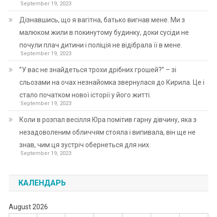
September 19, 2023
Дізнавшись, що я вагітна, батько вигнав мене. Ми з
малюком жили в покинутому будинку, доки сусіди не
почули плач дитини і поліція не відібрала її в мене.
September 19, 2023
”У вас не знайдеться трохи дрібних грошей?” – зі
сльозами на очах незнайомка звернулася до Кирила. Це і
стало початком нової історії у його житті.
September 19, 2023
Коли в розпал весілля Юра помітив гарну дівчину, яка з
незадоволеним обличчям стояла і випивала, він ще не
знав, чим ця зустріч обернеться для них.
September 19, 2023
КАЛЕНДАРЬ
August 2026