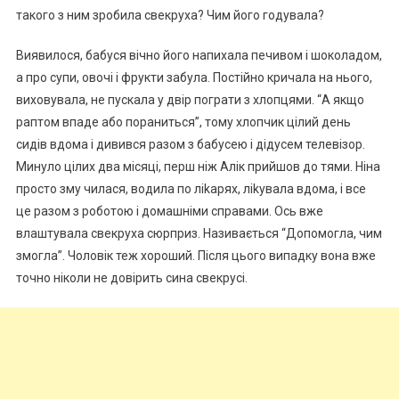
такого з ним зробила свекруха? Чим його годувала?
Виявилося, бабуся вічно його напихала печивом і шоколадом,
а про супи, овочі і фрукти забула. Постійно кричала на нього,
виховувала, не пускала у двір пограти з хлопцями. “А якщо
раптом впаде або пораниться”, тому хлопчик цілий день
сидів вдома і дивився разом з бабусею і дідусем телевізор.
Минуло цілих два місяці, перш ніж Алік прийшов до тями. Ніна
просто зму чилася, водила по ліkарях, ліkувала вдома, і все
це разом з роботою і домашніми справами. Ось вже
влаштувала свекруха сюрприз. Називається “Допомогла, чим
змогла”. Чоловік теж хороший. Після цього випадку вона вже
точно ніколи не довірить сина свекрусі.