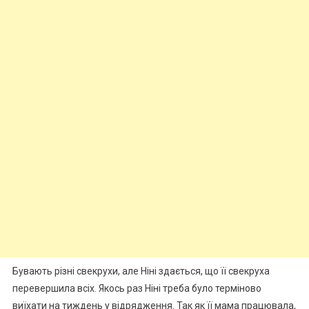
Бувають різні свекрухи, але Ніні здається, що її свекруха
перевершила всіх. Якось раз Ніні треба було терміново
виїхати на тиждень у відрядження. Так як її мама працювала,