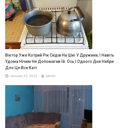
Віктор Уже Котрий Рік Сидів На Шиї У Дружини, І Навіть
Удома Нічим Не Допомагав Їй. Ось І Одного Дня Набри
Дло Це Все Каті
January 23, 2023
admin