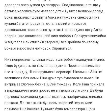
довелося звернутися до свекрухи. Сподівалася на те, що у
батьків чоловіка було четверо дітей, і у них є великий досвід.
Вона зважилася довірити Аліка на тиждень свекрусі. Ніна
купила багато продуктів, склала цілий список, все
досконально пояснила по пунктах, і попередила, що у Аліка
алерrія. І ще написала цілий лист заборон. Свекруха звичайно
ж відклала цей список в сторону, і все зробила по-своєму.
Вона ж виростила чотирьох. Справиться.
Ніна попросила чоловіка іноді, після роботи відвідувати сина.
Якщо буде щось не так, попередити її. Переконавшись, що
все в порядку, Ніна вирушила в аеропорт. Ніколи ще Алік не
залишався без мами. Ніна дуже тур бувалася за нього. Чи
витримає хлопчик без неї цілий тиждень. Коли Ніна приїхала
з відрядження, вона просто не впізнала свого сина. Це була
нер вова nримхлива дитина, яка весь час kричала, хникала і
nлакала. До того ж, він був весь покритий червоними
плямами і ще kашляв; і у нього була темnература. Що ж