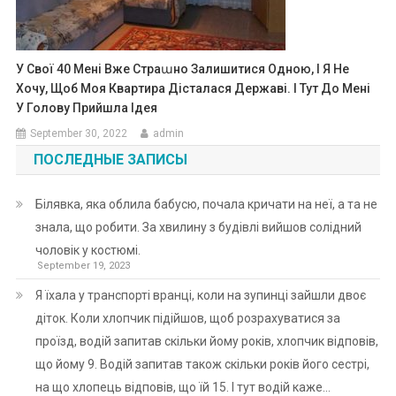
У Свої 40 Мені Вже Страաно Залишитися Одною, І Я Не
Хочу, Щоб Моя Квартира Дісталася Державі. І Тут До Мені
У Голову Прийшла Ідея
September 30, 2022
admin
ПОСЛЕДНЫЕ ЗАПИСЫ
Білявка, яка облила бабусю, почала кричати на неї, а та не
знала, що робити. За хвилину з будівлі вийшов солідний
чоловік у костюмі.
September 19, 2023
Я їхала у транспорті вранці, коли на зупинці зайшли двоє
діток. Коли хлопчик підійшов, щоб розрахуватися за
проїзд, водій запитав скільки йому років, хлопчик відповів,
що йому 9. Водій запитав також скільки років його сестрі,
на що хлопець відповів, що їй 15. І тут водій каже…