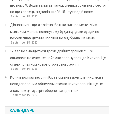
що йому 9. Водій запитав також скільки років його сестрі,
на що хлопець відповів, що їй 15. І тут водій каже…
September 19, 2023
Дізнавшись, що я вагітна, батько вигнав мене. Ми з
малюком жили в покинутому будинку, доки сусіди не
почули плач дитини і поліція не відібрала її в мене.
September 19, 2023
”У вас не знайдеться трохи дрібних грошей?” – зі
сльозами на очах незнайомка звернулася до Кирила. Це і
стало початком нової історії у його житті.
September 19, 2023
Коли в розпал весілля Юра помітив гарну дівчину, яка з
незадоволеним обличчям стояла і випивала, він ще не
знав, чим ця зустріч обернеться для них.
September 19, 2023
КАЛЕНДАРЬ