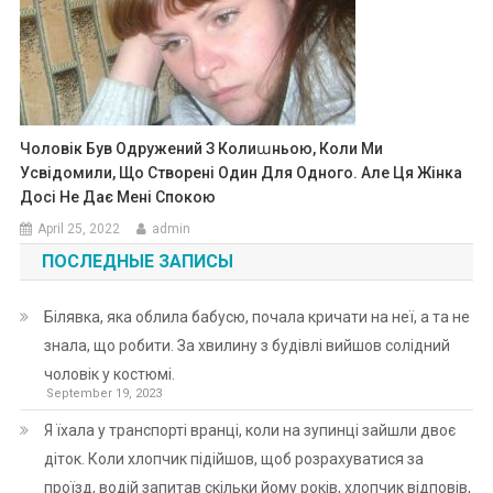
Чоловік Був Одружений З Колиաньою, Коли Ми
Усвідомили, Що Створені Один Для Одного. Але Ця Жінка
Досі Не Дає Мені Спокою
April 25, 2022
admin
ПОСЛЕДНЫЕ ЗАПИСЫ
Білявка, яка облила бабусю, почала кричати на неї, а та не
знала, що робити. За хвилину з будівлі вийшов солідний
чоловік у костюмі.
September 19, 2023
Я їхала у транспорті вранці, коли на зупинці зайшли двоє
діток. Коли хлопчик підійшов, щоб розрахуватися за
проїзд, водій запитав скільки йому років, хлопчик відповів,