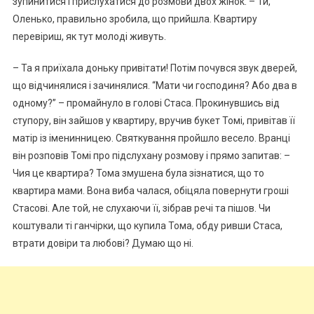
зупинитися і прислухатися до розмови двох жінок. – Ти,
Оленько, правильно зробила, що прийшла. Квартиру
перевіриш, як тут молоді живуть.
– Та я приїхала доньку привітати! Потім почувся звук дверей,
що відчинялися і зачинялися. “Мати чи господиня? Або два в
одному?” – промайнуло в голові Стаса. Прокинувшись від
ступору, він зайшов у квартиру, вручив букет Томі, привітав її
матір із іменинницею. Святкування пройшло весело. Вранці
він розповів Томі про підслухану розмову і прямо запитав: –
Чия це квартира? Тома змушена була зізнатися, що то
квартира мами. Вона виба чалася, обіцяла повернути гроші
Стасові. Але той, не слухаючи її, зібрав речі та пішов. Чи
коштували ті ганчірки, що купила Тома, обду ривши Стаса,
втрати довіри та любові? Думаю що ні.