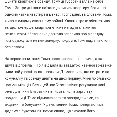
шукати квартиру в оренду. Тому ці турботи взяла на себе
Тома. За три дні вони поїхали дивитися квартиру. Затишна
однокімнатна квартира в центрі. Господиня, за словами Томи,
жила із сином у спальному районі. Хлопця трохи збентежило
те, що: по-перше, квартира ніяк не нагадувала житло
пенсіонерки, обстановка довкола говорила про молодшу
господарку, але не пенсіонерку; по-друге, Томі віддали ключі
без оплати.
На перше запитання Тома просто знизала плечима, а на
друге відповіла: – То я віддала їм завдаток. Увечері вони вже
пили чай у кухні нової квартири. Домовилися, що витрати на
комуналку та оренду ділять на двох порівну. Минуло близько
восьми місяців. Весь цей час Стас помічав регулярно нові
речі у дівчини. Витрати не вписувалися в зарплату
продавщиці. Тома відмовлялася то розпродажами, то
акціями, то бонусами. У день іменин Томи, повертаючись
додому з букетом, він почув слова, що змусили його