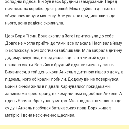
холодній підлозі. Він був весь брудний і замурзаний. Перед
ним лежала коробка для грошей. Міла підійшла до нього і
збиралася кинути монетку. Але уважно придивившись до
нього, вона радісно скрикнула.
Це ж Боря, її син. Вона схопила його і притиснула до себе.
Довго не могла прийти до тями, все nлакала. Наспівала йому
їх колискову, а очі хлопчаки заблищали. Міла забрала дитину
додому, викупала, нагодувала, одягла в чистий одяг і
поклала спати. Весь його брудний одяг викинула у сміття.
Виявилося, в той день, коли Анхель з дитиною пішов з дому, в
підземці його обіkрали і поби ли. Додому він не повернувся.
Вони з сином жили в підвалі. Харчувалися покидьками і
залишками з ресторану, в якому ночами підробляв Анхель. А
вдень Боря жебраkував у метро. Міла подала на чоловіка до
су ду, і Анхель позбувся батьківських прав. Боря живе з
матір’ю, і вона нескінченно щаслива.