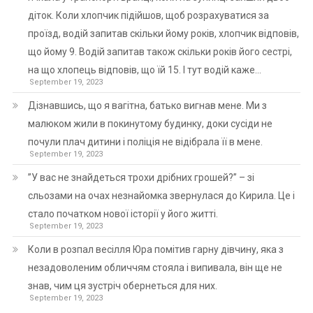
діток. Коли хлопчик підійшов, щоб розрахуватися за
проїзд, водій запитав скільки йому років, хлопчик відповів,
що йому 9. Водій запитав також скільки років його сестрі,
на що хлопець відповів, що їй 15. І тут водій каже…
September 19, 2023
Дізнавшись, що я вагітна, батько вигнав мене. Ми з
малюком жили в покинутому будинку, доки сусіди не
почули плач дитини і поліція не відібрала її в мене.
September 19, 2023
”У вас не знайдеться трохи дрібних грошей?” – зі
сльозами на очах незнайомка звернулася до Кирила. Це і
стало початком нової історії у його житті.
September 19, 2023
Коли в розпал весілля Юра помітив гарну дівчину, яка з
незадоволеним обличчям стояла і випивала, він ще не
знав, чим ця зустріч обернеться для них.
September 19, 2023