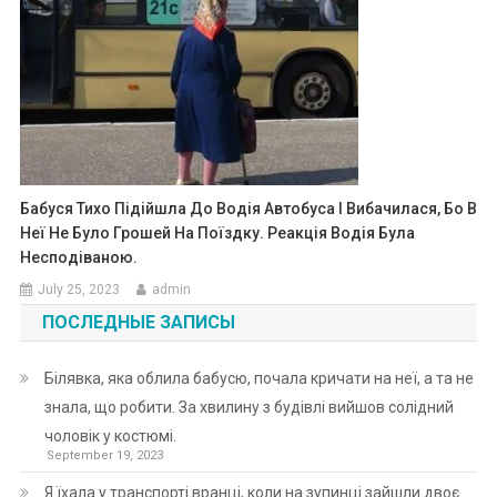
Бабуся Тихо Підійшла До Водія Автобуса І Вибачилася, Бо В
Неї Не Було Грошей На Поїздку. Реакція Водія Була
Несподіваною.
July 25, 2023
admin
ПОСЛЕДНЫЕ ЗАПИСЫ
Білявка, яка облила бабусю, почала кричати на неї, а та не
знала, що робити. За хвилину з будівлі вийшов солідний
чоловік у костюмі.
September 19, 2023
Я їхала у транспорті вранці, коли на зупинці зайшли двоє