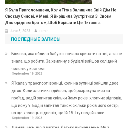
Я Була Приголомшена, Коли Тітка Залишила Свій Дім Не
Своєму Синові, А Мені. Я Вирішила Зустрітися Зі Своїм
Двоюрідним Братом, Щоб Вирішити Це Питання.
June 5, 2023
admin
ПОСЛЕДНЫЕ ЗАПИСЫ
Білявка, яка облила бабусю, почала кричати на неї, а та не
знала, що робити. За хвилину з будівлі вийшов солідний
чоловік у костюмі.
September 19, 2023
Я їхала у транспорті вранці, коли на зупинці зайшли двоє
діток. Коли хлопчик підійшов, щоб розрахуватися за
проїзд, водій запитав скільки йому років, хлопчик відповів,
що йому 9. Водій запитав також скільки років його сестрі,
на що хлопець відповів, що їй 15. І тут водій каже…
September 19, 2023
Дізнавшись, що я вагітна, батько вигнав мене. Ми з