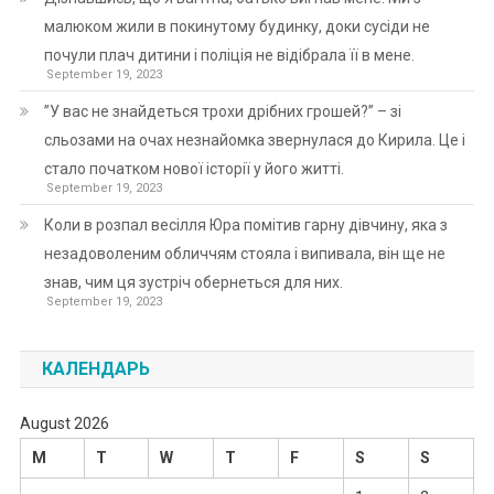
малюком жили в покинутому будинку, доки сусіди не
почули плач дитини і поліція не відібрала її в мене.
September 19, 2023
”У вас не знайдеться трохи дрібних грошей?” – зі
сльозами на очах незнайомка звернулася до Кирила. Це і
стало початком нової історії у його житті.
September 19, 2023
Коли в розпал весілля Юра помітив гарну дівчину, яка з
незадоволеним обличчям стояла і випивала, він ще не
знав, чим ця зустріч обернеться для них.
September 19, 2023
КАЛЕНДАРЬ
August 2026
M
T
W
T
F
S
S