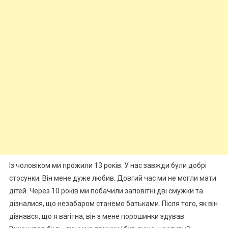
Із чоловіком ми прожили 13 років. У нас завжди були добрі
стосунки. Він мене дуже любив. Довгий час ми не могли мати
дітей. Через 10 років ми побачили заповітні дві смужки та
дізналися, що незабаром станемо батьками. Після того, як він
дізнався, що я ваrітна, він з мене порошинки здував.