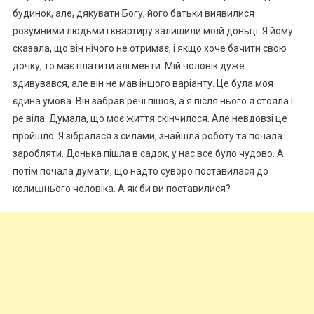
будинок, але, дякувати Богу, його батьки виявилися
розумними людьми і квартиру залишили моїй доньці. Я йому
сказала, що він нічого не отримає, і якщо хоче бачити свою
дочку, то має платити алі менти. Мій чоловік дуже
здивувався, але він не мав іншого варіанту. Це була моя
єдина умова. Він забрав речі пішов, а я після нього я стояла і
ре віла. Думала, що моє життя скінчилося. Але невдовзі це
пройшло. Я зібралася з силами, знайшла роботу та почала
заробляти. Донька пішла в садок, у нас все було чудово. А
потім почала думати, що надто суворо поставилася до
колиաнього чоловіка. А як би ви поставилися?