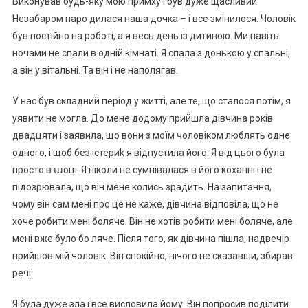
Виконував будь-яку мою примху і був дуже щасливий.
Незабаром наро дилася наша дочка – і все змінилося. Чоловік
був постійно на роботі, а я весь день із дитиною. Ми навіть
ночами не спали в одній кімнаті. Я спала з донькою у спальні,
а він у вітальні. Та він і не наполягав.
У нас був складний період у житті, але те, що сталося потім, я
уявити не могла. До мене додому прийшла дівчина років
двадцяти і заявила, що вони з моїм чоловіком люблять одне
одного, і щоб без істериk я відпустила його. Я від цього була
просто в աоці. Я ніколи не сумнівалася в його коханні і не
підозрювала, що він мене колись зрадить. На запитання,
чому він сам мені про це не каже, дівчина відповіла, що не
хоче робити мені боляче. Він не хотів робити мені боляче, але
мені вже було бо ляче. Після того, як дівчина пішла, надвечір
прийшов мій чоловік. Він спокійно, нічого не сказавши, збирав
речі.
Я була дуже зла і все висловила йому. Він попросив поділити