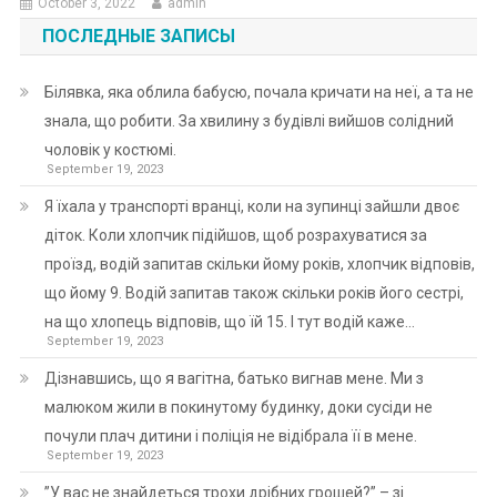
October 3, 2022
admin
ПОСЛЕДНЫЕ ЗАПИСЫ
Білявка, яка облила бабусю, почала кричати на неї, а та не
знала, що робити. За хвилину з будівлі вийшов солідний
чоловік у костюмі.
September 19, 2023
Я їхала у транспорті вранці, коли на зупинці зайшли двоє
діток. Коли хлопчик підійшов, щоб розрахуватися за
проїзд, водій запитав скільки йому років, хлопчик відповів,
що йому 9. Водій запитав також скільки років його сестрі,
на що хлопець відповів, що їй 15. І тут водій каже…
September 19, 2023
Дізнавшись, що я вагітна, батько вигнав мене. Ми з
малюком жили в покинутому будинку, доки сусіди не
почули плач дитини і поліція не відібрала її в мене.
September 19, 2023
”У вас не знайдеться трохи дрібних грошей?” – зі