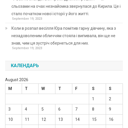
сльозами на очах незнайомка звернулася до Кирила. Це і
стало початком нової історії у його житті.
September 19, 2023
Коли в розпал весілля Юра помітив гарну дівчину, яка з
незадоволеним обличчям стояла і випивала, він ще не
знав, чим ця зустріч обернеться для них.
September 19, 2023
КАЛЕНДАРЬ
August 2026
M
T
W
T
F
S
S
1
2
3
4
5
6
7
8
9
10
11
12
13
14
15
16