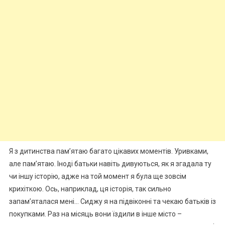
Я з дитинства пам’ятаю багато цікавих моментів. Уривками,
але пам’ятаю. Іноді батьки навіть дивуються, як я згадала ту
чи іншу історію, адже на той момент я була ще зовсім
крихіткою. Ось, наприклад, ця історія, так сильно
запам’яталася мені… Сиджу я на підвіконні та чекаю батьків із
покупками. Раз на місяць вони їздили в інше місто –