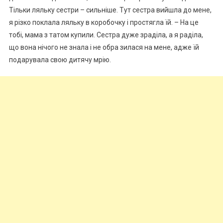
Тільки ляльку сестри – сильніше. Тут сестра вийшла до мене,
я різко поклала ляльку в коробочку і простягла їй. – На це
тобі, мама з татом купили. Сестра дуже зраділа, а я раділа,
що вона нічого не знала і не обра зилася на мене, адже їй
подарувала свою дитячу мрію.