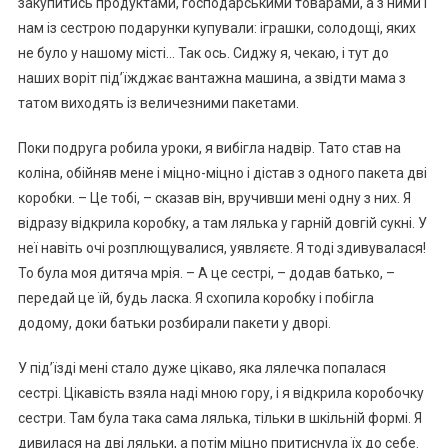
закупитись продуктами, господарськими товарами, а з ними і
нам із сестрою подарунки купували: іграшки, солодощі, яких
не було у нашому місті… Так ось. Сиджу я, чекаю, і тут до
наших воріт під’їжджає вантажна машина, а звідти мама з
татом виходять із величезними пакетами.
Поки подруга робила уроки, я вибігла надвір. Тато став на
коліна, обійняв мене і міцно-міцно і дістав з одного пакета дві
коробки. – Це тобі, – сказав він, вручивши мені одну з них. Я
відразу відкрила коробку, а там лялька у гарній довгій сукні. У
неї навіть очі розплющувалися, уявляєте. Я тоді здивувалася!
То була моя дитяча мрія. – А це сестрі, – додав батько, –
передай це їй, будь ласка. Я схопила коробку і побігла
додому, доки батьки розбирали пакети у дворі.
У під’їзді мені стало дуже цікаво, яка лялечка попалася
сестрі. Цікавість взяла наді мною гору, і я відкрила коробочку
сестри. Там була така сама лялька, тільки в шкільній формі. Я
дивилася на дві ляльки, а потім міцно притиснула їх до себе.