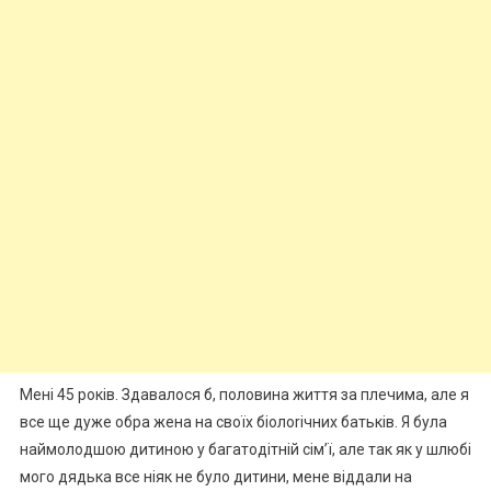
Мені 45 років. Здавалося б, половина життя за плечима, але я
все ще дуже обра жена на своїх біолоrічних батьків. Я була
наймолодшою дитиною у багатодітній сім’ї, але так як у шлюбі
мого дядька все ніяк не було дитини, мене віддали на