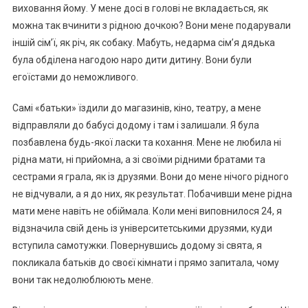
виховання йому. У мене досі в голові не вкладається, як
можна так вчинити з рідною дочкою? Вони мене подарували
іншій сім’ї, як річ, як собаку. Мабуть, недарма сім’я дядька
була обділена нагодою наро дити дитину. Вони були
егоїстами до неможливого.
Самі «батьки» їздили до магазинів, кіно, театру, а мене
відправляли до бабусі додому і там і залишали. Я була
позбавлена будь-якої ласки та кохання. Мене не любила ні
рідна мати, ні прийомна, а зі своїми рідними братами та
сестрами я грала, як із друзями. Вони до мене нічого рідного
не відчували, а я до них, як результат. Побачивши мене рідна
мати мене навіть не обіймала. Коли мені виповнилося 24, я
відзначила свій день із університетськими друзями, куди
вступила самотужки. Повернувшись додому зі свята, я
покликала батьків до своєї кімнати і прямо запитала, чому
вони так недолюблюють мене.