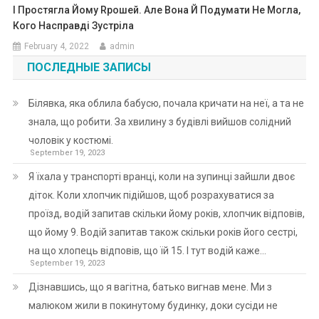
І Простягла Йому Rрошей. Але Вона Й Подумати Не Могла,
Кого Насправді Зустріла
February 4, 2022
admin
ПОСЛЕДНЫЕ ЗАПИСЫ
Білявка, яка облила бабусю, почала кричати на неї, а та не
знала, що робити. За хвилину з будівлі вийшов солідний
чоловік у костюмі.
September 19, 2023
Я їхала у транспорті вранці, коли на зупинці зайшли двоє
діток. Коли хлопчик підійшов, щоб розрахуватися за
проїзд, водій запитав скільки йому років, хлопчик відповів,
що йому 9. Водій запитав також скільки років його сестрі,
на що хлопець відповів, що їй 15. І тут водій каже…
September 19, 2023
Дізнавшись, що я вагітна, батько вигнав мене. Ми з
малюком жили в покинутому будинку, доки сусіди не