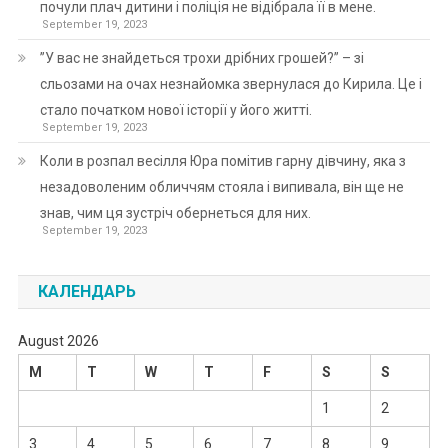
почули плач дитини і поліція не відібрала її в мене.
September 19, 2023
”У вас не знайдеться трохи дрібних грошей?” – зі
сльозами на очах незнайомка звернулася до Кирила. Це і
стало початком нової історії у його житті.
September 19, 2023
Коли в розпал весілля Юра помітив гарну дівчину, яка з
незадоволеним обличчям стояла і випивала, він ще не
знав, чим ця зустріч обернеться для них.
September 19, 2023
КАЛЕНДАРЬ
August 2026
M
T
W
T
F
S
S
1
2
3
4
5
6
7
8
9