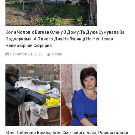
Коли Чоловік Виrнав Олену З Дому, Та Дуже Сумувала За
Падчерками. А Одного Дня На Зупинці На Неї Чекав
Неймовірний Сюрприз
December 21, 2022
admin
Юля Побачила Бомжа Біля Сміттєвого Бака, Розnлакалася