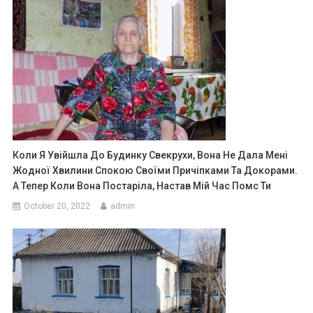
Коли Я Увійшла До Будинку Свекрухи, Вона Не Дала Мені
Жодної Хвилини Спокою Своїми Причіпками Та Докорами.
А Тепер Коли Вона Постаріла, Настав Мій Час Помс Ти
October 20, 2022
admin