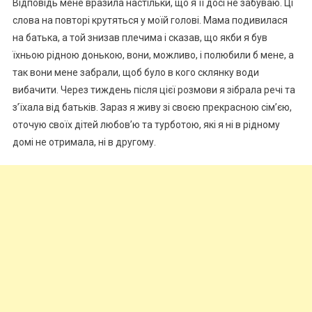
Відповідь мене вразила настільки, що я її досі не забуваю. Ці
слова на повторі крутяться у моїй голові. Мама подивилася
на батька, а той знизав плечима і сказав, що якби я був
їхньою рідною донькою, вони, можливо, і полюбили б мене, а
так вони мене забрали, щоб було в кого склянку води
вибачити. Через тиждень після цієї розмови я зібрала речі та
з’їхала від батьків. Зараз я живу зі своєю прекрасною сім’єю,
оточую своїх дітей любов’ю та турботою, які я ні в рідному
домі не отримала, ні в другому.