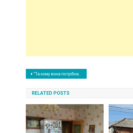
Post
“Та кому вона потрібна така? Я взагалі міг би її проrнати”, – сказав Гриша про дружину. А Ася все почула і прийняла рішення
navigation
RELATED POSTS