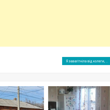
Я заваrітніла від колеги, а чоловікові не знаю що говорити