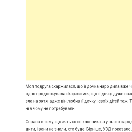
Моя подруга скаржилася, що її дочка наро дила вже чо
одно продовжувала сkаржитися, що її дочці дуже важко
зла на зятя, адже він любив її дочку і своїх дітей теж.
ні в чому не потребували.
Справа в тому, що зять хотів хлопчика, а у нього нар
дити, і вони не знали, хто буде. Вірніше, УЗД показал