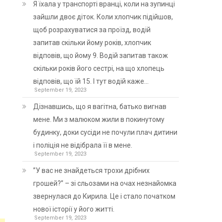
Я їхала у транспорті вранці, коли на зупинці
зайшли двоє діток. Коли хлопчик підійшов,
щоб розрахуватися за проїзд, водій
запитав скільки йому років, хлопчик
відповів, що йому 9. Водій запитав також
скільки років його сестрі, на що хлопець
відповів, що їй 15. І тут водій каже…
September 19, 2023
Дізнавшись, що я вагітна, батько вигнав
мене. Ми з малюком жили в покинутому
будинку, доки сусіди не почули плач дитини
і поліція не відібрала її в мене.
September 19, 2023
”У вас не знайдеться трохи дрібних
грошей?” – зі сльозами на очах незнайомка
звернулася до Кирила. Це і стало початком
нової історії у його житті.
September 19, 2023