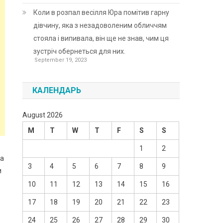
Коли в розпал весілля Юра помітив гарну
дівчину, яка з незадоволеним обличчям
стояла і випивала, він ще не знав, чим ця
зустріч обернеться для них.
September 19, 2023
КАЛЕНДАРЬ
August 2026
M
T
W
T
F
S
S
1
2
ла
3
4
5
6
7
8
9
и
10
11
12
13
14
15
16
17
18
19
20
21
22
23
24
25
26
27
28
29
30