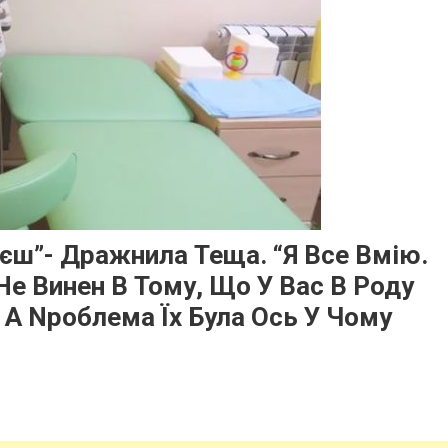
ієш”- Дражнила Теща. “Я Все Вмію.
Не Винен В Тому, Що У Вас В Роду
. А Nроблема Їх Була Ось У Чому