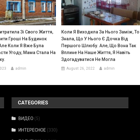
Витратила Зі Свого Життя,
Коли Я Виходила За Нього Заміж, То
ити Гроші На Будинок
Знала, Що У Нього Є Дочка Від
 Але Коли Я Вже Була
Першого Шлюбу. Але, Що Вона Так
сти Угоду, Мама Стала На
Вплине На Наше Життя, Я Навіть
ху.
Здогадуватися Не Могла
2023
admin
August 26, 2022
admin
CATEGORIES
ВИДЕО
(5)
ИНТЕРЕСНОЕ
(330)