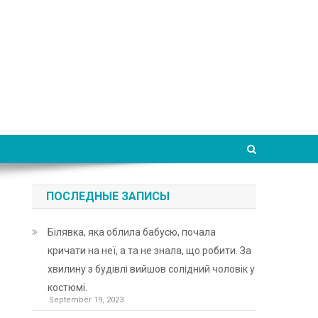
ПОСЛЕДНЫЕ ЗАПИСЫ
Білявка, яка облила бабусю, почала
кричати на неї, а та не знала, що робити. За
хвилину з будівлі вийшов солідний чоловік у
костюмі.
September 19, 2023