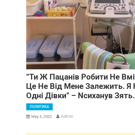
“Ти Ж Пацанів Робити Не Вм
Це Не Від Мене Залежить. Я 
Одні Дівки” – Nсиханув Зять
ПОЛИТИКА
Admin
May 3, 2022