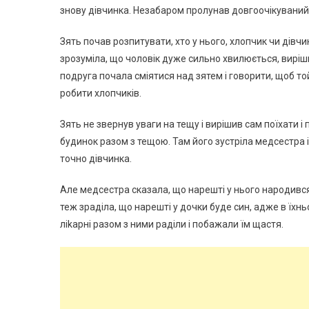
знову дівчинка. Незабаром пролунав довгоочікуваний 
Зять почав розпитувати, хто у нього, хлопчик чи дівч
зрозуміла, що чоловік дуже сильно хвилюється, виріш
подруга почала сміятися над зятем і говорити, щоб той
робити хлопчиків.
Зять не звернув уваги на тещу і вирішив сам поїхати 
будинок разом з тещою. Там його зустріла медсестра 
точно дівчинка.
Але медсестра сказала, що нарешті у нього народився
теж зраділа, що нарешті у дочки буде син, адже в їхнь
ліkарні разом з ними раділи і побажали їм щастя.