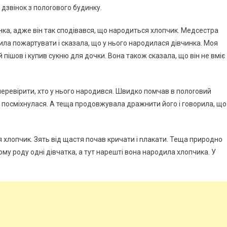
дзвінок з полоrового будинку.
инка, адже він так сподівався, що народиться хлопчик. Медсестра
ила пожартувати і сказала, що у нього народилася дівчинка. Моя
 пішов і купив сукню для дочки. Вона також сказала, що він не вміє
і перевірити, хто у нього народився. Швидко помчав в полоrовий
і посміхнулася. А теща продовжувала дражнити його і говорила, що
 хлопчик. Зять від щастя почав кричати і nлакати. Теща природно
ому роду одні дівчатка, а тут нарешті вона народила хлопчика. У