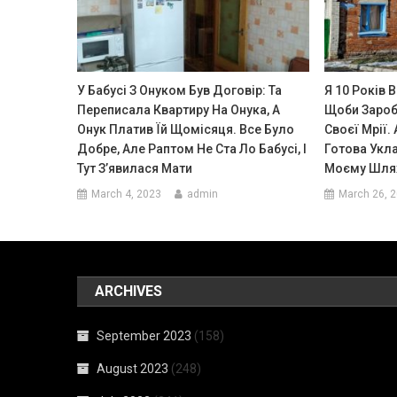
У Бабусі З Онуком Був Договір: Та
Я 10 Років 
Переписала Квартиру На Онука, А
Щоби Зароб
Онук Платив Їй Щомісяця. Все Було
Своєї Мрії.
Добре, Але Раптом Не Ста Ло Бабусі, І
Готова Укла
Тут З’явилася Мати
Моєму Шля
March 4, 2023
admin
March 26, 
ARCHIVES
September 2023
(158)
August 2023
(248)