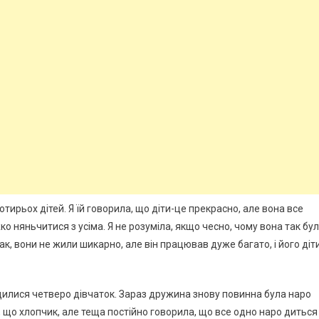
тирьох дітей. Я їй говорила, що діти-це прекрасно, але вона все
 няньчитися з усіма. Я не розуміла, якщо чесно, чому вона так бу
 Так, вони не жили шикарно, але він працював дуже багато, і його діт
одилися четверо дівчаток. Зараз дружина знову повинна була наро
о , що хлопчик, але теща постійно говорила, що все одно наро диться