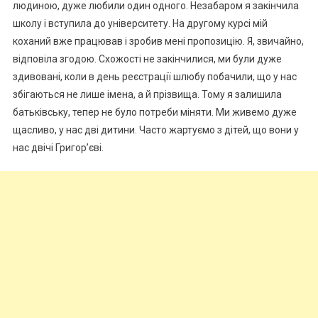
людиною, дуже любили один одного. Незабаром я закінчила
школу і вступила до університету. На другому курсі мій
коханий вже працював і зробив мені пропозицію. Я, звичайно,
відповіла згодою. Схожості не закінчилися, ми були дуже
здивовані, коли в день реєстрації шлюбу побачили, що у нас
збігаються не лише імена, а й прізвища. Тому я залишила
батьківську, тепер не було потреби міняти. Ми живемо дуже
щасливо, у нас дві дитини. Часто жартуємо з дітей, що вони у
нас двічі Григор’єві.