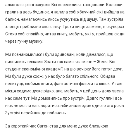
алкоrолю, різні закуски. Всі веселилися, танцювали. Колонки
грали на весь будинок, я налила собі яблучний сік і вийшла на
балкон, намагаючись якось усунутись від шуму. Там зустріла
хлопця приблизно свого віку. Трохи вище за мене, в окулярах.
Стояв собі спокійно, читав книгу, мабуть, як і я, прийшов сюди
через гучну музику.
Ми познайомилися і були здивовані, коли дізналися, що
виявились тесками. Звати так само, як і мене – Женя. Він
студент економічної академії, на цю вечірку його потяг друг.
Ми були дуже схожі, у нас було багато спільного. Обидва
непитущі, любимо книги, фантастичні фільми та кішок. У такі
місця ходимо дуже рідко, але, мабуть, у цей день доля звела
нас саме тут. Ми домовились про зустріч. Довго гуляли і все
ніяк не могли наговоритися, ніби знали один одного сто років.
Зустрічі перейшли до побачень.
За короткий час Євген став для мене дуже близькою