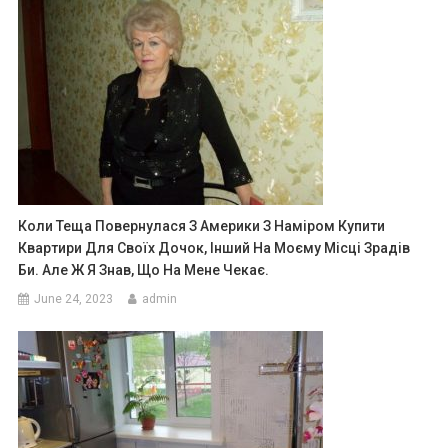
Коли Теща Повернулася З Америки З Наміром Купити
Квартири Для Своїх Дочок, Інший На Моєму Місці Зрадів
Би. Але Ж Я Знав, Що На Мене Чекає.
June 24, 2023
admin