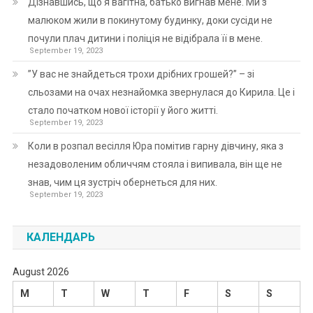
Дізнавшись, що я вагітна, батько вигнав мене. Ми з
малюком жили в покинутому будинку, доки сусіди не
почули плач дитини і поліція не відібрала її в мене.
September 19, 2023
”У вас не знайдеться трохи дрібних грошей?” – зі
сльозами на очах незнайомка звернулася до Кирила. Це і
стало початком нової історії у його житті.
September 19, 2023
Коли в розпал весілля Юра помітив гарну дівчину, яка з
незадоволеним обличчям стояла і випивала, він ще не
знав, чим ця зустріч обернеться для них.
September 19, 2023
КАЛЕНДАРЬ
August 2026
M
T
W
T
F
S
S