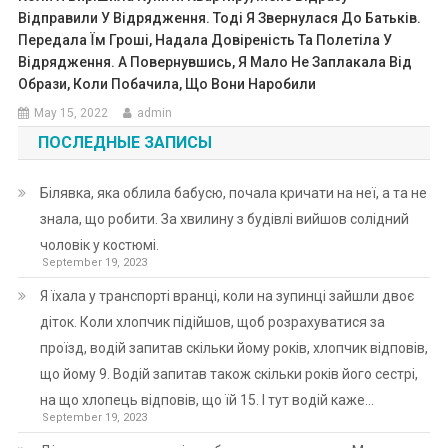
Відправили У Відрядження. Тоді Я Звернулася До Батьків.
Передала Їм Гроші, Надала Довіреність Та Полетіла У
Відрядження. А Повернувшись, Я Мало Не Заплакала Від
Образи, Коли Побачила, Що Вони Наробили
May 15, 2022
admin
ПОСЛЕДНЫЕ ЗАПИСЫ
Білявка, яка облила бабусю, почала кричати на неї, а та не
знала, що робити. За хвилину з будівлі вийшов солідний
чоловік у костюмі.
September 19, 2023
Я їхала у транспорті вранці, коли на зупинці зайшли двоє
діток. Коли хлопчик підійшов, щоб розрахуватися за
проїзд, водій запитав скільки йому років, хлопчик відповів,
що йому 9. Водій запитав також скільки років його сестрі,
на що хлопець відповів, що їй 15. І тут водій каже…
September 19, 2023