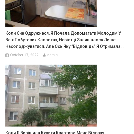
Коли Син Одружився, Я Почала Допомагати Молодим У
Всіх Побутових Клопотах, Невістці Залишалося Лише
Насолоджуватися. Але Ось Яку ”відповідь” Я Отримала…
October 17, 2022
admin
Коли Я Вирішила Купити Квартиру, Мене Відразу