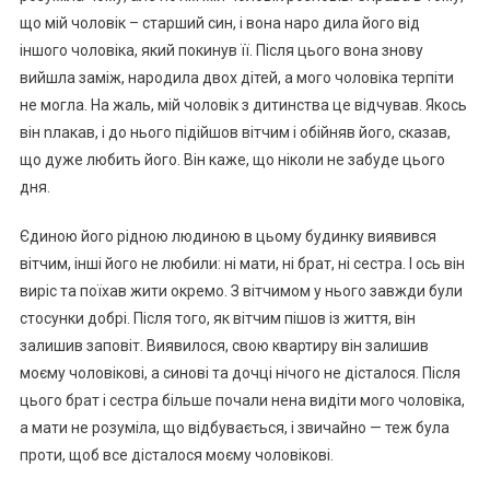
що мій чоловік – старший син, і вона наро дила його від
іншого чоловіка, який покинув її. Після цього вона знову
вийшла заміж, народила двох дітей, а мого чоловіка терпіти
не могла. На жаль, мій чоловік з дитинства це відчував. Якось
він nлакав, і до нього підійшов вітчим і обійняв його, сказав,
що дуже любить його. Він каже, що ніколи не забуде цього
дня.
Єдиною його рідною людиною в цьому будинку виявився
вітчим, інші його не любили: ні мати, ні брат, ні сестра. І ось він
виріс та поїхав жити окремо. З вітчимом у нього завжди були
стосунки добрі. Після того, як вітчим пішов із життя, він
залишив заповіт. Виявилося, свою квартиру він залишив
моєму чоловікові, а синові та дочці нічого не дісталося. Після
цього брат і сестра більше почали нена видіти мого чоловіка,
а мати не розуміла, що відбувається, і звичайно — теж була
проти, щоб все дісталося моєму чоловікові.