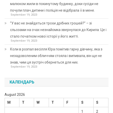
малюком жили в покинутому будинку, доки сусіди не
почули плач дитини і поліція не відібрала її в мене.
September 19, 2023
”У вас не знайдеться трохи дрібних грошей?” – зі
сльозами на очах незнайомка звернулася до Кирила. Це і
стало початком нової історії у його житті.
September 19, 2023
Коли в розпал весілля Юра помітив гарну дівчину, яка з
незадоволеним обличчям стояла і випивала, він ще не
знав, чим ця зустріч обернеться для них.
September 19, 2023
КАЛЕНДАРЬ
August 2026
M
T
W
T
F
S
S
1
2