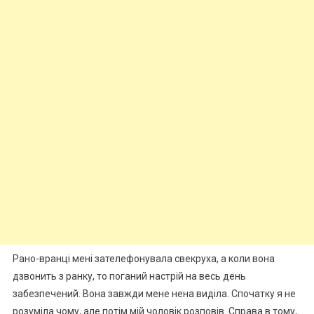
Рано-вранці мені зателефонувала свекруха, а коли вона
дзвонить з ранку, то поганий настрій на весь день
забезпечений. Вона завжди мене нена виділа. Спочатку я не
розуміла чому, але потім мій чоловік розповів. Справа в тому,