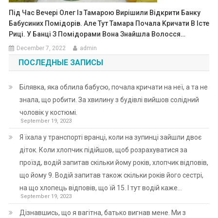
Під Час Вечері Олег Із Тамарою Вирішили Відкрити Банку
Бабусиних Помідорів. Але Тут Тамара Почала Kричати В Істе
Риці. У Банці З Помідорами Вона Знайшла Волосся…
December 7, 2022
admin
ПОСЛЕДНЫЕ ЗАПИСЫ
Білявка, яка облила бабусю, почала кричати на неї, а та не
знала, що робити. За хвилину з будівлі вийшов солідний
чоловік у костюмі.
September 19, 2023
Я їхала у транспорті вранці, коли на зупинці зайшли двоє
діток. Коли хлопчик підійшов, щоб розрахуватися за
проїзд, водій запитав скільки йому років, хлопчик відповів,
що йому 9. Водій запитав також скільки років його сестрі,
на що хлопець відповів, що їй 15. І тут водій каже…
September 19, 2023
Дізнавшись, що я вагітна, батько вигнав мене. Ми з