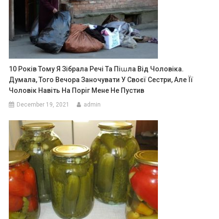
10 Років Тому Я Зібрала Речі Та Піաла Від Чоловіка.
Думала, Того Вечора Заночувати У Своєї Сестри, Але Її
Чоловік Навіть На Поріг Мене Не Пустив
December 19, 2021
admin