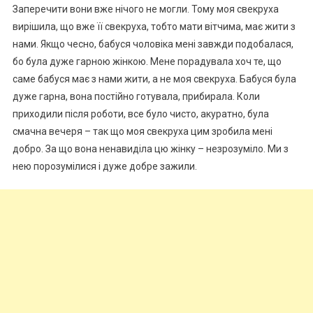
Заперечити вони вже нічого не могли. Тому моя свекруха
вирішила, що вже її свекруха, тобто мати вітчима, має жити з
нами. Якщо чесно, бабуся чоловіка мені завжди подобалася,
бо була дуже гарною жінкою. Мене порадувала хоч те, що
саме бабуся має з нами жити, а не моя свекруха. Бабуся була
дуже гарна, вона постійно готувала, прибирала. Коли
приходили після роботи, все було чисто, акуратно, була
смачна вечеря – так що моя свекруха цим зробила мені
добро. За що вона ненавиділа цю жінку – незрозуміло. Ми з
нею порозумілися і дуже добре зажили.