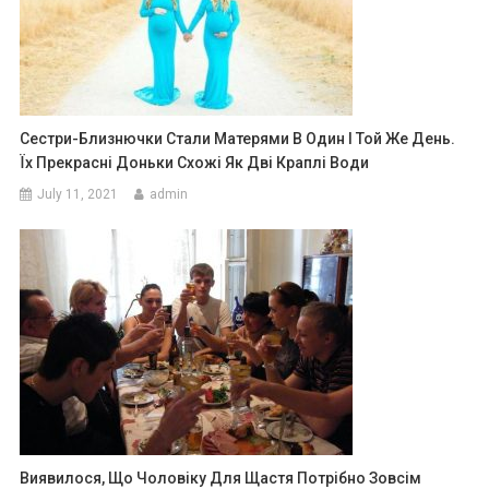
Сестри-Близнючки Стали Матерями В Один І Той Же День.
Їх Прекрасні Доньки Схожі Як Дві Краплі Води
July 11, 2021
admin
Виявилося, Що Чоловіку Для Щастя Потрібно Зовсім