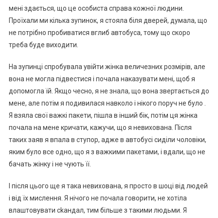
мені здається, що це особиста справа кожної людини.
Проїхали ми кілька зупинок, я стояла біля дверей, думала, що
не потрібно пробиватися вглиб автобуса, тому що скоро
треба буде виходити.
На зупинці спробувала увійти жінка величезних розмірів, але
вона не могла підвестися і почала наказувати мені, щоб я
допомогла їй. Якщо чесно, я не знала, що вона звертається до
мене, але потім я подивилася навколо і нікого поруч не було .
Я взяла свої важкі пакети, пішла в інший бік, потім ця жінка
почала на мене кричати, кажучи, що я невихована. Після
таких заяв я впала в ступор, адже в автобусі сиділи чоловіки,
яким було все одно, що я з важкими пакетами, і вдали, що не
бачать жінку і не чують її.
І після цього ще я така невихована, я просто в шоці від людей
і від їх мислення. Я нічого не почала говорити, не хотіла
влаштовувати сkандал, тим більше з такими людьми. Я