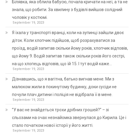
Білявка, яка облила бабусю, почала кричати на неї, а та не
знала, що робити. За хвилину з будівлі вийшов солідний
чоловік у костюмі.
September 19, 2023
Я їхала у транспорті вранці, коли на зупинці зайшли двоє
діток. Коли хлопчик підійшов, щоб розрахуватися за
проїзд, водій запитав скільки йому років, хлопчик відповів,
що йому 9. Водій запитав також скільки років його сестрі,
на що хлопець відповів, що їй 15. І тут водій каже…
September 19, 2023
Дізнавшись, що я вагітна, батько вигнав мене. Ми з
малюком жили в покинутому будинку, доки сусіди не
почули плач дитини і поліція не відібрала її в мене.
September 19, 2023
”У вас не знайдеться трохи дрібних грошей?” – зі
сльозами на очах незнайомка звернулася до Кирила. Це і
стало початком нової історії у його житті.
September 19, 2023