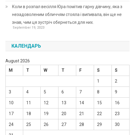
Коли в розпал весілля Юра помітив гарну дівчину, яка з
незадоволеним обличчям стояла і випивала, він ще не
знав, чим ця зустріч обернеться для них.
September 19, 2023
КАЛЕНДАРЬ
August 2026
M
T
W
T
F
S
S
1
2
3
4
5
6
7
8
9
10
11
12
13
14
15
16
17
18
19
20
21
22
23
24
25
26
27
28
29
30