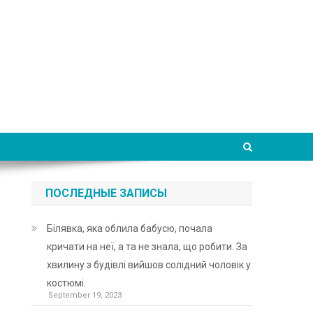
ПОСЛЕДНЫЕ ЗАПИСЫ
Білявка, яка облила бабусю, почала
кричати на неї, а та не знала, що робити. За
хвилину з будівлі вийшов солідний чоловік у
костюмі.
September 19, 2023