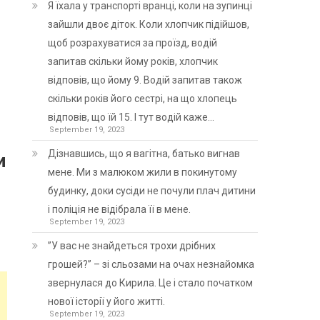
Я їхала у транспорті вранці, коли на зупинці
зайшли двоє діток. Коли хлопчик підійшов,
щоб розрахуватися за проїзд, водій
запитав скільки йому років, хлопчик
відповів, що йому 9. Водій запитав також
скільки років його сестрі, на що хлопець
відповів, що їй 15. І тут водій каже…
September 19, 2023
Дізнавшись, що я вагітна, батько вигнав
и
мене. Ми з малюком жили в покинутому
будинку, доки сусіди не почули плач дитини
і поліція не відібрала її в мене.
September 19, 2023
”У вас не знайдеться трохи дрібних
грошей?” – зі сльозами на очах незнайомка
звернулася до Кирила. Це і стало початком
нової історії у його житті.
September 19, 2023