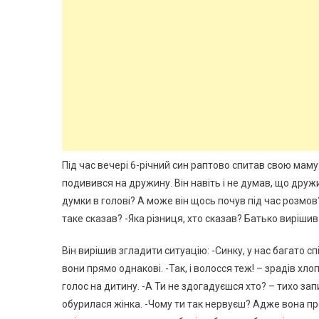
Під час вечері 6-річний син раптово спитав свою маму:
подивився на дружину. Він навіть і не думав, що дружи
думки в голові? А може він щось почув під час розмов?
таке сказав? -Яка різниця, хто сказав? Батько вирішив
Він вирішив згладити ситуацію: -Синку, у нас багато спі
вони прямо однакові. -Так, і волосся теж! – зрадів хло
голос на дитину. -А Ти не здогадуєшся хто? – тихо за
обурилася жінка. -Чому ти так нервуєш? Адже вона про