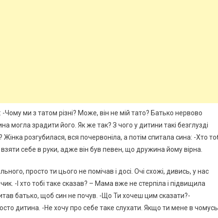
 -Чому ми з татом різні? Може, він не мій тато? Батько нервово
на могла зрадити його. Як же так? З чого у дитини такі безглузді
 Жінка розгубилася, вся почервоніла, а потім спитала сина: -Хто то
 взяти себе в руки, адже він був певен, що дружина йому вірна.
льного, просто ти цього не помічав і досі. Очі схожі, дивись, у нас
пчик. -І хто тобі таке сказав? – Мама вже не стерпіла і підвищила
питав батько, щоб син не почув. -Що Ти хочеш цим сказати?-
сто дитина. -Не хочу про себе таке слухати. Якщо ти мене в чомусь