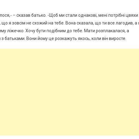
алося,- – сказав батько. -Щоб ми стали однакові, мені потрібні цвяхи
 що я зовсім не схожий на тебе. Вона сказала, що ти все лагодив, а 
му ліжечко. Хочу бути подібним до тебе. Мати розплакалася, а
 з батьками. Вони йому це розкажуть якось, коли він виросте.