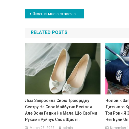
Post
Якось зі мною стався один випадок в автобусі, після якого я була здивована людською наха бностю.
navigation
RELATED POSTS
Ліза Запросила Свою Троюрідну
Чоловік За
Сестру На Своє Майбутнє Весілля.
Дитячого Kр
Але Вона Гадки Не Мала, Що Своїми
Три Роки Я З
Руками Руйнує Своє Щастя.
Неї Були Оп
March 28, 2023
admin
November 1