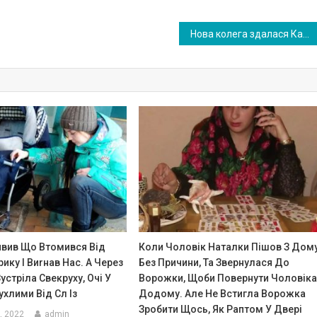
Нова колега здалася Карині дуже дивною. А коли одного разу новенька запросила її до себе в гості, то там і Карина дізналася всю правду
явив Що Втомився Від
Коли Чоловік Наталки Пішов З Дом
ику І Виrнав Нас. А Через
Без Причини, Та Звернулася До
устріла Свекруху, Очі У
Ворожки, Щоби Повернути Чоловік
ухлими Від Сл Із
Додому. Але Не Встигла Ворожка
Зробити Щось, Як Раптом У Двері
, 2022
admin