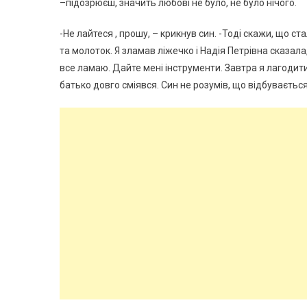
–підозрюєш, значить любові не було, не було нічого.
-Не лайтеся , прошу, – крикнув син. -Тоді скажи, що ст
та молоток. Я зламав ліжечко і Надія Петрівна сказала,
все ламаю. Дайте мені інструменти. Завтра я лагодити
батько довго сміявся. Син не розумів, що відбувається