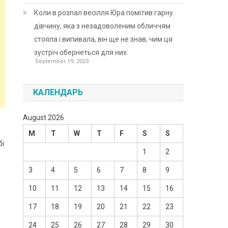
Коли в розпал весілля Юра помітив гарну
дівчину, яка з незадоволеним обличчям
стояла і випивала, він ще не знав, чим ця
зустріч обернеться для них.
September 19, 2023
КАЛЕНДАРЬ
August 2026
M
T
W
T
F
S
S
бі
1
2
3
4
5
6
7
8
9
10
11
12
13
14
15
16
17
18
19
20
21
22
23
24
25
26
27
28
29
30