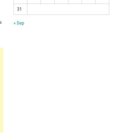
31
я
« Sep