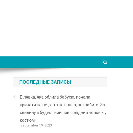
ПОСЛЕДНЫЕ ЗАПИСЫ
Білявка, яка облила бабусю, почала
кричати на неї, а та не знала, що робити. За
хвилину з будівлі вийшов солідний чоловік у
костюмі.
September 19, 2023