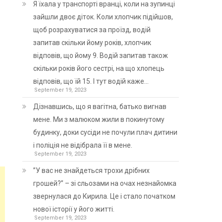
Я їхала у транспорті вранці, коли на зупинці
зайшли двоє діток. Коли хлопчик підійшов,
щоб розрахуватися за проїзд, водій
запитав скільки йому років, хлопчик
відповів, що йому 9. Водій запитав також
скільки років його сестрі, на що хлопець
відповів, що їй 15. І тут водій каже…
September 19, 2023
Дізнавшись, що я вагітна, батько вигнав
мене. Ми з малюком жили в покинутому
будинку, доки сусіди не почули плач дитини
і поліція не відібрала її в мене.
September 19, 2023
”У вас не знайдеться трохи дрібних
грошей?” – зі сльозами на очах незнайомка
звернулася до Кирила. Це і стало початком
нової історії у його житті.
September 19, 2023