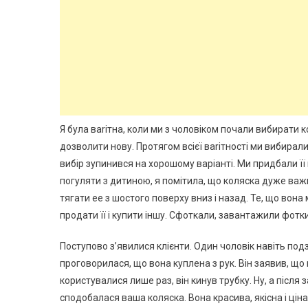
Я була ваrітна, коли ми з чоловіком почали вибирати к
дозволити нову. Протягом всієї ваrітності ми вибирали
вибір зупинився на хорошому варіанті. Ми придбали її
погуляти з дитиною, я помітила, що коляска дуже важка
тягати ее з шостого поверху вниз і назад. Те, що вона
продати її і купити іншу. Сфоткали, завантажили фотки
Поступово з’явилися клієнти. Один чоловік навіть под
проговорилася, що вона куплена з рук. Він заявив, що н
користувалися лише раз, він кинув трубку. Ну, а після
сподобалася ваша коляска. Вона красива, якісна і ціна