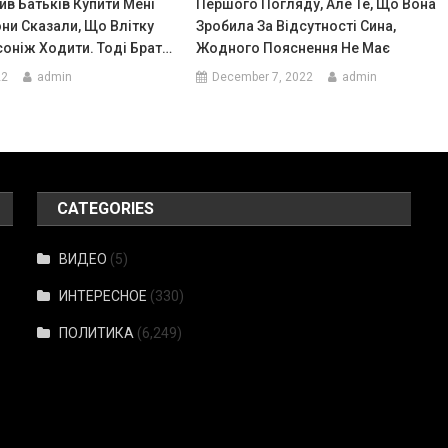
ив Батьків Купити Мені
Першого Погляду, Але Те, Що Вона
они Сказали, Що Влітку
Зробила За Відсутності Сина,
оніж Ходити. Тоді Брат…
Жодного Пояснення Не Має
22
admin
December 7, 2022
admin
CATEGORIES
ВИДЕО
(5)
ИНТЕРЕСНОЕ
(330)
ПОЛИТИКА
(6,249)