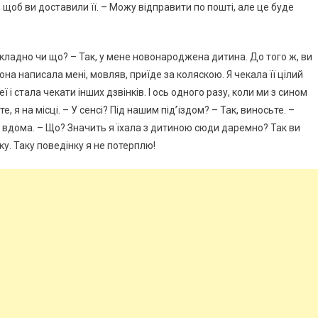
, щоб ви доставили її. – Можу відправити по пошті, але це буде
Складно чи що? – Так, у мене новонароджена дитина. До того ж, ви
она написала мені, мовляв, приїде за коляскою. Я чекала її цілий
еї і стала чекати інших дзвінків. І ось одного разу, коли ми з сином
е, я на місці. – У сенсі? Під нашим під’їздом? – Так, виносьте. –
 вдома. – Що? Значить я їхала з дитиною сюди даремно? Так ви
у. Таку поведінку я не потерплю!