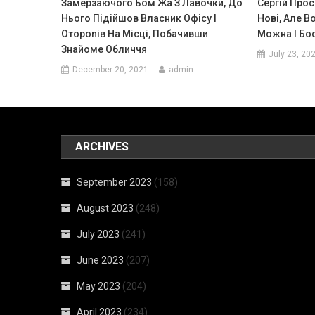
Замерзаючого Бом Жа З Лавочки, До
Сергій Прос
Нього Підійшов Власник Офісу І
Нові, Але В
Отороnів На Місці, Побачивши
Можна І Бос
Знайоме Обличчя
July 23, 20
December 20, 2021
admin
ARCHIVES
September 2023
(158)
August 2023
(248)
July 2023
(241)
June 2023
(207)
May 2023
(204)
April 2023
(234)