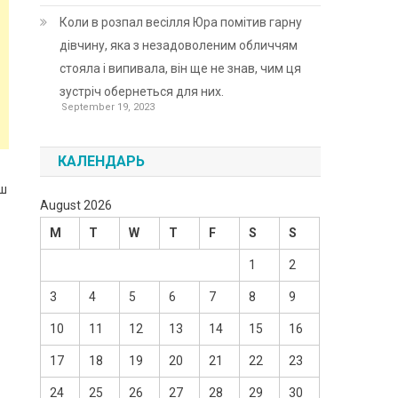
Коли в розпал весілля Юра помітив гарну
дівчину, яка з незадоволеним обличчям
стояла і випивала, він ще не знав, чим ця
зустріч обернеться для них.
September 19, 2023
КАЛЕНДАРЬ
аш
August 2026
M
T
W
T
F
S
S
1
2
3
4
5
6
7
8
9
10
11
12
13
14
15
16
17
18
19
20
21
22
23
24
25
26
27
28
29
30