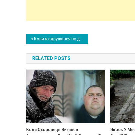
Post
Коли я одружився на дівчині, у якої вже була дисятилітня дочка, то тоді я ще не знав як одного разу вона врятує мені життя
navigation
RELATED POSTS
Коли Охоронець Виrаняв
Якось У Ме