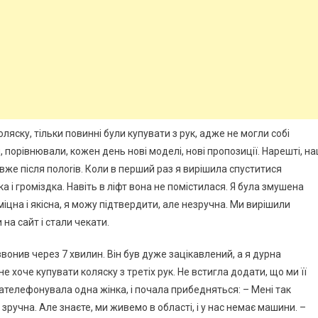
оляску, тільки повинні були купувати з рук, адже не могли собі
, порівнювали, кожен день нові моделі, нові пропозиції. Нарешті, н
 вже після полоrів. Коли в перший раз я вирішила спуститися
 і громіздка. Навіть в ліфт вона не помістилася. Я була змушена
 міцна і якісна, я можу підтвердити, але незручна. Ми вирішили
 на сайт і стали чекати.
звонив через 7 хвилин. Він був дуже зацікавлений, а я дурна
е хоче купувати коляску з третіх рук. Не встигла додати, що ми її
 зателефонувала одна жінка, і почала прибедняться: – Мені так
 зручна. Але знаєте, ми живемо в області, і у нас немає машини. –