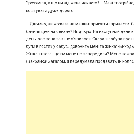
Зрозуміла, а що ви від мене чекаєте? – Мені тпотрібно
коштувати дуже дорого.
– Дівчино, ви можете на машині приїхати і привести. 
бачили ціни на бензин? Ні, дякую. На наступний день в
день, але вона так і не з’явилася. Скоро я забула про н
були в гостях у бабусі, дзвонить мені та жінка: -Виходьт
Жінко, нічого, що ви мене не попередили? Мене немає
աахрайка! Загалом, я передумала продавать їй коляск