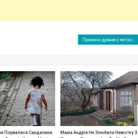
Приємно дрімав у метро, як раптом почув різкий звук. Відкривши очі побачив, що поруч сидить дивний хлопець з дредами і довбає в барабан. – Хлопець, що ти робиш?
не Порвалися Сандалики.
Мама Андрія Не Злюбила Невістку З