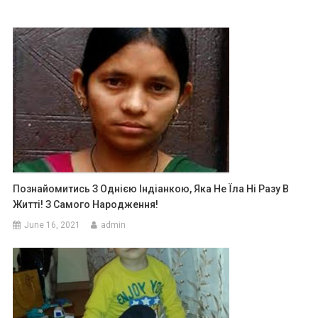
Познайомитись З Однією Індіанкою, Яка Не Їла Ні Разу В
Житті! З Самого Народження!
June 16, 2021
admin