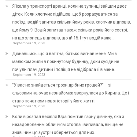
Я їхала у транспорті вранці, коли на зупинці зайшли двоє
діток. Коли хлопчик підійшов, щоб розрахуватися за
проїзд, водій запитав скільки йому років, хлопчик відповів,
що йому 9. Водій запитав також скільки років його сестрі,
на що хлопець відповів, що їй 15. І тут водій каже…
September 19, 2023
Дізнавшись, що я вагітна, батько вигнав мене. Ми з
малюком жили в покинутому будинку, доки сусіди не
почули плач дитини і поліція не відібрала її в мене.
September 19, 2023
”У вас не знайдеться трохи дрібних грошей?” – зі
сльозами на очах незнайомка звернулася до Кирила. Це і
стало початком нової історії у його житті.
September 19, 2023
Коли в розпал весілля Юра помітив гарну дівчину, яка з
незадоволеним обличчям стояла і випивала, він ще не
знав, чим ця зустріч обернеться для них.