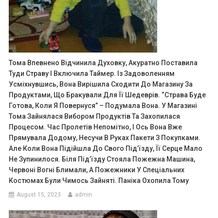
Тома Впевнено Відчинила Духовку, Акуратно Поставила
Туди Страву І Включила Таймер. Із Задоволенням
Усміхнувшись, Вона Вирішила Сходити До Магазину За
Продуктами, Що Бракували Для Її Шедеврів. “Страва Буде
Готова, Коли Я Повернуся” – Подумала Вона. У Магазині
Тома Зайнялася Вибором Продуктів Та Захопилася
Процесом. Час Пролетів Непомітно, І Ось Вона Вже
Прямувала Додому, Несучи В Руках Пакети З Покупками.
Але Коли Вона Підійшла До Свого Під’їзду, Її Серце Мало
Не Зупинилося. Біля Під’їзду Стояла Пожежна Машина,
Червоні Вогні Блимали, А Пожежники У Спеціальних
Костюмах Були Чимось Зайняті. Паніка Охопила Тому
August 15, 2023
admin