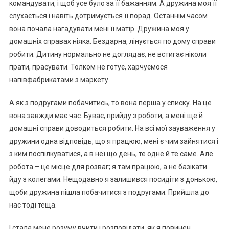
командувати, і щоб усе було за її бажанням. А дружина моя її
слухається і навіть дотримується її порад. Останнім часом
вона почала нагадувати мені її матір. Дружина моя у
домашніх справах ніяка. Бездарна, лінується по дому справи
робити. Дитину нормально не доглядає, не встигає ніколи
прати, прасувати. Толком не готує, харчуємося
напівфабрикатами з маркету.
А як з подругами побачитись, то вона перша у списку. На це
вона завжди має час. Буває, прийду з роботи, а мені ще й
домашні справи доводиться робити. На всі мої зауваження у
дружини одна відповідь, що я працюю, мені є чим зайнятися і
з ким поспілкуватися, а в неї що день, те одне й те саме. Але
робота – це місце для розваг; я там працюю, а не базікати
йду з колегами. Нещодавно я залишився посидіти з донькою,
щоби дружина пішла побачитися з подругами. Прийшла до
нас тоді теща.
І стала мене розуму вчити і розповідати, як я повинен