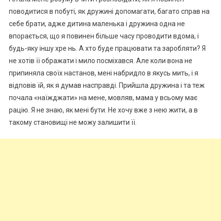
поводитися в побуті, як дружині допомагати, багато справ на
себе брати, адже дитина маленька і дружина одна не
впорається, що я повинен більше часу проводити вдома, і
будь-яку іншу xpе нь. А хто буде працювати та заробляти? Я
не хотів її ображати і мило посміхався. Але коли вона не
припиняла своїх настанов, мені набридло в якусь мить, і я
відповів їй, як я думав насправді. Прийшла дружина і та теж
почала «наїжджати» на мене, мовляв, мама у всьому має
рацію. Я не знаю, як мені бути. Не хочу вже з нею жити, а в
такому становищі не можу залишити її.