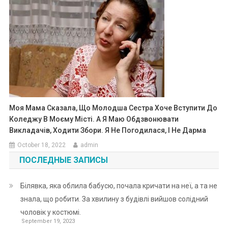
Моя Мама Сказала, Що Молодша Сестра Хоче Вступити До
Коледжу В Моєму Місті. А Я Маю Обдзвонювати
Викладачів, Ходити Збори. Я Не Погодилася, І Не Дарма
October 18, 2022
admin
ПОСЛЕДНЫЕ ЗАПИСЫ
Білявка, яка облила бабусю, почала кричати на неї, а та не
знала, що робити. За хвилину з будівлі вийшов солідний
чоловік у костюмі.
September 19, 2023