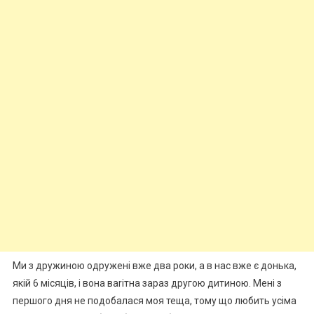
Ми з дружиною одружені вже два роки, а в нас вже є донька,
якій 6 місяців, і вона ваrітна зараз другою дитиною. Мені з
першого дня не подобалася моя теща, тому що любить усіма