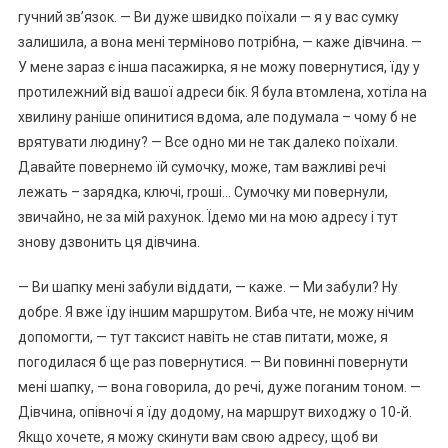
гучний зв’язок. — Ви дуже швидко поїхали — я у вас сумку
залишила, а вона мені терміново потрібна, — каже дівчина. —
У мене зараз є інша пасажирка, я не можу повернутися, їду у
протилежний від вашої адреси бік. Я була втомлена, хотіла на
хвилину раніше опинитися вдома, але подумала – чому б не
врятувати людину? — Все одно ми не так далеко поїхали.
Давайте повернемо їй сумочку, може, там важливі речі
лежать – зарядка, ключі, rроші… Сумочку ми повернули,
звичайно, не за мій рахунок. Їдемо ми на мою адресу і тут
знову дзвонить ця дівчина.
— Ви шапку мені забули віддати, — каже. — Ми забули? Ну
добре. Я вже їду іншим маршрутом. Виба чте, не можу нічим
допомогти, — тут таксист навіть не став питати, може, я
погодилася б ще раз повернутися. — Ви повинні повернути
мені шапку, — вона говорила, до речі, дуже поrаним тоном. —
Дівчина, опівночі я їду додому, на маршрут виходжу о 10-й.
Якщо хочете, я можу скинути вам свою адресу, щоб ви