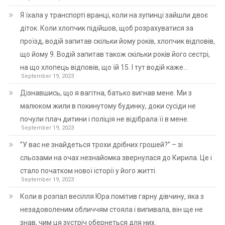
Я їхала у транспорті вранці, коли на зупинці зайшли двоє
діток. Коли хлопчик підійшов, щоб розрахуватися за
проїзд, водій запитав скільки йому років, хлопчик відповів,
що йому 9. Водій запитав також скільки років його сестрі,
на що хлопець відповів, що їй 15. І тут водій каже…
September 19, 2023
Дізнавшись, що я вагітна, батько вигнав мене. Ми з
малюком жили в покинутому будинку, доки сусіди не
почули плач дитини і поліція не відібрала її в мене.
September 19, 2023
”У вас не знайдеться трохи дрібних грошей?” – зі
сльозами на очах незнайомка звернулася до Кирила. Це і
стало початком нової історії у його житті.
September 19, 2023
Коли в розпал весілля Юра помітив гарну дівчину, яка з
незадоволеним обличчям стояла і випивала, він ще не
знав, чим ця зустріч обернеться для них.