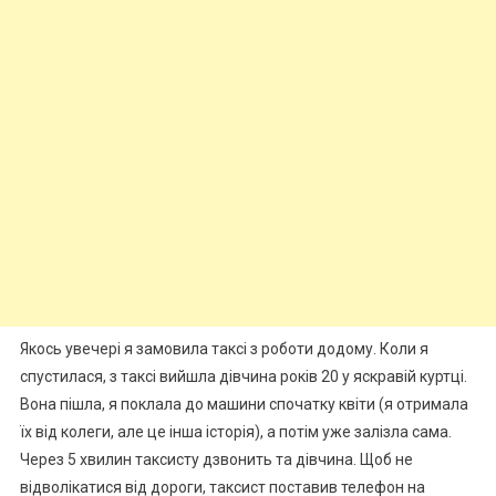
Якось увечері я замовила таксі з роботи додому. Коли я
спустилася, з таксі вийшла дівчина років 20 у яскравій куртці.
Вона пішла, я поклала до машини спочатку квіти (я отримала
їх від колеги, але це інша історія), а потім уже залізла сама.
Через 5 хвилин таксисту дзвонить та дівчина. Щоб не
відволікатися від дороги, таксист поставив телефон на