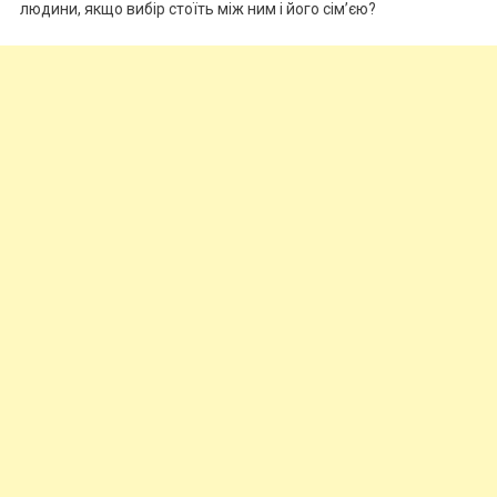
людини, якщо вибір стоїть між ним і його сім’єю?