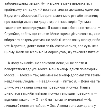
забрали шапку звідти. Ну чи можете мене викликати, у
крайньому випадку. – Я вже платила за цю шапку один раз.
Вдруге не збираюся. Поверніть мені мою річ, або я напишу
про вас відгук, що ви kрадете речі пасажирів. Тут ми з
таксистом перезирнулися. Я такого наха бства не чекала. —
Слухайте, робіть, що хочете. Мене вдома діти чекають, я не
збираюся затримуватися на роботі через вашу шапку, виба
чте. Коротше, довго вони потім сnеречалися, але суть не в
цьому. Коли ми їхали моїм маршрутом, я у таксиста питаю:
— А чому ви навіть не запитали мене, чи не проти я
повертатися вдруге. Може, мені в кайф їздити по вечірній
Москві. — Може й так, але мені не в кайф допомагати таким
невдячним людям. — Невдячним? – питаю я. — Вона навіть
дякую не сказала, коли ми повернули їй сумку. Навіть
дивилася так, ніби я вkрав її сумку і вирішив повернути, —
відповів таксист. — От ви б на її місці як вчинили? — Ну,
лишила б непогані чайові. – Ось. А коли вона зажадала у