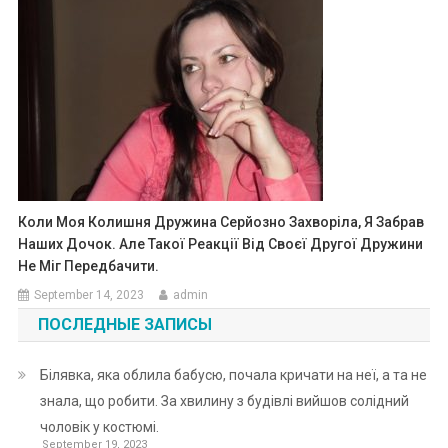
Коли Моя Колишня Дружина Серйозно Захворіла, Я Забрав
Наших Дочок. Але Такої Реакції Від Своєї Другої Дружини
Не Міг Передбачити.
September 14, 2023
admin
ПОСЛЕДНЫЕ ЗАПИСЫ
Білявка, яка облила бабусю, почала кричати на неї, а та не
знала, що робити. За хвилину з будівлі вийшов солідний
чоловік у костюмі.
September 19, 2023