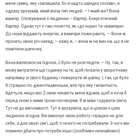
мене сумку, яку «залишила, бо я надто швидко поїхав», я
одразу зрозумів, який вона тип людей. — І який же? Вона
вамnір. Спілкування з людиною – бартер. Енергетичний
бартер. Однак тут є такі поняття, як «до нори» та «вамnіри».
До нори віддають енергію, а вамnіри пожи рають. — Вона ж
просить свою річ назад, — кажу я, — вона ж не вин на, що я не
помітила шапочку.
Вона валялася на підлозі, її було не розгледіти. — Ну, так, я
можу витратити ще годинку на те, щоб поїхати у зворотному
напрямку зі свого будинку і повернути їй шапку. І, так, це було
б страшно по-джентльменськи, але про яку галантність
йдеться, якщо мої 2 сини чекають мене вдома, щоб я хоча б
перед сном з ними трохи поговорив. Я ж маю годувати сім’ю.
Тут не до ввічливості. Тут я зрозуміла, що я цілком з цією
людиною згодна. Він виконує свою роботу і працює не для
себе, а для своєї сім’ї, щоб ті нічого не потребували. З чого він
повинен дбати про потреби іншої (особливо незнайомої)