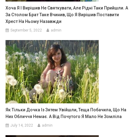
Хоча Я І Вирішив Не Святкувати, Але Рідні Таки Прийшли. А
За Столом Брат Таке Вчинив, Що Я Вирішив Поставити
Хрест На Ньому Назавжди
September 5, 2022
admin
Як Тільки Дочка Із Зятем Увійшли, Теща Побачила, Що На
Них Обличчя Немає. А Від Почутого Я Мало Не Зомліла
July 14, 2022
admin