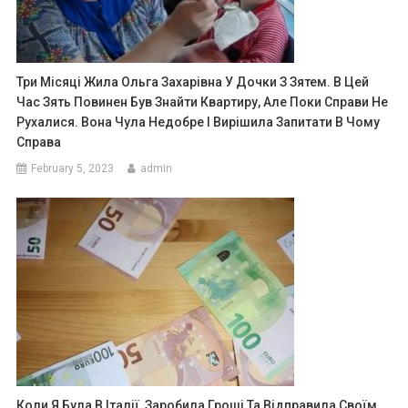
Три Місяці Жила Ольга Захарівна У Дочки З Зятем. В Цей
Час Зять Повинен Був Знайти Квартиру, Але Поки Справи Не
Рухалися. Вона Чула Недобре І Вирішила Запитати В Чому
Справа
February 5, 2023
admin
Коли Я Була В Італії, Заробила Гроші Та Відправила Своїм