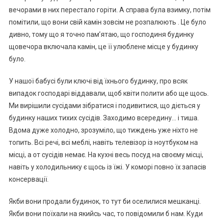
вечорами в них перестало горіти. А справа була взимку, потім
помітили, що вони свій камін зовсім не розпалюють . Це було
дивно, тому що я точно пам’ятаю, що господиня будинку
щовечора включала камін, це її улюблене місце у будинку
було.
У нашої бабусі були ключі від їхнього будинку, про всяк
випадок господарі віддавали, щоб квіти полити або ще щось.
Ми вирішили сусідами зібратися і подивитися, що діється у
будинку наших тихих сусідів. Заходимо всередину… і тиша.
Вдома дуже холодно, зрозуміло, що тиждень уже ніхто не
топить. Всі речі, всі меблі, навіть телевізор із ноутбуком на
місці, а от сусідів немає. На кухні весь посуд на своєму місці,
навіть у холодильнику є щось із їжі. У коморі повно їх запасів
консервації.
Якби вони продали будинок, то тут би оселилися мешканці.
Якби вони поїхали на якийсь час, то повідомили б нам. Куди