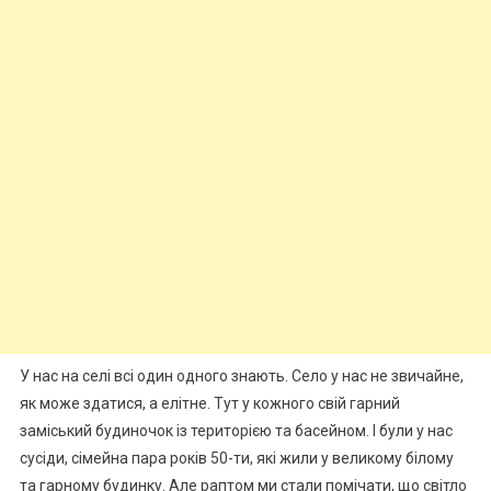
У нас на селі всі один одного знають. Село у нас не звичайне,
як може здатися, а елітне. Тут у кожного свій гарний
заміський будиночок із територією та басейном. І були у нас
сусіди, сімейна пара років 50-ти, які жили у великому білому
та гарному будинку. Але раптом ми стали помічати, що світло