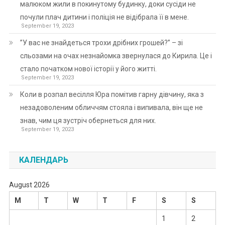
малюком жили в покинутому будинку, доки сусіди не
почули плач дитини і поліція не відібрала її в мене.
September 19, 2023
”У вас не знайдеться трохи дрібних грошей?” – зі
сльозами на очах незнайомка звернулася до Кирила. Це і
стало початком нової історії у його житті.
September 19, 2023
Коли в розпал весілля Юра помітив гарну дівчину, яка з
незадоволеним обличчям стояла і випивала, він ще не
знав, чим ця зустріч обернеться для них.
September 19, 2023
КАЛЕНДАРЬ
August 2026
M
T
W
T
F
S
S
1
2