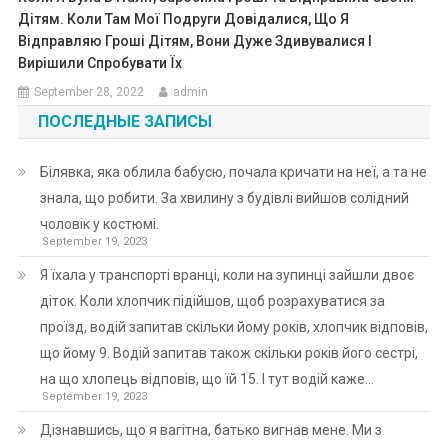
Дітям. Коли Там Мої Подруги Довідалися, Що Я
Відправляю Гроші Дітям, Вони Дуже Здивувалися І
Вирішили Спробувати Їх
September 28, 2022
admin
ПОСЛЕДНЫЕ ЗАПИСЫ
Білявка, яка облила бабусю, почала кричати на неї, а та не
знала, що робити. За хвилину з будівлі вийшов солідний
чоловік у костюмі.
September 19, 2023
Я їхала у транспорті вранці, коли на зупинці зайшли двоє
діток. Коли хлопчик підійшов, щоб розрахуватися за
проїзд, водій запитав скільки йому років, хлопчик відповів,
що йому 9. Водій запитав також скільки років його сестрі,
на що хлопець відповів, що їй 15. І тут водій каже…
September 19, 2023
Дізнавшись, що я вагітна, батько вигнав мене. Ми з