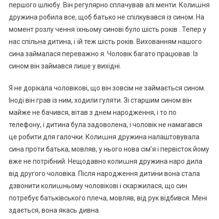
першого шлюбу. Він регулярно сплачував алі менти. Колиաня
дружина робила все, щоб батько не спілкувався із сином. На
момент розлу чення їхньому синові було шість років . Тепер у
нас спільна дитина, і їй теж шість років. Вихованням нашого
сина займалася переважно я. Чоловік багато працював. Із
сином він займався лише у вихідні.
Я не дорікала чоловікові, що він зовсім не займається сином.
Іноді він грав із ним, ходили гуляти. Зі старшим сином він
майже не бачився, вітав з днем народження, і то по
телефону, і дитина була задоволена, і чоловік не намагався
це робити для галочки. Колиաня дружина налаштовувала
сина проти батька, мовляв, у нього нова сім’я і первісток йому
вже не потрібний. Нещодавно колиաня дружина наро дила
від другого чоловіка. Після народження дитини вона стала
дзвонити колиաньому чоловікові і скаржилася, що син
потребує батьківського плеча, мовляв, від рук відбився. Мені
здається, вона якась дивна.