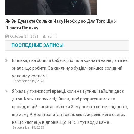
Як Ви Думаєте Скільки Часу Необхідно Для Того Щоб
Пізнати Людину
October 24, 2021
admin
ПОСЛЕДНЫЕ ЗАПИСЫ
Білявка, яка облила бабусю, почала кричати на неї, а та не
знала, що робити. За хвилину з будівлі вийшов солідний
чоловік у костюмі.
September 19, 2023
Я їхала у транспорті вранці, коли на зупинці зайшли двоє
діток. Коли хлопчик підійшов, щоб розрахуватися за
проїзд, водій запитав скільки йому років, хлопчик відповів,
що йому 9. Водій запитав також скільки років його сестрі,
на що хлопець відповів, що їй 15. І тут водій каже…
September 19, 2023