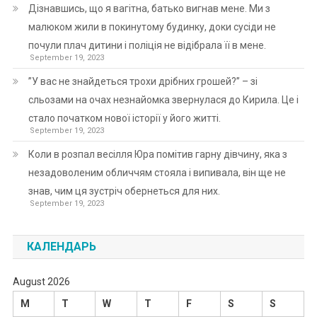
Дізнавшись, що я вагітна, батько вигнав мене. Ми з
малюком жили в покинутому будинку, доки сусіди не
почули плач дитини і поліція не відібрала її в мене.
September 19, 2023
”У вас не знайдеться трохи дрібних грошей?” – зі
сльозами на очах незнайомка звернулася до Кирила. Це і
стало початком нової історії у його житті.
September 19, 2023
Коли в розпал весілля Юра помітив гарну дівчину, яка з
незадоволеним обличчям стояла і випивала, він ще не
знав, чим ця зустріч обернеться для них.
September 19, 2023
КАЛЕНДАРЬ
August 2026
M
T
W
T
F
S
S