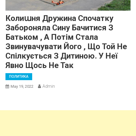
Колиաня Дружина Спочатку
Забороняла Сину Бачитися З
Батьком , А Потім Стала
Звинувачувати Його , Що Той Не
Спілкується З Дитиною. У Неї
Явно Щось Не Так
ПОЛИТИКА
Admin
May 19, 2022